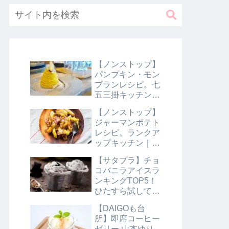
【ノンストップ】
パンプキン・モン
ブランレシピ。七
五三掛キッチン｜
10月31日
【ノンストップ】
ジャーマンポテト
レシピ。ランクア
ップキッチン｜10
月29日
【サタプラ】チョ
コバニラアイスラ
ンキングTOP5！
ひたすら試してラ
ンキング｜8月10
【DAIGOも台
日【サタデープラ
所】即席コーヒー
ス】
ゼリー 山本ゆり