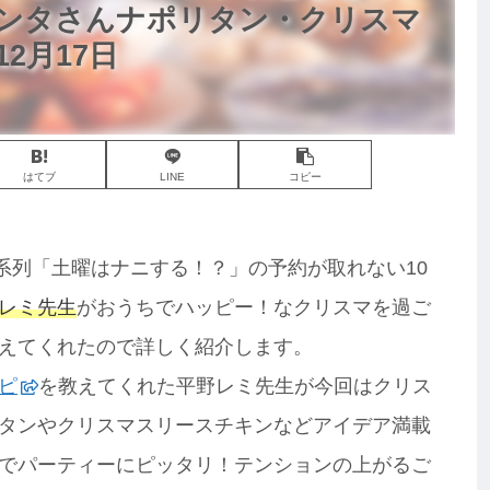
サンタさんナポリタン・クリスマ
2月17日
はてブ
LINE
コピー
レビ系列「土曜はナニする！？」の予約が取れない10
レミ先生
がおうちでハッピー！なクリスマを過ご
えてくれたので詳しく紹介します。
ピ
を教えてくれた平野レミ先生が今回はクリス
タンやクリスマスリースチキンなどアイデア満載
でパーティーにピッタリ！テンションの上がるご