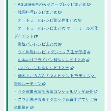
・
Atsushi先生のみそスープレシピまとめ
・
韓国料理レシピまとめ
・
オートミールレシピ第２弾まとめ
・
オートミールレシピまとめ オートミール米化
ダイエット
・
爆速パンレシピまとめ
・
タイ料理レシピ エダジュン先生が伝授
・
山本ゆりフライパン料理レシピまとめ
・
ハロウィン料理レシピまとめ
・
優木まおみさんのマオビクス(ピラティス)と
美容ルーティン
・
ラク家事家電を家電コンシェルジュが紹介
・
スマホ動画撮影テクニック＆編集アプリ！簡
単撮影術