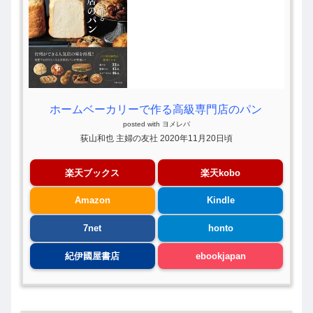
ホームベーカリーで作る高級専門店のパン
posted with
ヨメレバ
荻山和也 主婦の友社 2020年11月20日頃
楽天ブックス
楽天kobo
Amazon
Kindle
7net
honto
紀伊國屋書店
ebookjapan