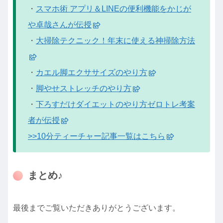
・
スマホ術 アプリ＆LINEの便利機能をかじが
や卓哉さんが伝授
・
大掃除テクニック！年末に使える神掃除方法
・
カエル脚エクササイズのやり方
・
脚やせストレッチのやり方
・
下ろすだけダイエットのやり方ゼロトレ考案
者が伝授
>>10分ティーチャー記事一覧はこちら
まとめ♪
最後までご覧いただきありがとうございます。