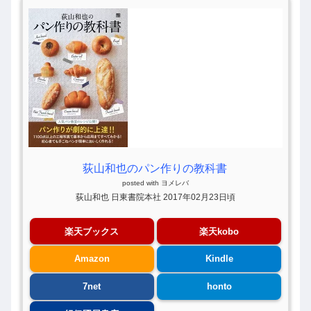
荻山和也のパン作りの教科書
posted with
ヨメレバ
荻山和也 日東書院本社 2017年02月23日頃
楽天ブックス
楽天kobo
Amazon
Kindle
7net
honto