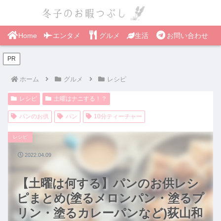
Home
エンタメ
グルメ
生活
お問い合わせ
PR
ホーム
グルメ
レシピ
レシピ
土曜はナニする！？
パンのお供
パン
10分ティーチャー
レシピ
2022.04.09
【土曜は何する】パンのお供レシ
ピまとめ(塗るメロンパン・塗るプ
リン・塗るカレーパンなど)荻山和