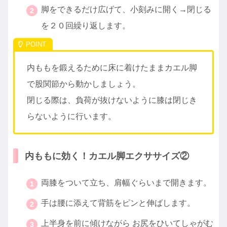
脚をできるだけ広げて、小刻みに開く→閉じる
を２０回繰り返します。
内ももを鍛えるために床に着けたままカエル脚
で股関節から動かしましょう。
閉じる際は、負荷が抜けないように膝は閉じき
らないように行います。
内ももに効く！カエル脚エクササイズ②
両膝をついて立ち、肩幅ぐらいまで開きます。
手は腰に添えて背筋をピンと伸ばします。
上半身を前に傾けながら お尻をひいてしゃがむ