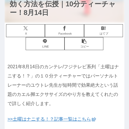
効く方法を伝授｜10分ティーチャ
ー！8月14日
X
Facebook
はてブ
LINE
コピー
2021年8月14日のカンテレ/フジテレビ系列「土曜はナ
ニする！？」の１０分ティーチャーではパーソナルト
レーナーのユウトレ先生が短時間で効果絶大という話
題のカエル脚エクササイズのやり方を教えてくれたの
で詳しく紹介します。
>>土曜はナニする！？記事一覧はこちら