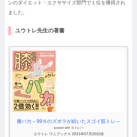
ンのダイエット・エクササイズ部門で１位を獲得され
ました。
ユウトレ先生の著書
膝パカ – 99％のズボラが続いたスゴイ筋トレ –
posted with
ヨメレバ
ユウトレ ワニブックス 2021年07月20日頃