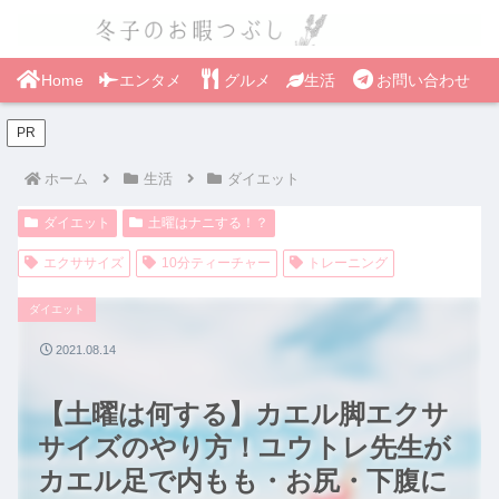
Home
エンタメ
グルメ
生活
お問い合わせ
PR
ホーム
生活
ダイエット
ダイエット
土曜はナニする！？
エクササイズ
10分ティーチャー
トレーニング
ダイエット
2021.08.14
【土曜は何する】カエル脚エクサ
サイズのやり方！ユウトレ先生が
カエル足で内もも・お尻・下腹に