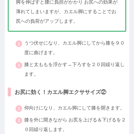
脚を伸ばすと腰に負担がかかり お尻への効果が
薄れてしまいますが、カエル脚にすることでお
尻への負荷がアップします。
うつ伏せになり、カエル脚にしてから膝を９０
度に曲げます。
膝と太ももを浮かす→下ろすを２０回繰り返し
ます。
お尻に効く！カエル脚エクササイズ②
仰向けになり、カエル脚にして膝を開きます。
膝を外に開きながら お尻を上げる＆下げるを２
０回繰り返します。