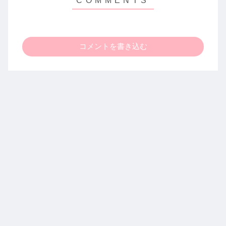
コメントを書き込む