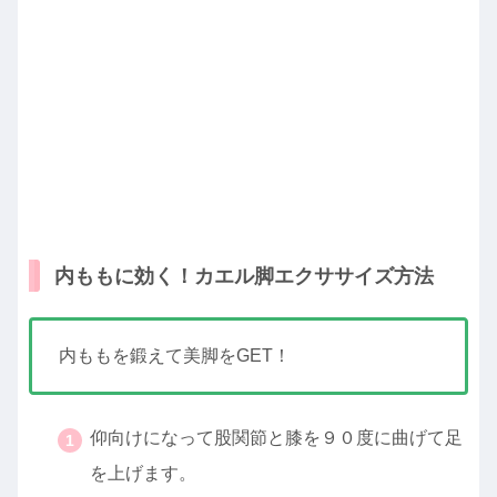
内ももに効く！カエル脚エクササイズ方法
内ももを鍛えて美脚をGET！
仰向けになって股関節と膝を９０度に曲げて足
を上げます。