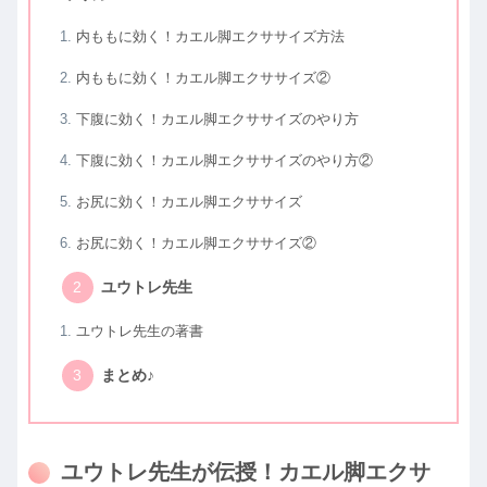
内ももに効く！カエル脚エクササイズ方法
内ももに効く！カエル脚エクササイズ②
下腹に効く！カエル脚エクササイズのやり方
下腹に効く！カエル脚エクササイズのやり方②
お尻に効く！カエル脚エクササイズ
お尻に効く！カエル脚エクササイズ②
ユウトレ先生
ユウトレ先生の著書
まとめ♪
ユウトレ先生が伝授！カエル脚エクサ