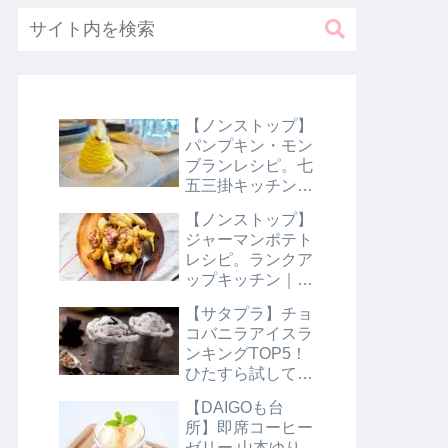
【ノンストップ】
パンプキン・モン
ブランレシピ。七
五三掛キッチン｜
10月31日
【ノンストップ】
ジャーマンポテト
レシピ。ランクア
ップキッチン｜10
月29日
【サタプラ】チョ
コバニラアイスラ
ンキングTOP5！
ひたすら試してラ
ンキング｜8月10
【DAIGOも台
日【サタデープラ
所】即席コーヒー
ス】
ゼリー 山本ゆり