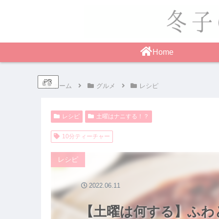
Home
PR
ホーム
グルメ
レシピ
レシピ
土曜はナニする！？
10分ティーチャー
レシピ
2022.06.11
【土曜は何する】ふわ