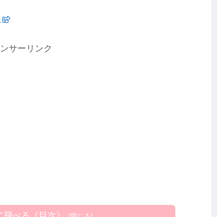
ら
ンサーリンク
て飛べる《目次》