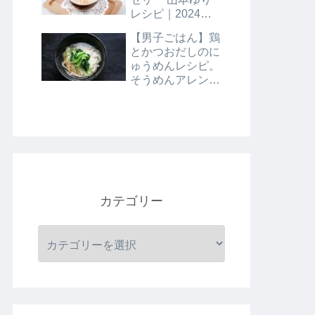
レシピ｜2024年8
月9日
【男子ごはん】鶏
とかつおだしのに
ゅうめんレシピ。
そうめんアレンジ
レシピ｜8月4日
カテゴリー