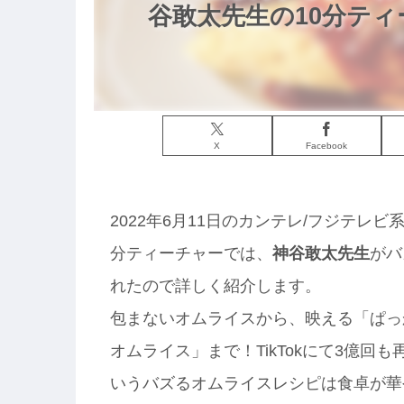
谷敢太先生の10分ティ
X
Facebook
2022年6月11日のカンテレ/フジテレ
分ティーチャーでは、
神谷敢太先生
がバ
れたので詳しく紹介します。
包まないオムライスから、映える「ぱっ
オムライス」まで！TikTokにて3億
いうバズるオムライスレシピは食卓が華