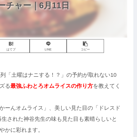
ーチャー｜6月11日
はてブ
LINE
コピー
ビ系列「土曜はナニする！？」の予約が取れない10
ズる
最強ふわとろオムライスの作り方
を教えてく
かーんオムライス」、美しい見た目の「ドレスド
回も再生された神谷先生の味も見た目も素晴らしいと
やかに彩れます。