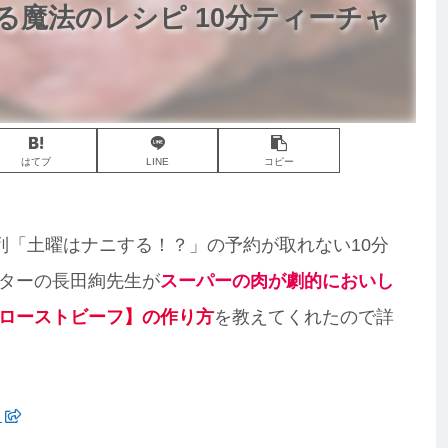
る魔法のレシピ 10分ティーチャ
はてブ
LINE
コピー
系列「土曜はナニする！？」の予約が取れない10分
ターの長田絢先生が
スーパーの肉が劇的においし
ローストビーフ】の作り方
を教えてくれたので詳
ら