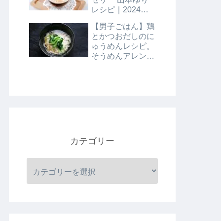
レシピ｜2024年8
月9日
【男子ごはん】鶏
とかつおだしのに
ゅうめんレシピ。
そうめんアレンジ
レシピ｜8月4日
カテゴリー