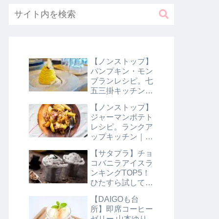
【ノンストップ】
パンプキン・モン
ブランレシピ。七
五三掛キッチン｜
10月31日
【ノンストップ】
ジャーマンポテト
レシピ。ランクア
ップキッチン｜10
月29日
【サタプラ】チョ
コバニラアイスラ
ンキングTOP5！
ひたすら試してラ
ンキング｜8月10
【DAIGOも台
日【サタデープラ
所】即席コーヒー
ス】
ゼリー 山本ゆり