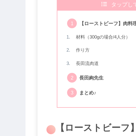
タップし
【ローストビーフ】肉料
材料（300gの場合/4人分）
作り方
長田流肉道
長田絢先生
まとめ♪
【ローストビーフ