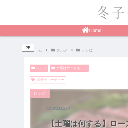
Home
PR
ホーム
グルメ
レシピ
レシピ
土曜はナニする！？
10分ティーチャー
レシピ
2023.02.04
【土曜は何する】ロー