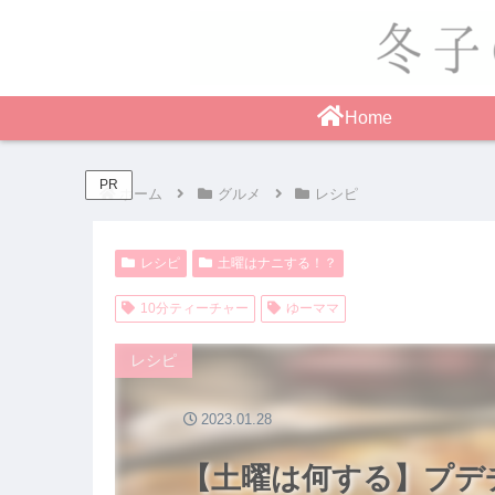
Home
PR
ホーム
グルメ
レシピ
レシピ
土曜はナニする！？
10分ティーチャー
ゆーママ
レシピ
2023.01.28
【土曜は何する】プデ