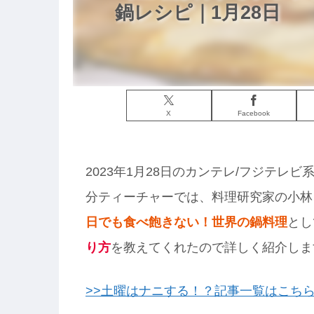
鍋レシピ｜1月28日
X
Facebook
2023年1月28日のカンテレ/フジテレ
分ティーチャーでは、料理研究家の小林
日でも食べ飽きない！世界の鍋料理
とし
り方
を教えてくれたので詳しく紹介しま
>>土曜はナニする！？記事一覧はこち