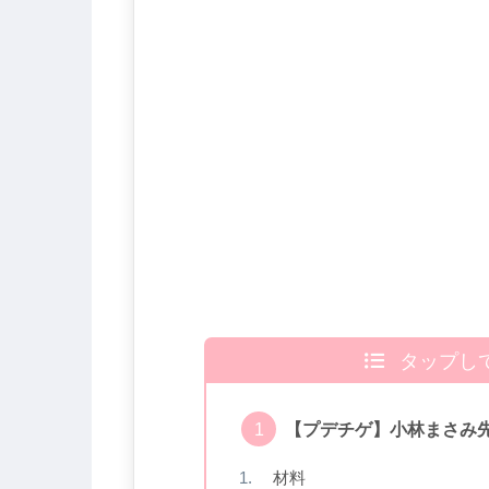
タップし
【プデチゲ】小林まさみ
材料