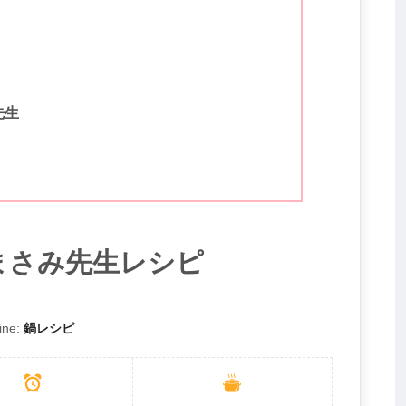
先生
まさみ先生レシピ
ine:
鍋レシピ