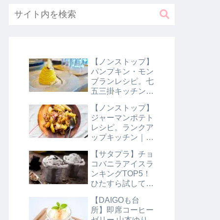
【ノンストップ】
パンプキン・モン
ブランレシピ。七
五三掛キッチン｜
10月31日
【ノンストップ】
ジャーマンポテト
レシピ。ランクア
ップキッチン｜10
月29日
【サタプラ】チョ
コバニラアイスラ
ンキングTOP5！
ひたすら試してラ
ンキング｜8月10
【DAIGOも台
日【サタデープラ
所】即席コーヒー
ス】
ゼリー 山本ゆり