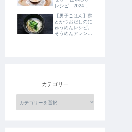
レシピ｜2024年8
月9日
【男子ごはん】鶏
とかつおだしのに
ゅうめんレシピ。
そうめんアレンジ
レシピ｜8月4日
カテゴリー