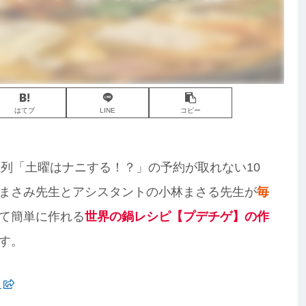
はてブ
LINE
コピー
ビ系列「土曜はナニする！？」の予約が取れない10
まさみ先生とアシスタントの小林まさる先生が
毎
て簡単に作れる
世界の鍋レシピ【プデチゲ】の作
す。
ら