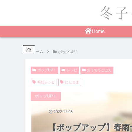
Home
PR
ホーム
ポップUP！
ポップUP！
レシピ
おうちでごはん
時短レシピ
にじまま
ポップUP！
2022.11.03
【ポップアップ】春雨