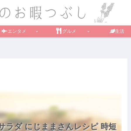
エンタメ
グルメ
生活
サラダ にじままさんレシピ 時短