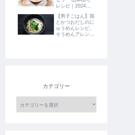
レシピ｜2024年8
月9日
【男子ごはん】鶏
とかつおだしのに
ゅうめんレシピ。
そうめんアレンジ
レシピ｜8月4日
カテゴリー