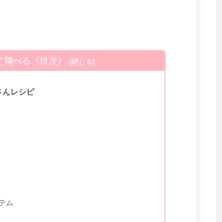
て飛べる《目次》
さんレシピ
テム