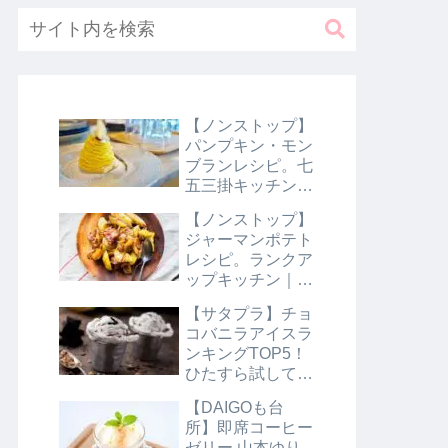
【ノンストップ】
パンプキン・モン
ブランレシピ。七
五三掛キッチン｜
10月31日
【ノンストップ】
ジャーマンポテト
レシピ。ランクア
ップキッチン｜10
月29日
【サタプラ】チョ
コバニラアイスラ
ンキングTOP5！
ひたすら試してラ
ンキング｜8月10
【DAIGOも台
日【サタデープラ
所】即席コーヒー
ス】
ゼリー 山本ゆり