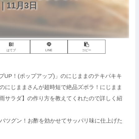
11月3日
はてブ
LINE
コピー
ップUP！(ポップアップ)」のにじままのテキパキキ
のにじままさんが超時短で絶品ズボラ！にじまま
雨サラダ】の作り方を教えてくれたので詳しく紹
バツグン！お酢を効かせてサッパリ味に仕上げた