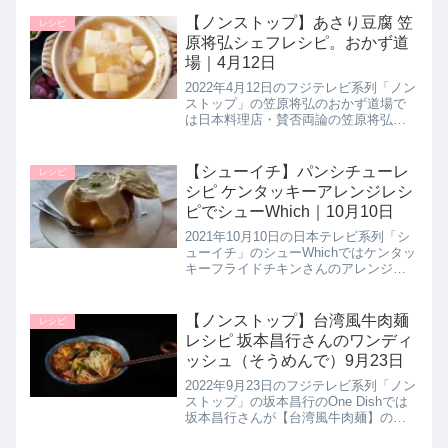
【ノンストップ】あさり豆腐 笠
レシピ
原将弘シェフレシピ。おかず道
場｜4月12日
2022年4月12日のフジテレビ系列「ノン
ストップ」の笠原将弘のおかず道場で
は日本料理店・賛否両論の笠原将弘シ
ェフが【アサリ豆腐】の作り方を教え
てくれたので詳しく紹介します。アサ
リでとった出汁の旨みたっぷり！コク
【シューイチ】パンシチューレ
レシピ
深い１品です。>>ノンストッ...
シピ ケンタッキーアレンジレシ
ピでシューWhich｜10月10日
2021年10月10日の日本テレビ系列「シ
ューイチ」のシューWhichではケンタッ
キーフライドチキンさんのアレンジレ
シピ２品で対決していたので詳しく紹
介します。ここではオリジナルチキン
で作る【夢の丸ごとパンシチュー】の
【ノンストップ】台湾風牛肉麺
レシピ
作り方を紹介します。>...
レシピ 坂本昌行さんのワンディ
ッシュ（そうめんで）9月23日
2022年9月23日のフジテレビ系列「ノン
ストップ」の坂本昌行のOne Dishでは
坂本昌行さんが【台湾風牛肉麺】の作
り方を教えてくれたので詳しく紹介し