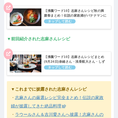
【沸騰ワード10】志麻さんレシピ秋の満
腹祭まとめ！伝説の家政婦がバナナマンに
披露(11月5日)
▼前回紹介された志麻さんレシピ
【沸騰ワード10】志麻さんレシピまとめ
(9月24日)奈緒さん・浅香航大さん・しず
ちゃんに披露！
▼これまでに披露された志麻さんレシピ
・
志麻さんの厳選レシピ完全まとめ！伝説の家政
婦が披露してきた絶品料理
・
ラウールさん＆吉川愛さんへ披露！志麻さんの