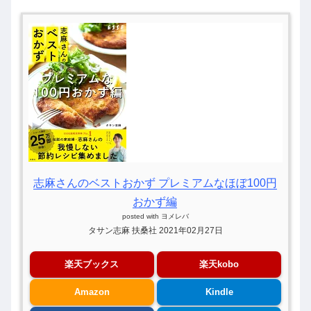
志麻さんのベストおかず プレミアムなほぼ100円
おかず編
posted with
ヨメレバ
タサン志麻 扶桑社 2021年02月27日
楽天ブックス
楽天kobo
Amazon
Kindle