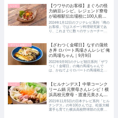
ます。台湾の家庭料理や屋台グルメと
して定番の牛肉麺を手軽にそうめんで
【ウワサのお客様】まぐろの怪
レシピ
アレンジした１品です...
力納豆レシピ。レジェンド寮母
が箱根駅伝出場校に100人前ス
タミナ飯！1月12日
2024年1月12日のフジテレビ系列「噂の
お客様」ではスポーツ料理研究家であ
り、これまでに数々のサッカーチーム
の寮で食事を作ってきたレジェンド寮
母の村野明子さんが今回は箱根駅伝に
出場した駿河台大学駅伝部・のために
【ざわつく金曜日】なすの蒲焼
ザワつく金曜日！
100人前の箱根駅伝スタミナ...
き丼 ロバート馬場さんレシピ 俺
の馬場ちゃん｜9月9日
2022年9月9日のテレビ朝日系列「ザワ
つく！金曜日」の俺の馬場ちゃんで
は、かねてよりロバートの馬場裕之さ
んの料理を絶賛している長嶋一茂さん
のため馬場ちゃんが旬のナス「奥久慈
ナス」を使用した絶品【ナスの蒲焼き
【ヒルナンデス】中華コーンク
レシピ
丼】の作り方を披露されていたので...
リーム鍋 元寮母さんレシピ！横
浜高校元寮母・渡邊元美さんの
栄養満点メニュー｜11月5日
2021年11月5日の日本テレビ系列「ヒル
ナンデス」の年100さんでは、松坂大輔
選手も育てた横浜高校野球部の元寮母
さんで管理栄養士の渡邊元美さんが学
生アスリートを支え続けた栄養満点の