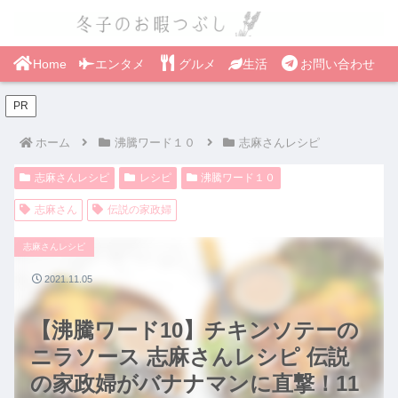
Home
エンタメ
グルメ
生活
お問い合わせ
PR
ホーム
沸騰ワード１０
志麻さんレシピ
志麻さんレシピ
レシピ
沸騰ワード１０
志麻さん
伝説の家政婦
志麻さんレシピ
2021.11.05
【沸騰ワード10】チキンソテーの
ニラソース 志麻さんレシピ 伝説
の家政婦がバナナマンに直撃！11