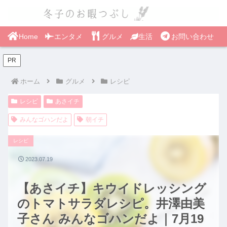
Home
エンタメ
グルメ
生活
お問い合わせ
PR
ホーム
グルメ
レシピ
レシピ
あさイチ
みんなゴハンだよ
朝イチ
レシピ
2023.07.19
【あさイチ】キウイドレッシング
のトマトサラダレシピ。井澤由美
子さん みんなゴハンだよ｜7月19