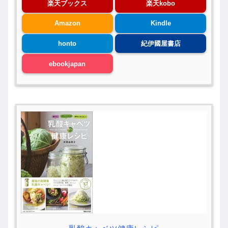
楽天ブックス
楽天kobo
Amazon
Kindle
honto
紀伊國屋書店
ebookjapan