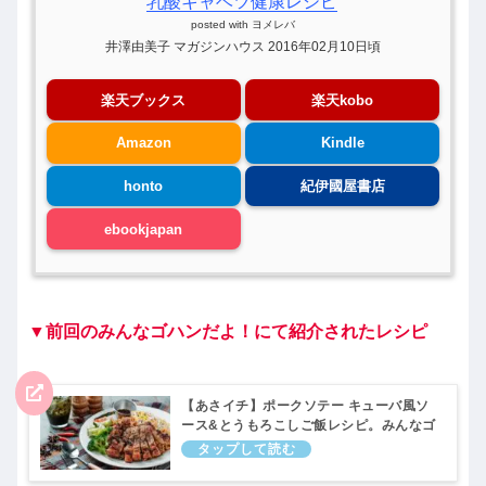
乳酸キャベツ健康レシピ
posted with
ヨメレバ
井澤由美子 マガジンハウス 2016年02月10日頃
楽天ブックス
楽天kobo
Amazon
Kindle
honto
紀伊國屋書店
ebookjapan
▼前回のみんなゴハンだよ！にて紹介されたレシピ
【あさイチ】ポークソテー キューバ風ソ
ース&とうもろこしご飯レシピ。みんなゴ
ハンだよ｜7月18日