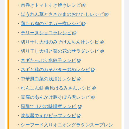
・
肉巻きトマトすき焼きレシピ
・
ほうれん草とささかまのおひたしレシピ
・
鶏もも肉のビネガー煮レシピ
・
テリーヌショコラレシピ
・
切り干し大根のみそけんちん汁レシピ
・
切り干し大根と菜の花のサラダレシピ
・
ネギたっぷり水餃子レシピ
・
ネギと鮭のみそバター炒めレシピ
・
中華風白菜の浅漬けレシピ
・
れんこん餅 栗原はるみさんレシピ
・
豆腐のあんかけ豚そぼろ煮レシピ
・
黒酢でサバの味噌煮レシピ
・
炊飯器でえびピラフレシピ
・
シーフード入りオニオングラタンスープレシ