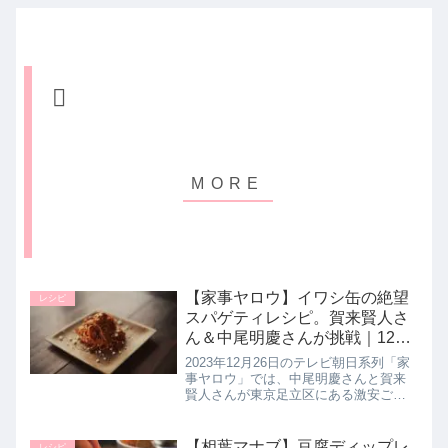
【家事ヤロウ】イワシ缶の絶望
レシピ
スパゲティレシピ。賀来賢人さ
ん＆中尾明慶さんが挑戦｜12月
26日
2023年12月26日のテレビ朝日系列「家
事ヤロウ」では、中尾明慶さんと賀来
賢人さんが東京足立区にある激安ご当
地スーパーのゑびすや商店さんを大調
査！ゑびすや商店さんで購入した食材
を使って作り上げた話題のパスタ【い
【相葉マナブ】豆腐ディップレ
レシピ