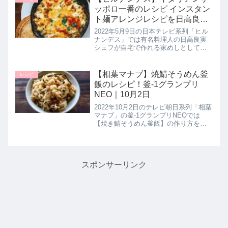
一覧はこ...
ッポロ一番のレシピ インスタン
ト麺アレンジレシピを日高良実
シェフが伝授｜5月9日
2022年5月9日の日本テレビ系列「ヒル
ナンデス」では有名料理人の日高良実
シェフが自宅で作れる家めしとしてイ
ンスタントラーメンのサッポロ一番を
使用したアレンジレシピ【イタリアン
サッポロ一番】の作り方を教えてくれ
【相葉マナブ】焼鯖そうめん釜
レシピ
たので詳しく紹介します。>>ヒ...
飯のレシピ！釜-1グランプリ
NEO｜10月2日
2022年10月2日のテレビ朝日系列「相葉
マナブ」の釜-1グランプリNEOでは
【焼き鯖そうめん釜飯】の作り方を教
えてくれたので詳しく紹介します。焼
鯖そうめんとは、焼いたサバを出汁・
みりん・醤油などの甘辛い味付けで煮
て、茹でたそうめんを鯖の煮...
スポンサーリンク