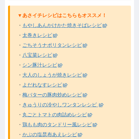
▼あさイチレシピはこちらもオススメ！
・
もやしあんかけかた焼きそばレシピ
・
太巻きレシピ
・
ごちそうナポリタンレシピ
・
八宝菜レシピ
・
シン豚汁レシピ
・
大人のしょうが焼きレシピ
・
よだれなすレシピ
・
梅バターの豚肉炒めレシピ
・
きゅうりの冷やしワンタンレシピ
・
丸ごとトマトの肉詰めレシピ
・
鶏もも肉のタンドリー風レシピ
・
かぶの塩昆布あえレシピ