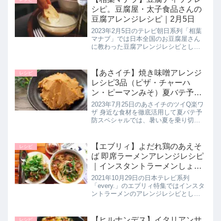
わし缶の絶望パスタ】の作り方...
シピ。豆腐屋・太子食品さんの
豆腐アレンジレシピ｜2月5日
2023年2月5日のテレビ朝日系列「相葉
マナブ」では日本全国のお豆腐屋さん
に教わった豆腐アレンジレシピとして
青森県八戸市にある太子食品工業さん
が【豆腐ディップ】作り方を教えてく
れたのでポイントともに詳しく紹介し
【あさイチ】焼き味噌アレンジ
レシピ
ます。>>相葉マナブ記事一覧は...
レシピ3品（ピザ・チャーハ
ン・ピーマンみそ）夏バテ予防
レシピ｜7月25日
2023年7月25日のあさイチのツイQ楽ワ
ザ 身近な食材を徹底活用して夏バテ予
防スペシャルでは、暑い夏を乗り切る
ための焼き味噌を使ったアレンジレシ
ピを料理研究家の尾身奈美枝さんが教
えてくれたので詳しく紹介します。い
【エブリィ】よだれ鶏のあえそ
レシピ
ろんな魚を使ってもOKです...
ば 即席ラーメンアレンジレシピ
｜インスタントラーメンしょう
ゆ味が激変！10月29日
2021年10月29日の日本テレビ系列
「every.」のエブリィ特集ではインスタ
ントラーメンのアレンジレシピとして
【よだれ鶏のあえそば】の作り方を教
えてくれたので詳しく紹介します。
>>every.記事一覧はこちら>>every.記事
【ヒルナンデス】イタリアンサ
レシピ