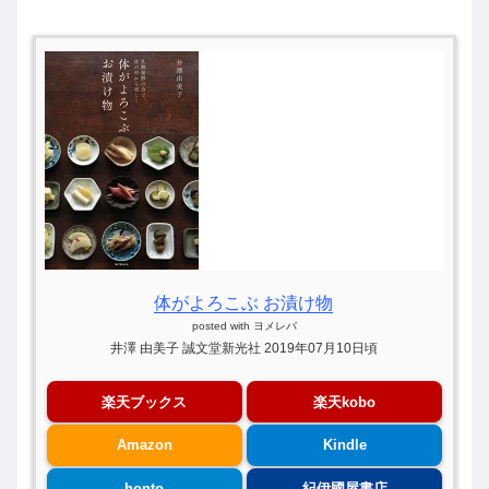
体がよろこぶ お漬け物
posted with
ヨメレバ
井澤 由美子 誠文堂新光社 2019年07月10日頃
楽天ブックス
楽天kobo
Amazon
Kindle
honto
紀伊國屋書店