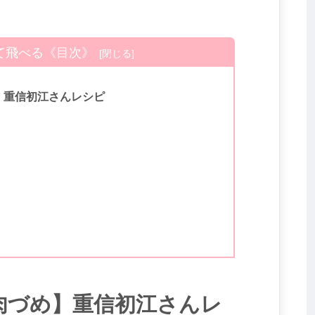
て飛べる《目次》
】重信初江さんレシピ
肉づめ】重信初江さんレ