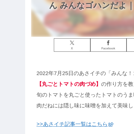
ん みんなゴハンだよ｜
X
Facebook
2022年7月25日のあさイチの「みん
【丸ごとトマトの肉づめ】
の作り方を教
旬のトマトを丸ごと使ったトマトのうま
肉だねには隠し味に味噌を加えて美味し
>>あさイチ記事一覧はこちら