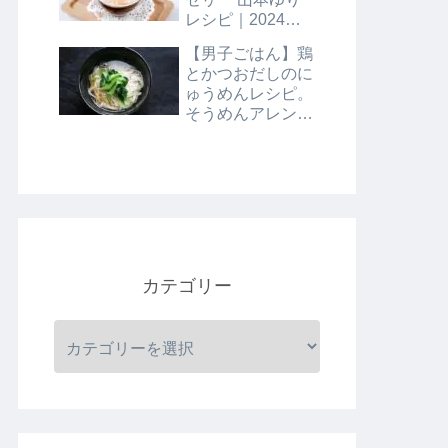
レシピ｜2024年8
月9日
【男子ごはん】鶏
とかつおだしのに
ゅうめんレシピ。
そうめんアレンジ
レシピ｜8月4日
カテゴリー