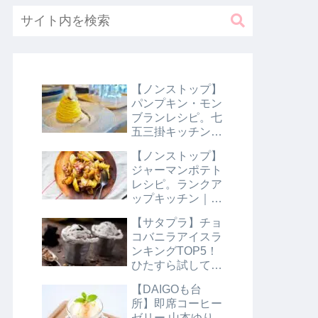
【ノンストップ】
パンプキン・モン
ブランレシピ。七
五三掛キッチン｜
10月31日
【ノンストップ】
ジャーマンポテト
レシピ。ランクア
ップキッチン｜10
月29日
【サタプラ】チョ
コバニラアイスラ
ンキングTOP5！
ひたすら試してラ
ンキング｜8月10
【DAIGOも台
日【サタデープラ
所】即席コーヒー
ス】
ゼリー 山本ゆり