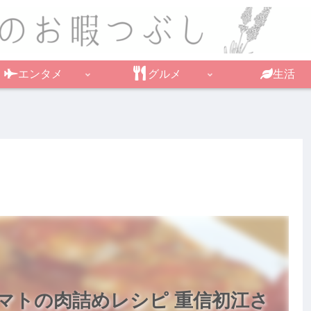
エンタメ
グルメ
生活
マトの肉詰めレシピ 重信初江さ