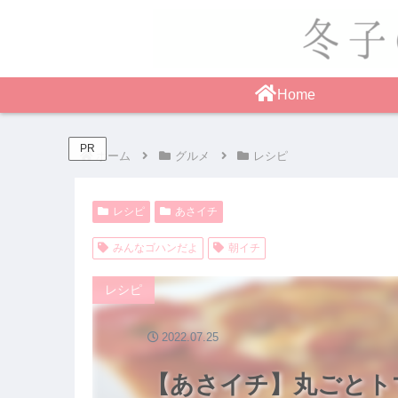
Home
PR
ホーム
グルメ
レシピ
レシピ
あさイチ
みんなゴハンだよ
朝イチ
レシピ
2022.07.25
【あさイチ】丸ごとト