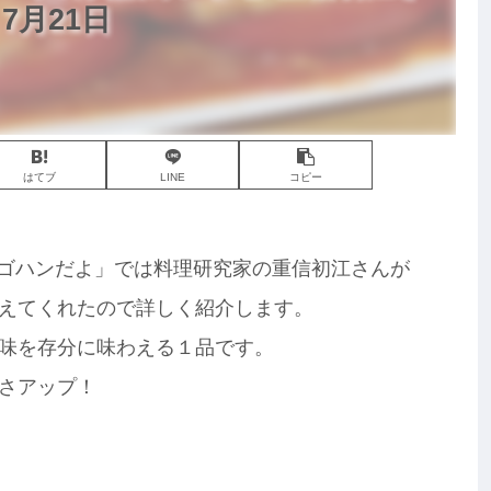
7月21日
はてブ
LINE
コピー
な！ゴハンだよ」では料理研究家の重信初江さんが
えてくれたので詳しく紹介します。
味を存分に味わえる１品です。
さアップ！