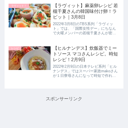
に作ることができるピザ生地はアレン
【ラヴィット】麻薬卵レシピ 若
ラヴィット！
ジ自在！思い立った...
槻千夏さんの韓国味付け卵！ラ
ビット｜3月8日
2022年3月8日のTBS系列「ラヴィッ
ト」では、「国際女性デー」にちなん
で火曜メンバーの若槻千夏さんが密か
に愛するものとして話題の【麻薬たま
ご】の作り方を教えてくれたので詳し
く紹介します。麻薬卵はTikTokやネッ
【ヒルナンデス】炊飯器でミー
レシピ
トで流行っているもので、...
トソース マコさんレシピ。時短
レシピ！2月9日
2022年2月9日の日本テレビ系列「ヒル
ナンデス」ではスーパー家政makoさん
が１日寮母さんになって時短で作れる
作り置きレシピを教えてくれました。
マコさんがたった３時間で６品を作り
上げた中より【炊飯器でミートソー
ス】の作り方を紹介します。>...
スポンサーリンク