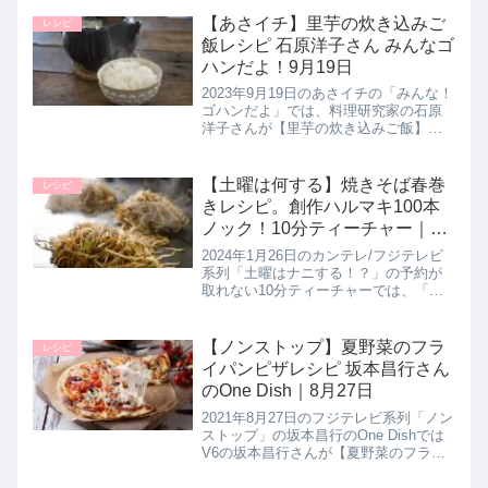
方を教えてくれたので詳しく紹介しま
す。旬のブリを焼いて甘酢おろしでサ
【あさイチ】里芋の炊き込みご
レシピ
ッパリと！>>男子ごはん記事...
飯レシピ 石原洋子さん みんなゴ
ハンだよ！9月19日
2023年9月19日のあさイチの「みんな！
ゴハンだよ」では、料理研究家の石原
洋子さんが【里芋の炊き込みご飯】の
作り方を教えてくれたので詳しく紹介
します。具材は里芋のみ。里芋の甘み
とねっとりとした食感をいかした炊き
【土曜は何する】焼きそば春巻
レシピ
込みご飯はしょう油や酒、昆布...
きレシピ。創作ハルマキ100本
ノック！10分ティーチャー｜1
月27日
2024年1月26日のカンテレ/フジテレビ
系列「土曜はナニする！？」の予約が
取れない10分ティーチャーでは、「ワ
インセラー ローゼンタール」の店主・
島田由美子先生が、可能性は無限大！
何を巻いてもOKな春巻き100本ノック
【ノンストップ】夏野菜のフラ
レシピ
として春巻きレシピ【...
イパンピザレシピ 坂本昌行さん
のOne Dish｜8月27日
2021年8月27日のフジテレビ系列「ノン
ストップ」の坂本昌行のOne Dishでは
V6の坂本昌行さんが【夏野菜のフライ
パンピザ】の作り方を教えてくれたの
で詳しく紹介します。発酵なしで手軽