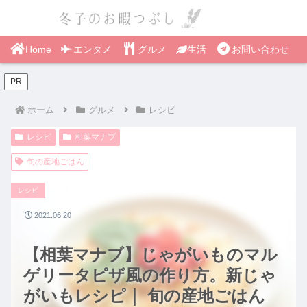
Home
エンタメ
グルメ
生活
お問い合わせ
PR
ホーム
グルメ
レシピ
レシピ
相葉マナブ
旬の産地ごはん
レシピ
2021.06.20
【相葉マナブ】じゃがいものマル
ゲリータピザ風の作り方。新じゃ
がいもレシピ｜ 旬の産地ごはん