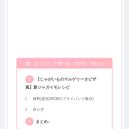
タップして飛べる《目次》
【じゃがいものマルゲリータピザ
風】新ジャガイモレシピ
材料(直径24CMのフライパン１枚分)
作り方
まとめ♪