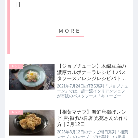
【ジョブチューン】木綿豆腐の
レシピ
濃厚カルボナーラレシピ！パス
タソースアレンジレシピバトル
｜7月24日
2021年7月24日のTBS系列「ジョブチュ
ーン」では、超一流イタリアンシェフ
が市販のパスタソース「キユーピーあ
えるパスタソース カルボナーラ濃厚チ
ーズ仕立て」とコンビニやスーパーで
買うことのできる食材「豆腐」を使用
【相葉マナブ】海鮮唐揚げレシ
レシピ
した絶品アレンジレシピ【...
ピ 唐揚げの名店 光苑さんの作り
方｜3月12日
2023年3月12日のテレビ朝日系列「相葉
マナブ」のマナブ！では美味しい唐揚