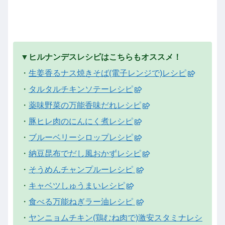
▼ヒルナンデスレシピはこちらもオススメ！
・
生姜香るナス焼きそば(電子レンジで)レシピ
・
タルタルチキンソテーレシピ
・
薬味野菜の万能香味だれレシピ
・
豚ヒレ肉のにんにく煮レシピ
・
ブルーベリーシロップレシピ
・
納豆昆布でだし風おかずレシピ
・
そうめんチャンプルーレシピ
・
キャベツしゅうまいレシピ
・
食べる万能ねぎラー油レシピ
・
ヤンニョムチキン(鶏むね肉で)激安スタミナレシ