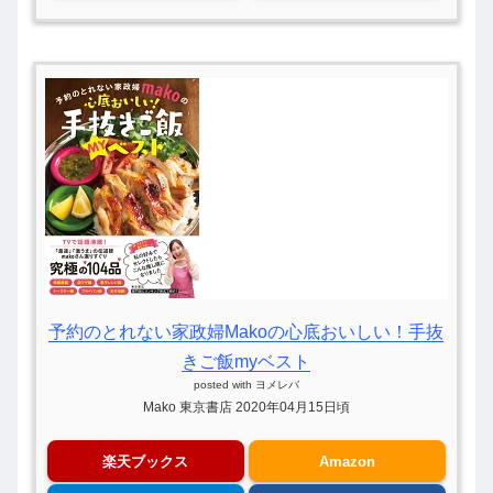
予約のとれない家政婦Makoの心底おいしい！手抜
きご飯myベスト
posted with
ヨメレバ
Mako 東京書店 2020年04月15日頃
楽天ブックス
Amazon