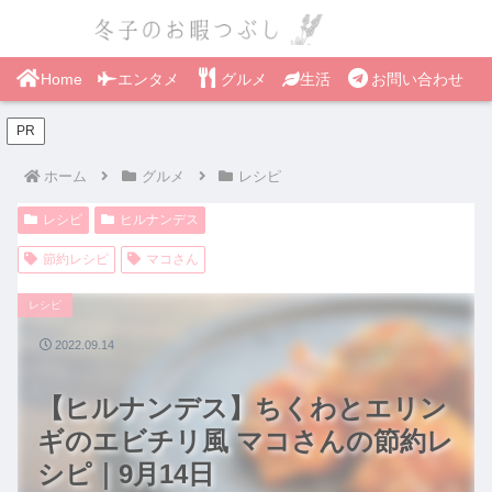
Home
エンタメ
グルメ
生活
お問い合わせ
PR
ホーム
グルメ
レシピ
レシピ
ヒルナンデス
節約レシピ
マコさん
レシピ
2022.09.14
【ヒルナンデス】ちくわとエリン
ギのエビチリ風 マコさんの節約レ
シピ｜9月14日