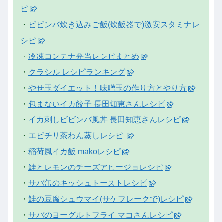
ピ
・
ビビンバ炊き込みご飯(炊飯器で)激安スタミナレ
シピ
・
冷凍コンテナ弁当レシピまとめ
・
クラシル レシピランキング
・
やせ玉ダイエット！味噌玉の作り方とやり方
・
包まないイカ餃子 長田知恵さんレシピ
・
イカ刺しビビンバ風丼 長田知恵さんレシピ
・
エビチリ茶わん蒸しレシピ
・
稲荷風イカ飯 makoレシピ
・
鮭とレモンのチーズアヒージョレシピ
・
サバ缶のキッシュトーストレシピ
・
鮭の豆腐シュウマイ(サケフレークで)レシピ
・
サバのヨーグルトフライ マコさんレシピ