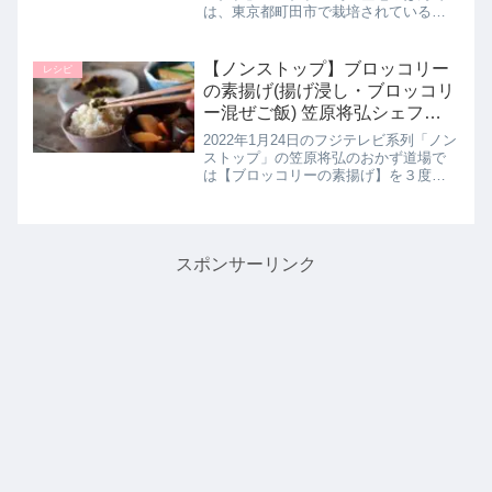
は、東京都町田市で栽培されているメ
ロンのまちだシルクメロンという品種
を使って農家さんだからこそ知る絶品
メロンレシピ【丸ごとメロンゼリー】
【ノンストップ】ブロッコリー
レシピ
の作り方を教えてくれたので詳...
の素揚げ(揚げ浸し・ブロッコリ
ー混ぜご飯) 笠原将弘シェフレ
シピ。1月24日
2022年1月24日のフジテレビ系列「ノン
ストップ」の笠原将弘のおかず道場で
は【ブロッコリーの素揚げ】を３度楽
しむ作り方を教えてくれたので詳しく
紹介します。>>ノンストップ記事一覧
はこちら▼同日に紹介されたセリレシ
ピはこちら笠原将弘シェフこ...
スポンサーリンク