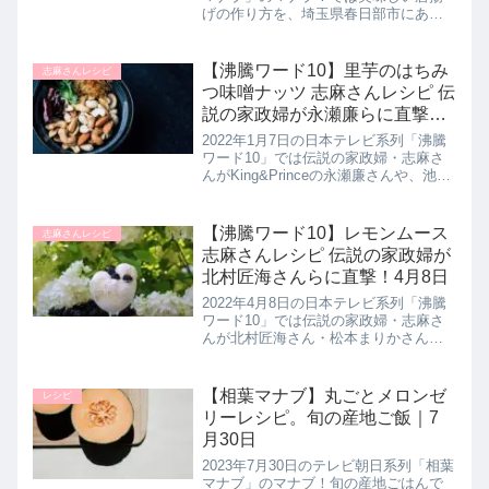
げの作り方を、埼玉県春日部市にある
名店・光苑さんが【海鮮から揚げ】作
り方を教えてくれたので詳しく紹介し
ます。>>相葉マナブ記事一覧はこちら
【沸騰ワード10】里芋のはちみ
志麻さんレシピ
まとめ♪最後までご覧いただ...
つ味噌ナッツ 志麻さんレシピ 伝
説の家政婦が永瀬廉らに直撃！
1月7日
2022年1月7日の日本テレビ系列「沸騰
ワード10」では伝説の家政婦・志麻さ
んがKing&Princeの永瀬廉さんや、池田
エライザさん、柄本佑さんに旬の食材
を使用した白飯がすすむこと間違いな
しの【里芋のハチミツみそナッツ】を
【沸騰ワード10】レモンムース
志麻さんレシピ
披露されていたの...
志麻さんレシピ 伝説の家政婦が
北村匠海さんらに直撃！4月8日
2022年4月8日の日本テレビ系列「沸騰
ワード10」では伝説の家政婦・志麻さ
んが北村匠海さん・松本まりかさん、
森川葵さんに春の旬の食材を使用した
簡単ひと手間でできる絶品レシピ【レ
モンムース】を披露されていたので作
【相葉マナブ】丸ごとメロンゼ
レシピ
り方を詳しく紹介します。>>...
リーレシピ。旬の産地ご飯｜7
月30日
2023年7月30日のテレビ朝日系列「相葉
マナブ」のマナブ！旬の産地ごはんで