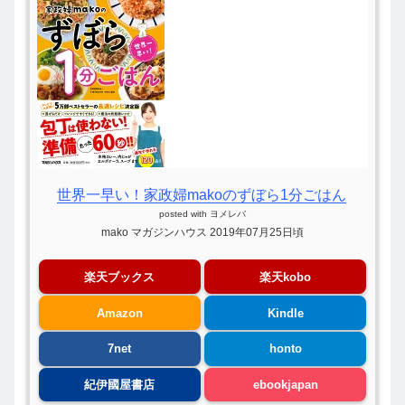
世界一早い！家政婦makoのずぼら1分ごはん
posted with
ヨメレバ
mako マガジンハウス 2019年07月25日頃
楽天ブックス
楽天kobo
Amazon
Kindle
7net
honto
紀伊國屋書店
ebookjapan