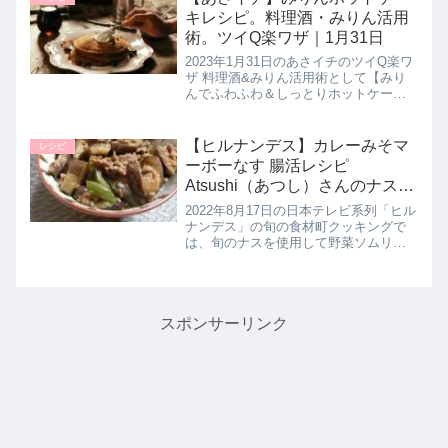
ンアスパラガスと合わせた１品...
キレシピ。料理酒・みりん活用
術。ツイQ楽ワザ｜1月31日
2023年1月31日のあさイチのツイQ楽ワ
ザ 料理酒&みりん活用術として【みり
んでふわふわ＆しっとりホットケー
キ】の作り方を教えてくれたので詳し
く紹介します。みりんを入れることで
フワフワ＆しっとりとした仕上がり
【ヒルナンデス】カレーみそマ
レシピ
に。>>あさイチ記事一覧はこち...
ーボーなす 腸活レシピ
Atsushi（あつし）さんのナス料
理｜8月17日
2022年8月17日の日本テレビ系列「ヒル
ナンデス」の旬の食材町クッキングで
は、旬のナスを使用して野菜ソムリエ
プロの資格を持つライフスタイルプロ
デューサーのAtsushi（アツシ）さんが
腸活レシピとして【カレーみそ麻婆茄
子（マーボーナス）】...
スポンサーリンク