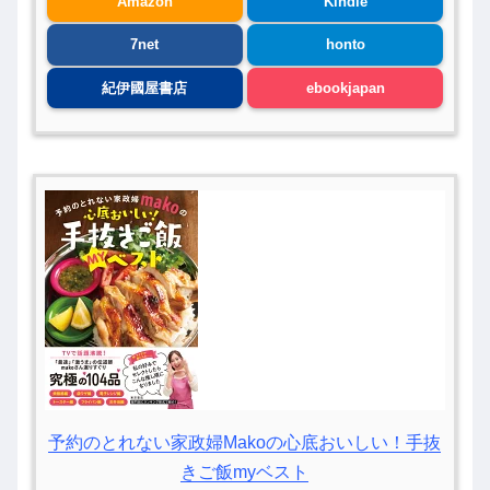
Amazon
Kindle
7net
honto
紀伊國屋書店
ebookjapan
予約のとれない家政婦Makoの心底おいしい！手抜
きご飯myベスト