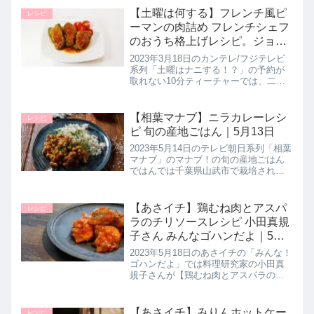
たので詳しく紹介します。旬のイワシ
【土曜は何する】フレンチ風ピ
レシピ
を手びらきにしてフライにし...
ーマンの肉詰め フレンチシェフ
のおうち格上げレシピ。ジョー
ジ先生の10分ティーチャー｜3
2023年3月18日のカンテレ/フジテレビ
月18日
系列「土曜はナニする！？」の予約が
取れない10分ティーチャーでは、二つ
星フレンチ元料理長のジョージ先生が
プロの技で美味しさ倍増おうち格上げ
レシピ【フレンチ風ピーマンの肉詰
【相葉マナブ】ニラカレーレシ
レシピ
め】の作り方を教えてくれたの...
ピ 旬の産地ごはん｜5月13日
2023年5月14日のテレビ朝日系列「相葉
マナブ」のマナブ！の旬の産地ごはん
ではんでは千葉県山武市で栽培されて
いるニラ「ミラクルグリーンベルト」
を使って、農家さんだからこそ知る絶
品ニラレシピ【ニラカレー】作り方を
【あさイチ】鶏むね肉とアスパ
レシピ
教えてくれたので詳しく紹介し...
ラのチリソースレシピ 小田真規
子さん みんなゴハンだよ｜5月
18日
2023年5月18日のあさイチの「みんな！
ゴハンだよ」では料理研究家の小田真
規子さんが【鶏むね肉とアスパラのチ
リソース】の作り方を教えてくれたの
で詳しく紹介します。エビチリをリー
ズナブルな鶏肉でアレンジしてグリー
【あさイチ】みりんホットケー
レシピ