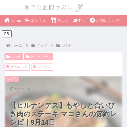
Home
エンタメ
グルメ
生活
お問い合わせ
PR
ホーム
グルメ
レシピ
レシピ
ヒルナンデス
節約レシピ
マコさん
レシピ
2022.09.14
【ヒルナンデス】もやしと合いび
き肉のステーキ マコさんの節約レ
シピ｜9月14日