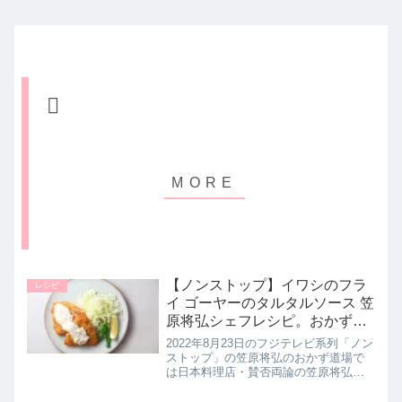
【ノンストップ】イワシのフラ
レシピ
イ ゴーヤーのタルタルソース 笠
原将弘シェフレシピ。おかず道
場｜8月23日
2022年8月23日のフジテレビ系列「ノン
ストップ」の笠原将弘のおかず道場で
は日本料理店・賛否両論の笠原将弘シ
ェフが【イワシのフライ ゴーヤーのタ
ルタルソース】の作り方を教えてくれ