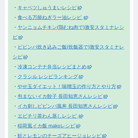
・
キャベツしゅうまいレシピ
・
食べる万能ねぎラー油レシピ
・
ヤンニョムチキン(鶏むね肉で)激安スタミナレシ
ピ
・
ビビンバ炊き込みご飯(炊飯器で)激安スタミナレ
シピ
・
冷凍コンテナ弁当レシピまとめ
・
クラシル レシピランキング
・
やせ玉ダイエット！味噌玉の作り方とやり方
・
包まないイカ餃子 長田知恵さんレシピ
・
イカ刺しビビンバ風丼 長田知恵さんレシピ
・
エビチリ茶わん蒸しレシピ
・
稲荷風イカ飯 makoレシピ
・
鮭とレモンのチーズアヒージョレシピ