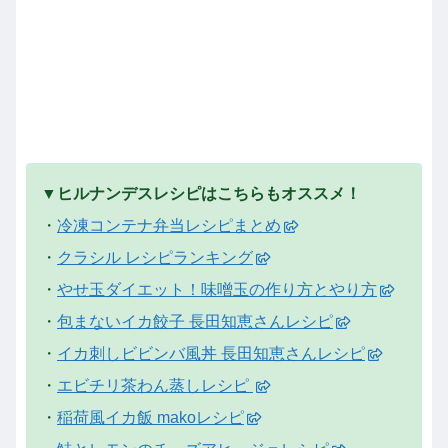
▼ヒルナンデスレシピはこちらもオススメ！
・
冷凍コンテナ弁当レシピまとめ
・
クラシル レシピランキング
・
やせ玉ダイエット！味噌玉の作り方とやり方
・
包まないイカ餃子 長田知恵さんレシピ
・
イカ刺しビビンバ風丼 長田知恵さんレシピ
・
エビチリ茶わん蒸しレシピ
・
稲荷風イカ飯 makoレシピ