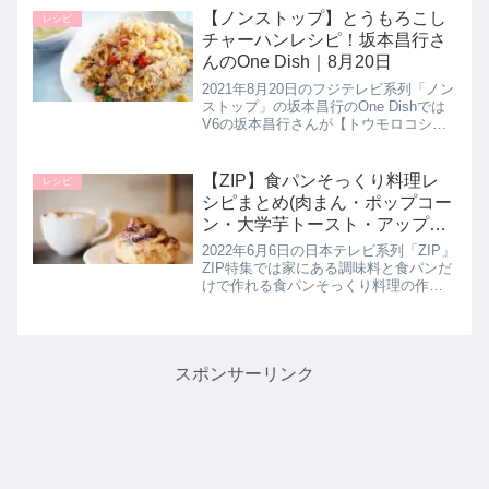
このレシピは国分太一さんレシピで
【ノンストップ】とうもろこし
レシピ
す。>>男子ごはん記事一覧はこ...
チャーハンレシピ！坂本昌行さ
んのOne Dish｜8月20日
2021年8月20日のフジテレビ系列「ノン
ストップ」の坂本昌行のOne Dishでは
V6の坂本昌行さんが【トウモロコシチ
ャーハン】の作り方を教えてくれたの
で詳しく紹介します。屋台の焼きトウ
モロコシをイメージしたという坂本流
【ZIP】食パンそっくり料理レ
レシピ
のチャーハンは焦が...
シピまとめ(肉まん・ポップコー
ン・大学芋トースト・アップル
シナモンロールなど)食パンそっ
2022年6月6日の日本テレビ系列「ZIP」
くり料理｜6月6日
ZIP特集では家にある調味料と食パンだ
けで作れる食パンそっくり料理の作り
方を教えてくれたので詳しく紹介しま
す。肉まん風や、ポップコーン、大学
芋など食パンが驚きの料理に変身して
います。>>ZIP記事...
スポンサーリンク