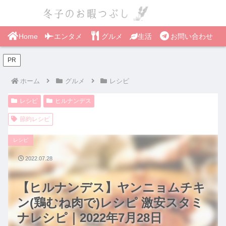
Home
エンタメ
グルメ
生活
お問い合わせ
PR
ホーム
グルメ
レシピ
レシピ
ヒルナンデス
節約レシピ
レシピ
2022.07.28
【ヒルナンデス】ヤンニョムチキ
ン(鶏むね肉で)レシピ 激安スタミ
ナレシピ｜2022年7月28日