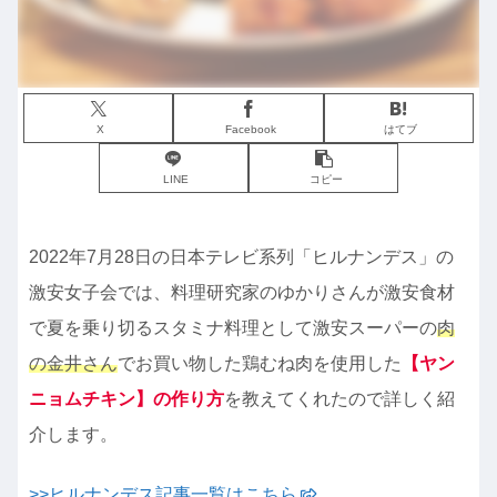
X
Facebook
はてブ
LINE
コピー
2022年7月28日の日本テレビ系列「ヒルナンデス」の
激安女子会では、料理研究家のゆかりさんが激安食材
で夏を乗り切るスタミナ料理として激安スーパーの
肉
の金井さん
でお買い物した鶏むね肉を使用した
【ヤン
ニョムチキン】の作り方
を教えてくれたので詳しく紹
介します。
>>ヒルナンデス記事一覧はこちら