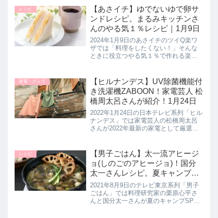
しく紹介します。>>男子ごはん記事一
【あさイチ】ゆでないゆで卵サ
レシピ
覧はこちら▼男子ごはんレシ...
ンドレシピ。まるみキッチンさ
んのやる気１％レシピ｜1月9日
2024年1月9日のあさイチのツイQ楽ワ
ザでは「料理をしたくない！」そんな
ときに役立つやる気１％で作れる楽ち
んレシピとして料理研究家のまるみキ
ッチンさんが【ゆでないゆで卵サン
ド】の作り方を教えてくれたので詳し
【ヒルナンデス】UV除菌機能付
家電・グッズ
く紹介します。>>あさイチ記事一...
き洗濯機ZABOON！家電芸人 松
橋周太呂さんが紹介！1月24日
2022年1月24日の日本テレビ系列「ヒル
ナンデス」では家電芸人の松橋周太呂
さんが2022年最新の家電として厳選し
た【UV除菌＆温風除菌機能付き洗濯機
ZABOON】について教えてくれたので
詳しく紹介します。>>ヒルナンデス記
【男子ごはん】太一流アヒージ
レシピ
事一覧はこちら...
ョ(しのごのアヒージョ)！国分
太一さんレシピ。夏キャンプス
ペシャル！8月9日
2021年8月9日のテレビ東京系列「男子
ごはん」では料理研究家の栗原心平さ
んと国分太一さんが夏のキャンプSPと
して【太一流アヒージョ】の作り方を
教えてくれたので詳しく紹介します。