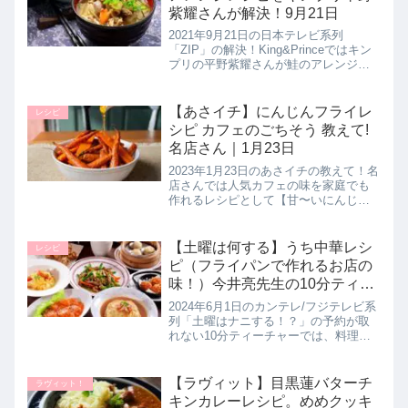
紫耀さんが解決！9月21日
2021年9月21日の日本テレビ系列
「ZIP」の解決！King&Princeではキン
プリの平野紫耀さんが鮭のアレンジレ
シピ【鮭のお味噌汁】の作り方に挑戦
していたので詳しく紹介します。>>解
決！King&Prince記事一覧はこちら▼前
【あさイチ】にんじんフライレ
レシピ
回(9...
シピ カフェのごちそう 教えて!
名店さん｜1月23日
2023年1月23日のあさイチの教えて！名
店さんでは人気カフェの味を家庭でも
作れるレシピとして【甘〜いにんじん
フライ】の作り方を教えてくれたので
詳しく紹介します。>>あさイチ記事一
覧はこちら▼同日に紹介された人気カ
【土曜は何する】うち中華レシ
レシピ
フェのごちそうレシピ▼あさ...
ピ（フライパンで作れるお店の
味！）今井亮先生の10分ティー
チャー｜6月1日
2024年6月1日のカンテレ/フジテレビ系
列「土曜はナニする！？」の予約が取
れない10分ティーチャーでは、料理研
究家の今井亮先生が、おうちのフライ
パンで作れるお店の味！うち中華レシ
ピを教えてくれたので詳しく紹介しま
【ラヴィット】目黒蓮バターチ
ラヴィット！
す。>>土曜はナニする！？...
キンカレーレシピ。めめクッキ