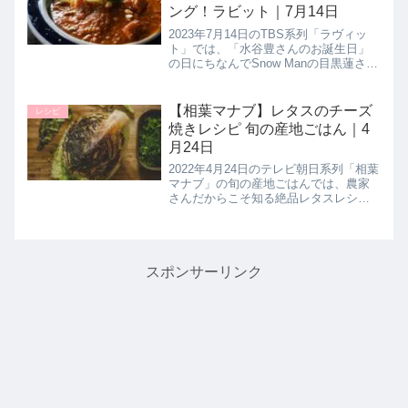
ング！ラビット｜7月14日
2023年7月14日のTBS系列「ラヴィッ
ト」では、「水谷豊さんのお誕生日」
の日にちなんでSnow Manの目黒蓮さん
がオススメの「あなたの相棒」として
【目黒蓮特製バターチキンカレー】の
作り方を教えてくれたので詳しく紹介
【相葉マナブ】レタスのチーズ
レシピ
します。たくさん作り...
焼きレシピ 旬の産地ごはん｜4
月24日
2022年4月24日のテレビ朝日系列「相葉
マナブ」の旬の産地ごはんでは、農家
さんだからこそ知る絶品レタスレシピ
として【レタスのチーズ焼き】の作り
方を教えてくれたので詳しく紹介しま
す。>>相葉マナブ記事一覧はこちらま
とめ♪最後までご覧いただき...
スポンサーリンク