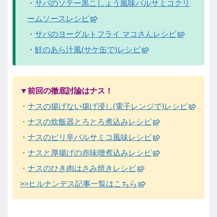
・
サバのソテー黒こしょう風味バルサミコクリ
ームソースレシピ
・
サバのヨーグルトフライ マコさんレシピ
・
鮭のあら汁風(サケ缶で)レシピ
▼前回の徹底討論はナス！
・
ナスの揚げない揚げ浸し(電子レンジで)レシピ
・
ナスの炊飯器とろとろ煮込みレシピ
・
ナスのピリ辛バルサミコ風味レシピ
・
ナスと厚揚げの赤味噌煮込みレシピ
・
ナスのひき肉はさみ焼きレシピ
>>ヒルナンデス記事一覧はこちら