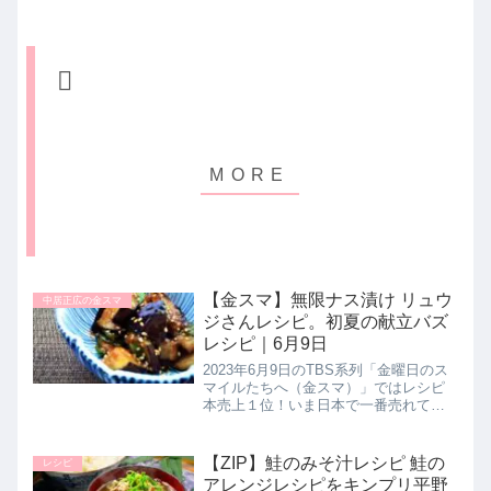
【金スマ】無限ナス漬け リュウ
中居正広の金スマ
ジさんレシピ。初夏の献立バズ
レシピ｜6月9日
2023年6月9日のTBS系列「金曜日のス
マイルたちへ（金スマ）」ではレシピ
本売上１位！いま日本で一番売れてい
る大人気料理研究家のリュウジさんが
料理が苦手な人にもオススメの初夏の
バズレシピ【無限ナス漬け】の作り方
【ZIP】鮭のみそ汁レシピ 鮭の
レシピ
を教えてくれたので詳しく紹介...
アレンジレシピをキンプリ平野