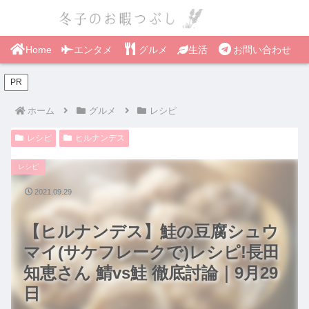
Home
エンタメ
グルメ
生活
お問い合わせ
PR
ホーム
グルメ
レシピ
レシピ
ヒルナンデス
レシピ
2021.09.29
【ヒルナンデス】鮭の豆腐シュウ
マイ(サケフレークで)レシピ!長田
知恵さん 鯖vs鮭 徹底討論｜9月29
日