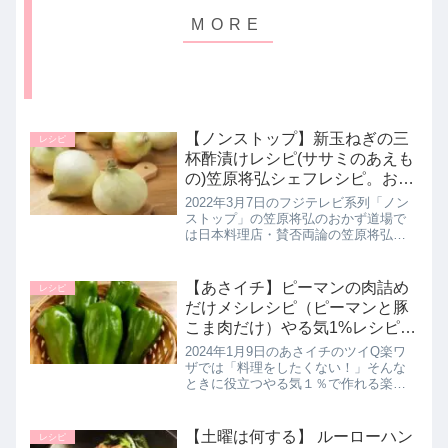
【ノンストップ】新玉ねぎの三
レシピ
杯酢漬けレシピ(ササミのあえも
の)笠原将弘シェフレシピ。おか
ず道場｜3月7日
2022年3月7日のフジテレビ系列「ノン
ストップ」の笠原将弘のおかず道場で
は日本料理店・賛否両論の笠原将弘シ
ェフが【新玉ねぎの三杯酢漬け】の作
り方を教えてくれたので詳しく紹介し
ます。>>ノンストップ記事一覧はこち
【あさイチ】ピーマンの肉詰め
レシピ
ら▼同日に紹介された新玉ねぎ...
だけメシレシピ（ピーマンと豚
こま肉だけ）やる気1%レシピ｜
1月9日
2024年1月9日のあさイチのツイQ楽ワ
ザでは「料理をしたくない！」そんな
ときに役立つやる気１％で作れる楽ち
んレシピとしてだけメシ料理研究家の
ちはるさんが【ピーマンと豚こまだけ
ピーマンの肉詰め】の作り方を教えて
【土曜は何する】 ルーローハン
レシピ
くれたので詳しく紹介します。...