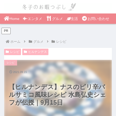
Home
エンタメ
グルメ
生活
お問い合わせ
PR
ホーム
グルメ
レシピ
レシピ
ヒルナンデス
レシピ
2021.09.15
【ヒルナンデス】ナスのピリ辛バ
ルサミコ風味レシピ 水島弘史シェ
フが伝授｜9月15日