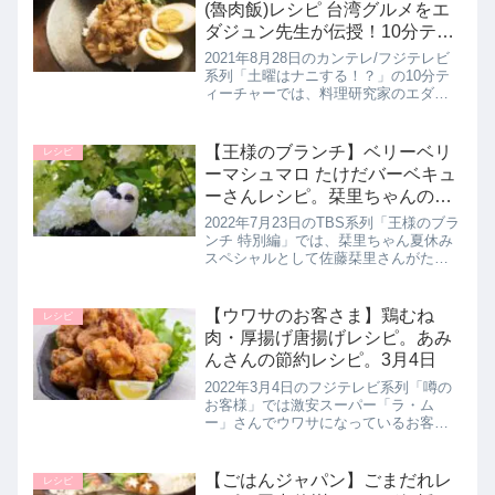
(魯肉飯)レシピ 台湾グルメをエ
ダジュン先生が伝授！10分ティ
ーチャー
2021年8月28日のカンテレ/フジテレビ
系列「土曜はナニする！？」の10分テ
ィーチャーでは、料理研究家のエダジ
ュン先生がおうちにいながら簡単に本
場の味が楽しめる絶品台湾グルメとし
て【ルーローハン(魯肉飯)】の作り方を
【王様のブランチ】ベリーベリ
レシピ
教えてくれたので詳しく...
ーマシュマロ たけだバーベキュ
ーさんレシピ。栞里ちゃんの夏
休み｜7月23日
2022年7月23日のTBS系列「王様のブラ
ンチ 特別編」では、栞里ちゃん夏休み
スペシャルとして佐藤栞里さんがたけ
だバーベキューさんにお手軽BBQグル
メとして簡単【ベリーベリーマシュマ
ロ】の作り方を教わっていたので詳し
【ウワサのお客さま】鶏むね
レシピ
く紹介します。>>王様...
肉・厚揚げ唐揚げレシピ。あみ
んさんの節約レシピ。3月4日
2022年3月4日のフジテレビ系列「噂の
お客様」では激安スーパー「ラ・ム
ー」さんでウワサになっているお客さ
ま あみんさんが節約になるのにデカ盛
りな【鶏むね肉＆厚揚げ唐揚げ】の作
り方を教えてくれたので詳しく紹介し
【ごはんジャパン】ごまだれレ
レシピ
ます。>>ウワサのお客さま記事...