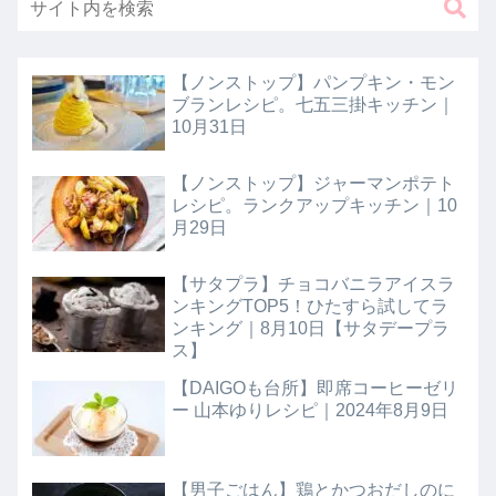
【ノンストップ】パンプキン・モン
ブランレシピ。七五三掛キッチン｜
10月31日
【ノンストップ】ジャーマンポテト
レシピ。ランクアップキッチン｜10
月29日
【サタプラ】チョコバニラアイスラ
ンキングTOP5！ひたすら試してラ
ンキング｜8月10日【サタデープラ
ス】
【DAIGOも台所】即席コーヒーゼリ
ー 山本ゆりレシピ｜2024年8月9日
【男子ごはん】鶏とかつおだしのに