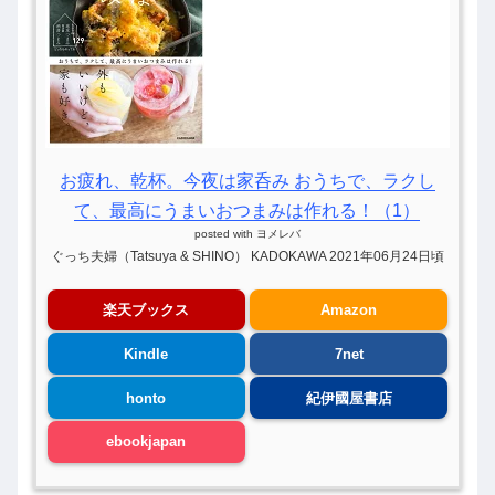
お疲れ、乾杯。今夜は家呑み おうちで、ラクし
て、最高にうまいおつまみは作れる！（1）
posted with
ヨメレバ
ぐっち夫婦（Tatsuya & SHINO） KADOKAWA 2021年06月24日頃
楽天ブックス
Amazon
Kindle
7net
honto
紀伊國屋書店
ebookjapan