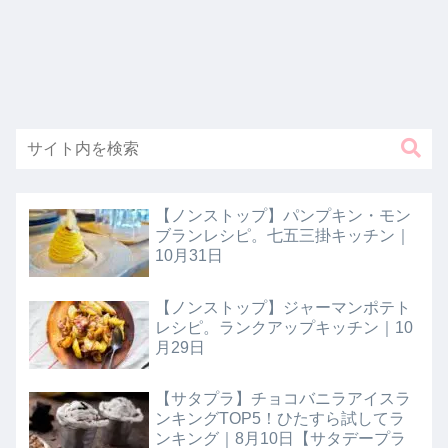
【ノンストップ】パンプキン・モン
ブランレシピ。七五三掛キッチン｜
10月31日
【ノンストップ】ジャーマンポテト
レシピ。ランクアップキッチン｜10
月29日
【サタプラ】チョコバニラアイスラ
ンキングTOP5！ひたすら試してラ
ンキング｜8月10日【サタデープラ