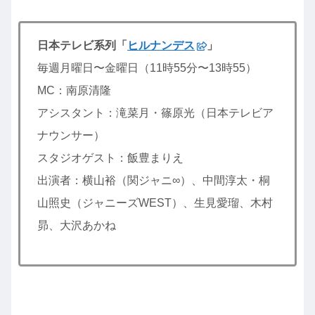
日本テレビ系列「
ヒルナンデス
」
毎週月曜日〜金曜日（11時55分〜13時55）
MC：南原清隆
アシスタント：滝菜月・篠原光（日本テレビア
ナウンサー）
スタジオゲスト：飯豊まりえ
出演者：横山裕（関ジャニ∞）、中間淳太・桐
山照史（ジャニーズWEST）、生見愛瑠、木村
昴、大沢あかね