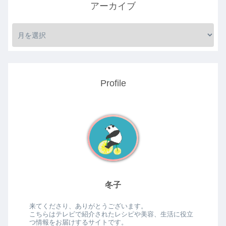
アーカイブ
Profile
冬子
来てくださり、ありがとうございます。
こちらはテレビで紹介されたレシピや美容、生活に役立
つ情報をお届けするサイトです。