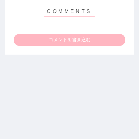
コメントを書き込む