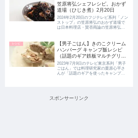
ブロッコリー】の作り方を...
笠原将弘シェフレシピ。おかず
道場（ひじき煮）2月20日
2024年2月20日のフジテレビ系列「ノン
ストップ」の笠原将弘のおかず道場で
は日本料理店・賛否両論の笠原将弘シ
ェフが【ヤングひじき】の作り方を教
えてくれたので詳しく紹介します。た
っぷり野菜で作る絶品のひじき煮はニ
【男子ごはん】きのこクリーム
レシピ
ンニクを入れてガッツリとパワ...
ハンバーグ キャンプ飯レシピ
（話題のギア鉄板マルチグリド
ル使用）7月9日
2023年7月9日のテレビ東京系列「男子
ごはん」では料理研究家の栗原心平さ
んが「話題のギアを使ったキャンプ
飯」として【鉄板マルチグリドル】を
使用したキャンプめしレシピ【きのこ
クリームハンバーグ】の作り方を教え
てくれたので詳しく紹介します。ハ...
スポンサーリンク