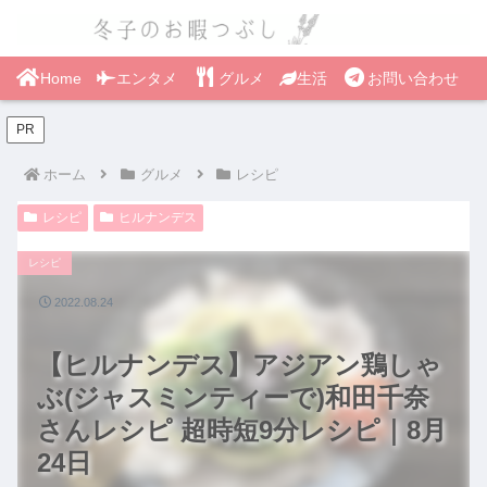
Home
エンタメ
グルメ
生活
お問い合わせ
PR
ホーム
グルメ
レシピ
レシピ
ヒルナンデス
レシピ
2022.08.24
【ヒルナンデス】アジアン鶏しゃ
ぶ(ジャスミンティーで)和田千奈
さんレシピ 超時短9分レシピ｜8月
24日