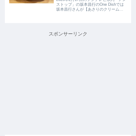
ストップ」の坂本昌行のOne Dishでは
坂本昌行さんが【あさりのクリームパ
スタ】の作り方を教えてくれたので詳
しく紹介します。アサリに菜の花を加
えた春らしいクリームパスタは、パス
タを別に茹でずに一緒...
スポンサーリンク