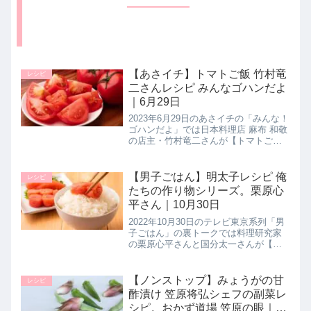
【あさイチ】トマトご飯 竹村竜
レシピ
二さんレシピ みんなゴハンだよ
｜6月29日
2023年6月29日のあさイチの「みんな！
ゴハンだよ」では日本料理店 麻布 和敬
の店主・竹村竜二さんが【トマトご
飯】の作り方を教えてくれたので詳し
く紹介します。熱々のご飯に、よ〜く
冷やしたトマトをかけこんだ師匠・分
【男子ごはん】明太子レシピ 俺
レシピ
とく山の野﨑洋光さんから受...
たちの作り物シリーズ。栗原心
平さん｜10月30日
2022年10月30日のテレビ東京系列「男
子ごはん」の裏トークでは料理研究家
の栗原心平さんと国分太一さんが【明
太子】の作り方を教えてくれたので詳
しく紹介します。基本の調味だしを作
ったら、唐辛子の代わりに柚子胡椒・
【ノンストップ】みょうがの甘
レシピ
ごま油・ニンニクなどを入れて...
酢漬け 笠原将弘シェフの副菜レ
シピ。おかず道場 笠原の眼｜5