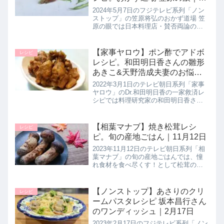
月7日
2024年5月7日のフジテレビ系列「ノン
ストップ」の笠原将弘のおかず道場 笠
原の眼では日本料理店・賛否両論の笠
原将弘シェフが炭火焼き風香ばし豚丼
レシピと一緒に簡単にできる もう１品
の副菜レシピ【ミョウガの甘酢漬け】
【家事ヤロウ】ポン酢でアドボ
レシピ
の作り方を教えてくれたので...
レシピ。和田明日香さんの雛形
あきこ&天野浩成夫妻のお悩み
解決レシピ｜3月1日
2022年3月1日のテレビ朝日系列「家事
ヤロウ」のDr.和田明日香の一家救済レ
シピでは料理研究家の和田明日香さん
が調味料が好きすぎる雛形あきこさん
＆天野浩成さんご夫妻の「ポン酢を使
った美味しいレシピ」というお悩みを
【相葉マナブ】焼き松茸レシ
レシピ
解決させるべく【ポン酢でア...
ピ。旬の産地ごはん｜11月12日
2023年11月12日のテレビ朝日系列「相
葉マナブ」の旬の産地ごはんでは、憧
れ食材を食べ尽くす！として松茸の美
味しいレシピをゲストの風間俊介さん
とともに学んでいました。相葉くんが
作った【焼き松茸】の作り方を詳しく
【ノンストップ】あさりのクリ
レシピ
紹介します。>>相葉マナブ記...
ームパスタレシピ 坂本昌行さん
のワンディッシュ｜2月17日
2023年2月17日のフジテレビ系列「ノン