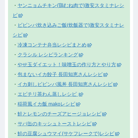
・
ヤンニョムチキン(鶏むね肉で)激安スタミナレシ
ピ
・
ビビンバ炊き込みご飯(炊飯器で)激安スタミナレ
シピ
・
冷凍コンテナ弁当レシピまとめ
・
クラシル レシピランキング
・
やせ玉ダイエット！味噌玉の作り方とやり方
・
包まないイカ餃子 長田知恵さんレシピ
・
イカ刺しビビンバ風丼 長田知恵さんレシピ
・
エビチリ茶わん蒸しレシピ
・
稲荷風イカ飯 makoレシピ
・
鮭とレモンのチーズアヒージョレシピ
・
サバ缶のキッシュトーストレシピ
・
鮭の豆腐シュウマイ(サケフレークで)レシピ