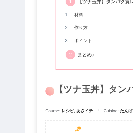
【ツナ玉丼】タンパク質
材料
作り方
ポイント
まとめ♪
【ツナ玉丼】タン
Course:
レシピ, あさイチ
Cuisine:
たんぱ