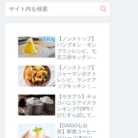
【ノンストップ】
パンプキン・モン
ブランレシピ。七
五三掛キッチン｜
10月31日
【ノンストップ】
ジャーマンポテト
レシピ。ランクア
ップキッチン｜10
月29日
【サタプラ】チョ
コバニラアイスラ
ンキングTOP5！
ひたすら試してラ
ンキング｜8月10
【DAIGOも台
日【サタデープラ
所】即席コーヒー
ス】
ゼリー 山本ゆり