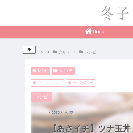
Home
PR
ホーム
グルメ
レシピ
レシピ
あさイチ
アレンジレシピ
ツイQ楽ワザ
レシピ
2023.05.22
【あさイチ】ツナ玉丼