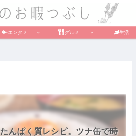
エンタメ
グルメ
生活
 たんぱく質レシピ。ツナ缶で時