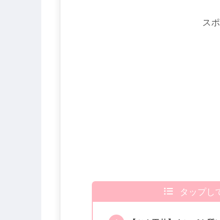
スポ
タップし