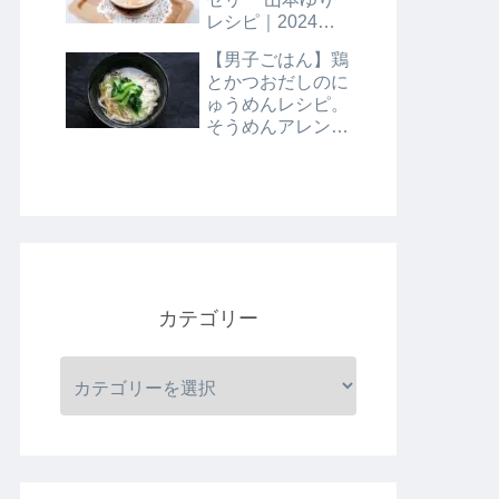
レシピ｜2024年8
月9日
【男子ごはん】鶏
とかつおだしのに
ゅうめんレシピ。
そうめんアレンジ
レシピ｜8月4日
カテゴリー