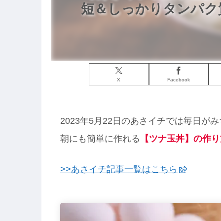
短＆しっかりタンパク質
X
Facebook
2023年5月22日のあさイチでは毎日
朝にも簡単に作れる
【ツナ玉丼】の作り
>>あさイチ記事一覧はこちら