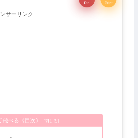
Pin
Print
ンサーリンク
て飛べる《目次》