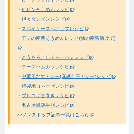
・
ビビンそうめんレシピ
・
担々タンメンレシピ
・
スパイシースペアリブレシピ
・
アジの南蛮そうめんレシピ(鯵の南蛮漬けで)
・
とうもろこしチャーハンレシピ
・
チーズハムカツレシピ
・
中華風なすカレー(麻婆茄子カレー)レシピ
・
特製ボロネーゼレシピ
・
プルコギ春巻きレシピ
・
名古屋風鶏手羽レシピ
>>ノンストップ記事一覧はこちら