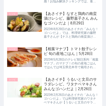
感！お悩み解決クッキングでは、食パ
ンを使ったアイデアレシピを３人の料
理のプロが伝授！簡単＆時短ですぐに
真似できる食パンアイデアレシピの作
【あさイチ】なすと鶏肉の南蛮
レシピ
り方を詳しく紹介します。>...
漬けレシピ。藤野嘉子さん みん
なゴハンだよ｜8月29日
2023年8月29日のあさイチの「みんな！
ゴハンだよ」では、料理研究家の藤野
嘉子さんが【ナスと鶏肉の南蛮漬け】
の作り方を教えてくれたので詳しく紹
介します。旬のナスとピーマン、ポン
酢にレモンと唐辛子を入れた盛りだく
【相葉マナブ】トマト餃子レシ
レシピ
さんの元気がでるおかずです。...
ピ 旬の産地ごはん｜5月28日
2023年5月28日のテレビ朝日系列「相葉
マナブ」のマナブ！の旬の産地ごはん
ではんでは埼玉県北本市で栽培されて
いるトマト「北本トマト」を使って、
農家さんだからこそ知る絶品トマトレ
シピ【トマト餃子】作り方を教えてく
【あさイチ】うるいと文旦のサ
レシピ
れたので詳しく紹介します。>...
ラダレシピ。ワタナベマキさん
みんなゴハンだよ｜2月26日
2023年2月26日のあさイチの「みんな！
ゴハンだよ」では料理研究家のワタナ
ベマキさんが【うるいと文旦のサラ