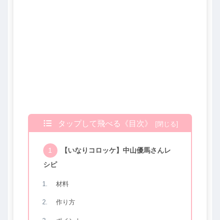
タップして飛べる《目次》
【いなりコロッケ】中山優馬さんレ
シピ
材料
作り方