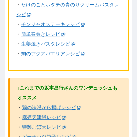
・
たけのことホタテの青のりクリームパスタレ
シピ
・
チンジャオステーキレシピ
・
簡単春巻きレシピ
・
生姜焼きパスタレシピ
・
鯛のアクアパエリアレシピ
↓これまでの坂本昌行さんのワンデュッシュも
オススメ
・
鶏の味噌から揚げレシピ
・
麻婆天津飯レシピ
・
特製ごぼ天レシピ
・
ピーナッツ餃子レシピ