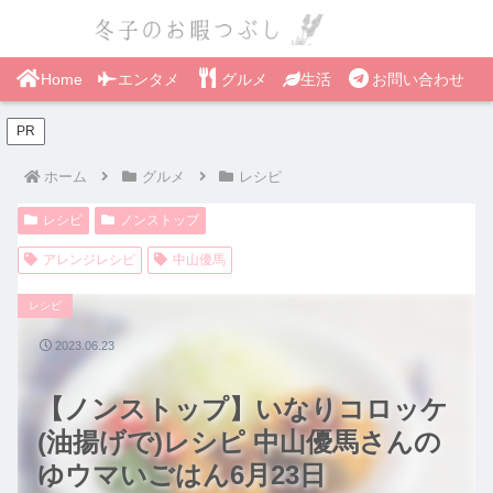
Home
エンタメ
グルメ
生活
お問い合わせ
PR
ホーム
グルメ
レシピ
レシピ
ノンストップ
アレンジレシピ
中山優馬
レシピ
2023.06.23
【ノンストップ】いなりコロッケ
(油揚げで)レシピ 中山優馬さんの
ゆウマいごはん6月23日