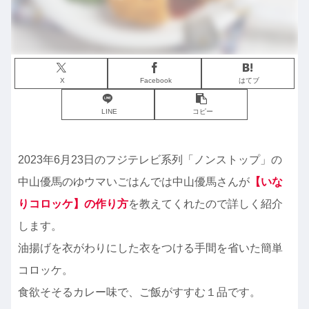
X
Facebook
はてブ
LINE
コピー
2023年6月23日のフジテレビ系列「ノンストップ」の
中山優馬のゆウマいごはんでは中山優馬さんが
【
いな
りコロッケ
】の作り方
を教えてくれたので詳しく紹介
します。
油揚げを衣がわりにした衣をつける手間を省いた簡単
コロッケ。
食欲そそるカレー味で、ご飯がすすむ１品です。