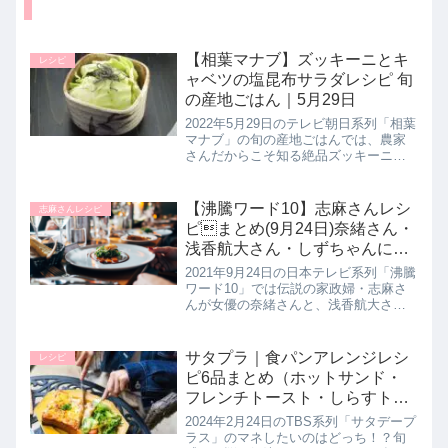
【相葉マナブ】ズッキーニとキ
レシピ
ャベツの塩昆布サラダレシピ 旬
の産地ごはん｜5月29日
2022年5月29日のテレビ朝日系列「相葉
マナブ」の旬の産地ごはんでは、農家
さんだからこそ知る絶品ズッキーニレ
シピとして【ズッキーニとキャベツの
塩昆布サラダ】の作り方を教えてくれ
たので詳しく紹介します。>>相葉マナ
【沸騰ワード10】志麻さんレシ
志麻さんレシピ
ブ記事一覧はこちらまとめ♪...
ピまとめ(9月24日)奈緒さん・
浅香航大さん・しずちゃんに披
露！
2021年9月24日の日本テレビ系列「沸騰
ワード10」では伝説の家政婦・志麻さ
んが女優の奈緒さんと、浅香航大さ
ん、南海キャンディーズのしずちゃん
に秋の食材満載レシピとして３人のリ
クエストに応えて絶品レシピを披露し
サタプラ｜食パンアレンジレシ
レシピ
ていたので詳しく紹介します。...
ピ6品まとめ（ホットサンド・
フレンチトースト・しらすトー
ストなど）2月24日
2024年2月24日のTBS系列「サタデープ
ラス」のマネしたいのはどっち！？旬