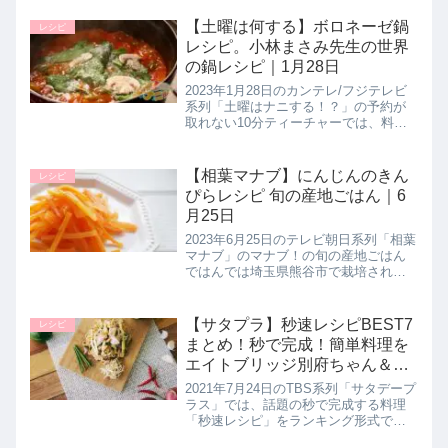
の作り方を教えてくれたので詳しく紹
介します。時間差で加えた半熟卵がご
【土曜は何する】ボロネーゼ鍋
レシピ
飯と絡む至高の逸品です。...
レシピ。小林まさみ先生の世界
の鍋レシピ｜1月28日
2023年1月28日のカンテレ/フジテレビ
系列「土曜はナニする！？」の予約が
取れない10分ティーチャーでは、料理
研究家の小林まさみ先生とアシスタン
トの小林まさる先生が毎日でも食べ飽
きない！世界の鍋料理として簡単に作
【相葉マナブ】にんじんのきん
レシピ
れる世界の鍋レシピ【ボロネ...
ぴらレシピ 旬の産地ごはん｜6
月25日
2023年6月25日のテレビ朝日系列「相葉
マナブ」のマナブ！の旬の産地ごはん
ではんでは埼玉県熊谷市で栽培されて
いるニンジンの「彩誉」という品種を
使って、農家さんだからこそ知る絶品
にんじんレシピ【にんじんのきんぴ
【サタプラ】秒速レシピBEST7
レシピ
ら】作り方を教えてくれたので詳...
まとめ！秒で完成！簡単料理を
エイトブリッジ別府ちゃん＆こ
がけんさんが挑戦｜7月24日
2021年7月24日のTBS系列「サタデープ
ラス」では、話題の秒で完成する料理
「秒速レシピ」をランキング形式で７
品 教えてくれたので詳しく紹介しま