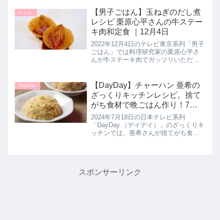
す。>>サタデープラス記事一覧はこち
ら秒速レシピBEST7まとめ第７位 ご
【男子ごはん】玉ねぎのだし煮
レシピ
ぼうサラダこがけんさ...
レシピ 栗原心平さんの牛ステー
キ肉和定食 ｜12月4日
2022年12月4日のテレビ東京系列「男子
ごはん」では料理研究家の栗原心平さ
んが牛ステーキ肉でガッツリいただく
和定食として【玉ねぎの出汁煮】の作
り方を教えてくれたので詳しく紹介し
ます。醤油などを合わせたかつお出汁
【DayDay】チャーハン 亜希の
DayDay
でシッカリと煮込んだ玉ねぎを...
ざっくりキッチンレシピ。捨て
がち食材で晩ごはん作り！7月
18日【デイデイ】
2024年7月18日の日本テレビ系列
「DayDay.（デイデイ）」のざっくりキ
ッチンでは、亜希さんが捨てがち食材
で晩ごはん作りを披露！【捨てがち野
菜で作ったチャーハン】の作り方を教
えてくれたので詳しく紹介します。
>>DayDay記事一覧はこ...
スポンサーリンク