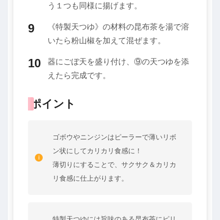
う１つも同様に揚げます。
《特製天つゆ》の材料の昆布茶を湯で溶
いたら粉山椒を加えて混ぜます。
器にごぼ天を盛り付け、⑨の天つゆを添
えたら完成です。
ポイント
ゴボウやニンジンはピーラーで薄いリボ
ン状にしてカリカリ食感に！
薄切りにすることで、サクサク＆カリカ
リ食感に仕上がります。
特製天つゆには旨味のある昆布茶にピリ