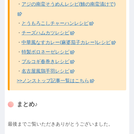
・
アジの南蛮そうめんレシピ(鯵の南蛮漬けで)
・
とうもろこしチャーハンレシピ
・
チーズハムカツレシピ
・
中華風なすカレー(麻婆茄子カレー)レシピ
・
特製ボロネーゼレシピ
・
プルコギ春巻きレシピ
・
名古屋風鶏手羽レシピ
>>ノンストップ記事一覧はこちら
まとめ♪
最後までご覧いただきありがとうございました。