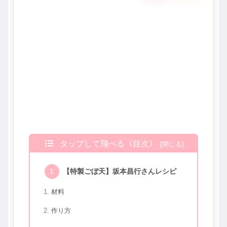
タップして飛べる《目次》
【特製ごぼ天】坂本昌行さんレシピ
材料
作り方