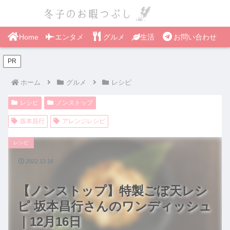
Home
エンタメ
グルメ
生活
お問い合わせ
PR
ホーム
グルメ
レシピ
レシピ
ノンストップ
坂本昌行
アレンジレシピ
レシピ
2022.12.16
【ノンストップ】特製ごぼ天レシ
ピ 坂本昌行さんのワンディッシュ
｜12月16日