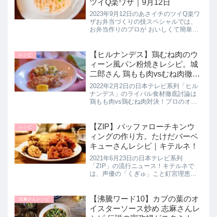
ツイQ楽ワザ｜9月12日
2023年9月12日のあさイチのツイQ楽ワ
ザお弁当づくりの技スペシャルでは、
お弁当作りのプロが おいしくて簡単
で、すぐに真似できるお弁当レシピ
【しらたきと明太子のあえ物】の作り
方を教えてくれたので詳しく紹介しま
【ヒルナンデス】鶏むね肉のウ
レシピ
す。>>あさイチ記事一覧はこち...
ィーン風パン粉焼きレシピ。城
二郎さん 鶏もも肉vsむね肉徹底
討論｜2月2日
2022年2月2日の日本テレビ系列「ヒル
ナンデス」のライバル食材徹底討論は
鶏もも肉vs鶏むね肉対決！プロのオス
スメの調理方法として鶏むね肉を使っ
た【鶏むね肉のウィーン風パン粉焼
き】の作り方を城二郎さんが教えてく
【ZIP】バッファローチキンウ
レシピ
れたので詳しく紹介します。>>...
ィングの作り方。たけだバーベ
キューさんレシピ｜キテルネ！
2021年6月23日の日本テレビ系列
「ZIP」の流行ニュース！キテルネで
は、声優の「くぎゅ」こと釘宮理恵さ
んとたけだバーベキューさんが自宅で
楽しめる夏のアウトドア料理として
【バッファローチキンウィング】の作
【沸騰ワード10】カブの葉のオ
志麻さんレシピ
り方を教えてくれたので詳しく紹介
イスターソース炒め 志麻さんレ
し...