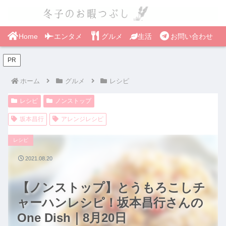
Home
エンタメ
グルメ
生活
お問い合わせ
PR
ホーム
グルメ
レシピ
レシピ
ノンストップ
坂本昌行
アレンジレシピ
レシピ
2021.08.20
【ノンストップ】とうもろこしチ
ャーハンレシピ！坂本昌行さんの
One Dish｜8月20日