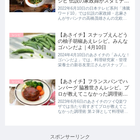
シピ 伝説の家政婦がスタミナ料
理を披露！6月10日
2022年6月10日の日本テレビ系列「沸騰
ワード10」では伝説の家政婦・志麻さ
んがサバンナの高橋茂雄さんの北欧風
別荘に突撃！食欲倍増スタミナ料理と
してにて披露された絶品レシピ【カブ
のオイスターソース炒め】の作り方を
【あさイチ】スナップえんどう
レシピ
詳しく紹介します。>>沸騰...
の柚子胡椒あえレシピ。みんな
ゴハンだよ｜4月10日
2024年4月10日のあさイチの「みんな！
ゴハンだよ」では、料理研究家・管理
栄養士の新谷友里江さんがスナップえ
んどうの肉巻きと一緒に【スナップえ
んどうのゆずこしょうあえ】の作り方
を教えてくれたので詳しく紹介しま
【あさイチ】フランスパンでハ
レシピ
す。柚子胡椒をきかせた ちょっ...
ンバーグ 脇雅世さんレシピ。プ
ロが教えてこなかった調理術
2(ツイQ楽ワザ)6月6日
2023年6月6日のあさイチのツイQ楽ワ
ザでは当たり前すぎてプロが教えてこ
なかった調理術 第２弾として料理研究
家の脇雅世さんが【フランスパンでハ
ンバーグ】の作り方を教えてくれたの
で詳しく紹介します。脇さんの作るハ
ンバーグは肉汁が溢れません。...
スポンサーリンク