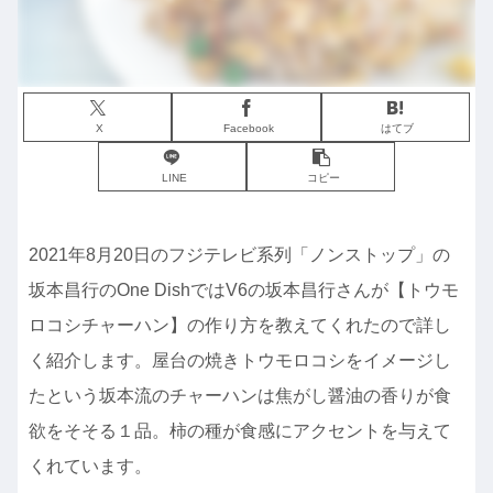
X
Facebook
はてブ
LINE
コピー
2021年8月20日のフジテレビ系列「ノンストップ」の
坂本昌行のOne DishではV6の坂本昌行さんが【トウモ
ロコシチャーハン】の作り方を教えてくれたので詳し
く紹介します。屋台の焼きトウモロコシをイメージし
たという坂本流のチャーハンは焦がし醤油の香りが食
欲をそそる１品。柿の種が食感にアクセントを与えて
くれています。