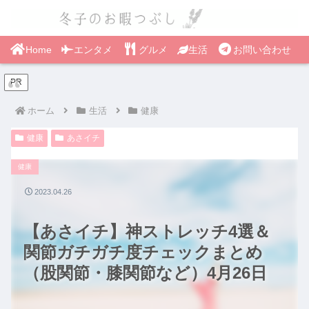
Home
エンタメ
グルメ
生活
お問い合わせ
PR
ホーム
生活
健康
健康
あさイチ
健康
2023.04.26
【あさイチ】神ストレッチ4選＆
関節ガチガチ度チェックまとめ
（股関節・膝関節など）4月26日