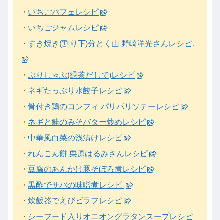
・
いちごパフェレシピ
・
いちごジャムレシピ
・
すき焼き(割り下)分とく山 野崎洋光さんレシピ。
・
ぶりしゃぶ(緑茶だしで)レシピ
・
ネギたっぷり水餃子レシピ
・
骨付き鶏のコンフィ パリパリソテーレシピ
・
ネギと鮭のみそバター炒めレシピ
・
中華風白菜の浅漬けレシピ
・
れんこん餅 栗原はるみさんレシピ
・
豆腐のあんかけ豚そぼろ煮レシピ
・
黒酢でサバの味噌煮レシピ
・
炊飯器でえびピラフレシピ
・
シーフード入りオニオングラタンスープレシピ