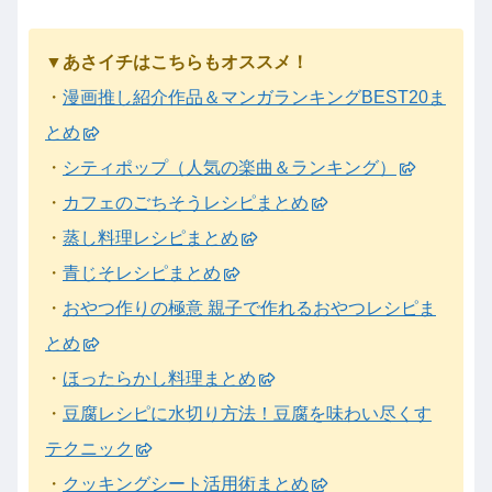
▼あさイチはこちらもオススメ！
・
漫画推し紹介作品＆マンガランキングBEST20ま
とめ
・
シティポップ（人気の楽曲＆ランキング）
・
カフェのごちそうレシピまとめ
・
蒸し料理レシピまとめ
・
青じそレシピまとめ
・
おやつ作りの極意 親子で作れるおやつレシピま
とめ
・
ほったらかし料理まとめ
・
豆腐レシピに水切り方法！豆腐を味わい尽くす
テクニック
・
クッキングシート活用術まとめ