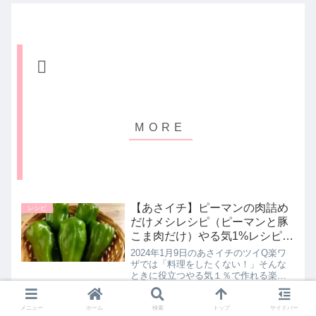
【あさイチ】ピーマンの肉詰め
レシピ
だけメシレシピ（ピーマンと豚
こま肉だけ）やる気1%レシピ｜
1月9日
2024年1月9日のあさイチのツイQ楽ワ
ザでは「料理をしたくない！」そんな
ときに役立つやる気１％で作れる楽ち
んレシピとしてだけメシ料理研究家の
ちはるさんが【ピーマンと豚こまだけ
ピーマンの肉詰め】の作り方を教えて
メニュー
ホーム
検索
トップ
サイドバー
【あさイチ】わかめともやしの
レシピ