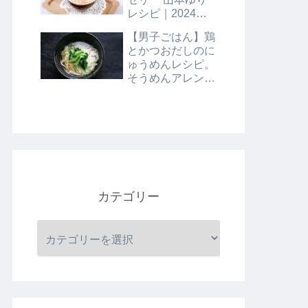
レシピ｜2024年8
月9日
【男子ごはん】鶏
とかつおだしのに
ゅうめんレシピ。
そうめんアレンジ
レシピ｜8月4日
カテゴリー