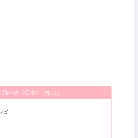
て飛べる《目次》
シピ