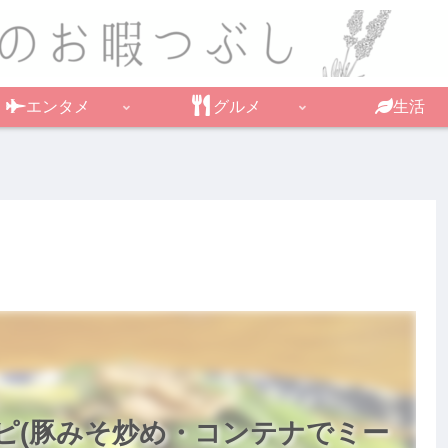
エンタメ
グルメ
生活
ピ(豚みそ炒め・コンテナでミー