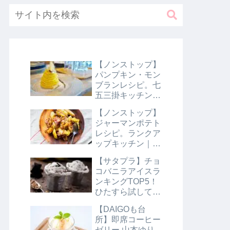
【ノンストップ】
パンプキン・モン
ブランレシピ。七
五三掛キッチン｜
10月31日
【ノンストップ】
ジャーマンポテト
レシピ。ランクア
ップキッチン｜10
月29日
【サタプラ】チョ
コバニラアイスラ
ンキングTOP5！
ひたすら試してラ
ンキング｜8月10
【DAIGOも台
日【サタデープラ
所】即席コーヒー
ス】
ゼリー 山本ゆり