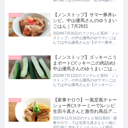
原将弘シェフがエリンギ牛丼と一緒に
簡単に作れる もう１品【焼きエリンギ
のおかか和え】の作り方を教えてくれ
【ノンストップ】サマー豚丼レ
レシピ
たので詳しく紹介します。...
シピ。中山優馬さんのゆうまい
ごはん｜7月26日
2024年7月26日のフジテレビ系列「ノン
ストップ」の中山優馬のゆウマいごは
んでは中山優馬さんが【サマー豚丼】
の作り方を教えてくれたので詳しく紹
介します。>>中山優馬さんレシピ一覧
はこちらまとめ♪最後までご覧いただき
【ノンストップ】ズッキーニう
レシピ
ありがとうございました。...
まボート(ズッキーニの肉詰め)
中山優馬さんのゆうまいごはん
｜7月12日
2024年7月12日のフジテレビ系列「ノン
ストップ」の中山優馬のゆウマいごは
んでは中山優馬さんが【ズッキーニう
まボート】の作り方を教えてくれたの
で詳しく紹介します。夏野菜のズッキ
ーニを丸ごと使った旨味を詰め込んだ
【家事ヤロウ】一風堂風チャー
レシピ
肉詰めです。>>中山優馬さん...
シュー丼(スチーミーで)レシピ
生田斗真さんと激売れ商品アレ
ンジ飯レシピ｜11月16日
2021年11月16日のテレビ朝日系列「家
事ヤロウ」では生田斗真さんと一緒に
2021年に売れまくったトレンド商品の