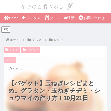
Home
エンタメ
グルメ
生活
お問い合わせ
PR
ホーム
グルメ
レシピ
レシピ
バゲット
レシピ
2021.10.21
【バゲット】玉ねぎレシピまと
め。グラタン・玉ねぎチヂミ・シ
ュウマイの作り方！10月21日