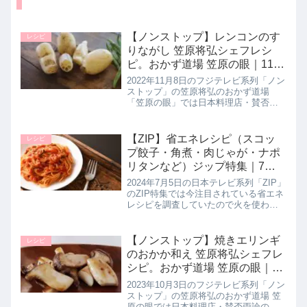
【ノンストップ】レンコンのす
レシピ
りながし 笠原将弘シェフレシ
ピ。おかず道場 笠原の眼｜11月
8日
2022年11月8日のフジテレビ系列「ノン
ストップ」の笠原将弘のおかず道場
「笠原の眼」では日本料理店・賛否両
論の笠原将弘シェフが【すりながしレ
ンコン】の作り方を教えてくれたので
詳しく紹介します。>>ノンストップ記
【ZIP】省エネレシピ（スコッ
レシピ
事一覧はこちら▼同日に紹介さ...
プ餃子・角煮・肉じゃが・ナポ
リタンなど）ジップ特集｜7月5
日
2024年7月5日の日本テレビ系列「ZIP」
のZIP特集では今注目されている省エネ
レシピを調査していたので火を使わず
にパラパラチャーハンを作る方法や、
茹で時間大幅短縮して作れるナポリタ
ン、たった１０分でできちゃう豚の角
【ノンストップ】焼きエリンギ
レシピ
煮など手間も光熱費も節...
のおかか和え 笠原将弘シェフレ
シピ。おかず道場 笠原の眼｜10
月3日
2023年10月3日のフジテレビ系列「ノン
ストップ」の笠原将弘のおかず道場 笠
原の眼では日本料理店・賛否両論の笠