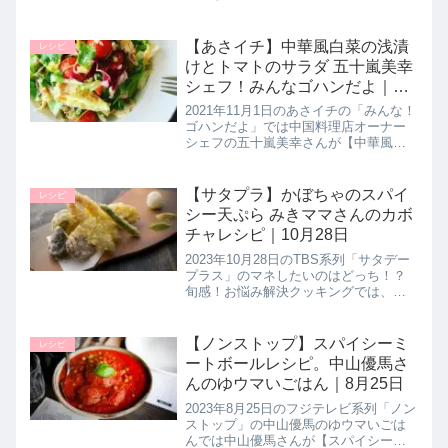
プ作家の有賀薫先生が、ご飯と豚汁だ
けで完結しちゃう！栄養満点の豚汁レ
ボリューションを伝授！簡単＆おいし
【あさイチ】中華風白菜の浅漬
レシピ
い豚汁レシピ【えのきとバタ...
けとトマトのサラダ 五十嵐美幸
シェフ！みんなゴハンだよ｜11
月1日
2021年11月1日のあさイチの「みんな！
ゴハンだよ」では中国料理店オーナー
シェフの五十嵐美幸さんが【中華風白
菜の浅漬けとトマトのサラダ】の作り
方を教えてくれたので詳しく紹介しま
す。半日漬けるだけで出来る中華風白
【サタプラ】かぼちゃのスパイ
レシピ
菜の浅漬けのアレンジレシピ！...
シー天ぷら みきママさんのカボ
チャレシピ｜10月28日
2023年10月28日のTBS系列「サタデー
プラス」のマネしたいのはどっち！？
旬感！お悩み解決クッキングでは、定
番のレシピしか思いつかない旬のレシ
ピを美味しく使い切る方法を２人のプ
ロ料理人が提案してくれました。今回
【ノンストップ】スパイシーミ
レシピ
のテーマは旬の「カボチャ」...
ートボールレシピ。中山優馬さ
んのゆウマいごはん｜8月25日
2023年8月25日のフジテレビ系列「ノン
ストップ」の中山優馬のゆウマいごは
んでは中山優馬さんが【スパイシーミ