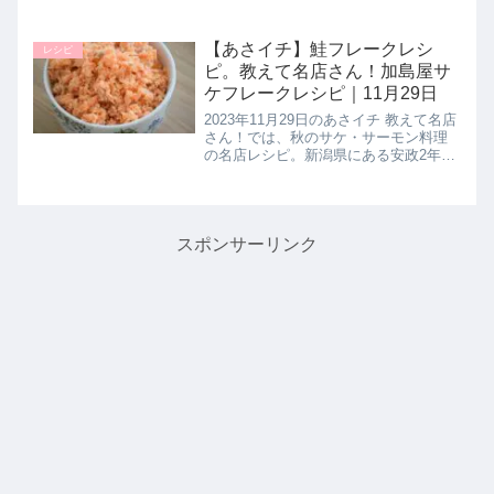
ートボール】の作り方を教えてくれた
ので詳しく紹介します。スパイシーな
ミートボールはセロリをたっぷりと使
【あさイチ】鮭フレークレシ
レシピ
って香りと食感をアップ！ソー...
ピ。教えて名店さん！加島屋サ
ケフレークレシピ｜11月29日
2023年11月29日のあさイチ 教えて名店
さん！では、秋のサケ・サーモン料理
の名店レシピ。新潟県にある安政2年創
業の老舗・加島屋さんの看板商品の味
をお家で作れるよう簡単にアレンジし
た変換レシピ【サケフレーク】の作り
方を教えてくれたので詳し...
スポンサーリンク