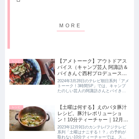
【アメトーーク】アウトドアス
レシピ
パイス（キャンプ芸人 阿諏訪＆
バイきんぐ西村プロデュース）
3月28日
2024年3月28日のテレビ朝日系列「アメ
トーーク！3時間SP」では、キャンプ
たのしい芸人の阿諏訪さんとバイきん
ぐ西村さんがプロデュースしたアウト
ドアスパイス２品を教えてくれたので
詳しく紹介します。キャンプ芸人プロ
【土曜は何する】えのバタ豚汁
レシピ
デュースのアウトドアスパイ...
レシピ。豚汁レボリューショ
ン！10分ティーチャー｜12月9
日
2023年12月9日のカンテレ/フジテレビ
系列「土曜はナニする！？」の予約が
取れない10分ティーチャーでは、スー