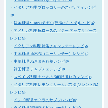
・
イタリア料理 ブロッコリーのスパゲティレシピ
・
韓国料理 牛肉のチヂミ(浅漬けキムチ)レシピ
・
アメリカ料理 豚ロースのソテー アップルソース
レシピ
・
イタリアン料理 特製チキンソテーレシピ
・
中国料理 油淋鶏（ユーリンチー）レシピ
・
中華料理 ねぎまみれ鶏レシピ
・
韓国料理 チャプチェレシピ
・
スペイン料理 カツオの漁師風煮込みレシピ
・
イタリア料理 レモンクリームパスタ(ソレント風)
レシピ
・
インド料理 オクラのサブジレシピ
・
タイ料理 鶏胸肉のピッカータレシピ