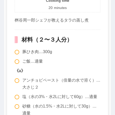
Cooking time
20
minutes
桝谷周一郎シェフが教えるタラの蒸し煮
材料（２〜３人分）
豚ひき肉…300g
ご飯…適量
《a》
アンチョビペースト（倍量の水で溶く）…
大さじ２
塩（水の3%・水2Lに対して60g）…適量
砂糖（水の1.5%・水2Lに対して30g）…
適量