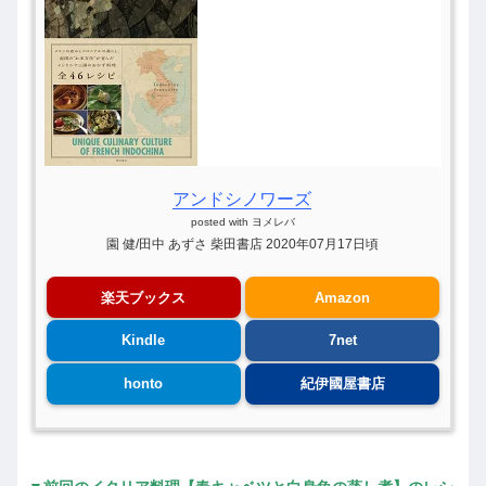
アンドシノワーズ
posted with
ヨメレバ
園 健/田中 あずさ 柴田書店 2020年07月17日頃
楽天ブックス
Amazon
Kindle
7net
honto
紀伊國屋書店