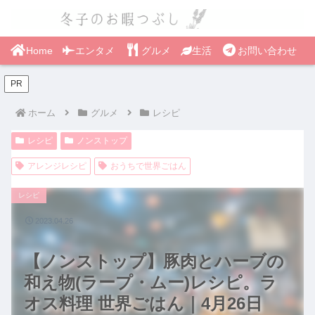
Home
エンタメ
グルメ
生活
お問い合わせ
PR
ホーム
グルメ
レシピ
レシピ
ノンストップ
アレンジレシピ
おうちで世界ごはん
レシピ
2023.04.26
【ノンストップ】豚肉とハーブの
和え物(ラープ・ムー)レシピ。ラ
オス料理 世界ごはん｜4月26日