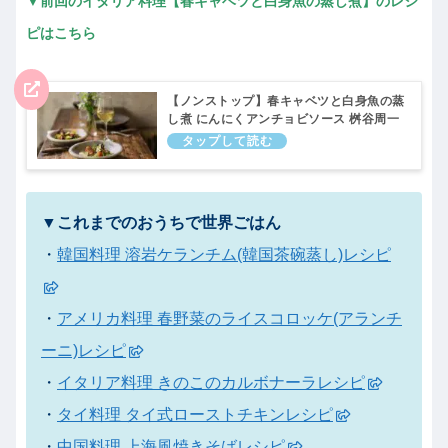
▼前回のイタリア料理【春キャベツと白身魚の蒸し煮】のレシ
ピはこちら
【ノンストップ】春キャベツと白身魚の蒸
し煮 にんにくアンチョビソース 桝谷周一
郎シェフレシピ 世界ごはん｜4月19日
▼これまでのおうちで世界ごはん
・
韓国料理 溶岩ケランチム(韓国茶碗蒸し)レシピ
・
アメリカ料理 春野菜のライスコロッケ(アランチ
ーニ)レシピ
・
イタリア料理 きのこのカルボナーラレシピ
・
タイ料理 タイ式ローストチキンレシピ
・
中国料理 上海風焼きそばレシピ