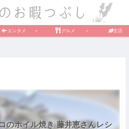
エンタメ
グルメ
生活
コのホイル焼き 藤井恵さんレシ