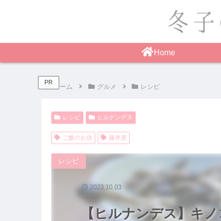
Home
PR
ホーム
グルメ
レシピ
レシピ
ヒルナンデス
ご飯のお供
藤井恵
レシピ
2023.10.03
【ヒルナンデス】キノ