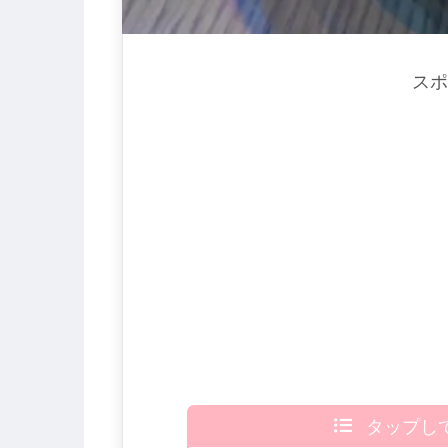
スポ
タップし