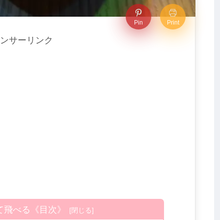
Pin
Print
ンサーリンク
て飛べる《目次》