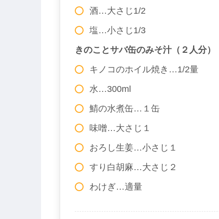
酒…大さじ1/
塩…小さじ1/3
きのことサバ缶のみそ汁（２人分）
キノコのホイル焼き…1/2量
水…300ml
鯖の水煮缶…１缶
味噌…大さじ１
おろし生姜…小さじ１
すり白胡麻…大さじ２
わけぎ…適量