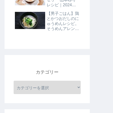
レシピ｜2024年8
月9日
【男子ごはん】鶏
とかつおだしのに
ゅうめんレシピ。
そうめんアレンジ
レシピ｜8月4日
カテゴリー