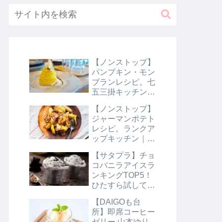
【ノンストップ】
パンプキン・モン
ブランレシピ。七
五三掛キッチン｜
10月31日
【ノンストップ】
ジャーマンポテト
レシピ。ランクア
ップキッチン｜10
月29日
【サタプラ】チョ
コバニラアイスラ
ンキングTOP5！
ひたすら試してラ
ンキング｜8月10
【DAIGOも台
日【サタデープラ
所】即席コーヒー
ス】
ゼリー 山本ゆり