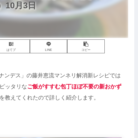
10月3日
はてブ
LINE
コピー
ヒルナンデス」の藤井恵流マンネリ解消新レシピでは
ピッタリな
ご飯がすすむ包丁ほぼ不要の新おかず
を教えてくれたので詳しく紹介します。