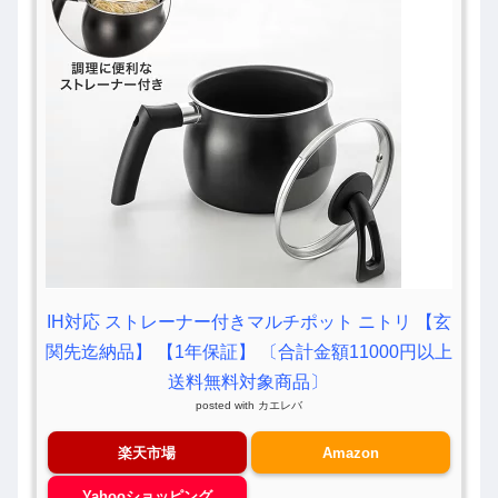
IH対応 ストレーナー付きマルチポット ニトリ 【玄
関先迄納品】 【1年保証】 〔合計金額11000円以上
送料無料対象商品〕
posted with
カエレバ
楽天市場
Amazon
Yahooショッピング