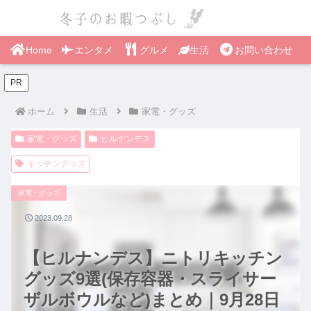
Home
エンタメ
グルメ
生活
お問い合わせ
PR
ホーム
生活
家電・グッズ
家電・グッズ
ヒルナンデス
キッチングッズ
家電・グッズ
2023.09.28
【ヒルナンデス】ニトリキッチン
グッズ9選(保存容器・スライサー
ザルボウルなど)まとめ｜9月28日