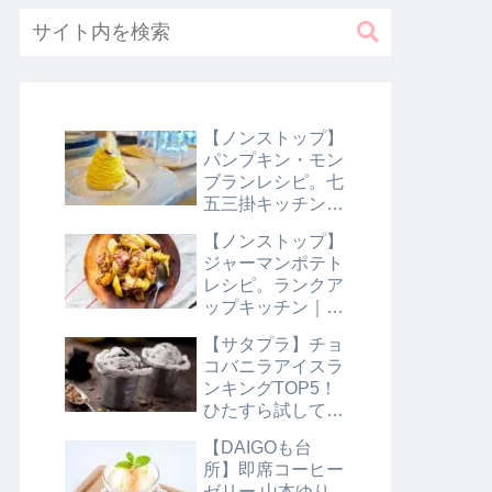
【ノンストップ】
パンプキン・モン
ブランレシピ。七
五三掛キッチン｜
10月31日
【ノンストップ】
ジャーマンポテト
レシピ。ランクア
ップキッチン｜10
月29日
【サタプラ】チョ
コバニラアイスラ
ンキングTOP5！
ひたすら試してラ
ンキング｜8月10
【DAIGOも台
日【サタデープラ
所】即席コーヒー
ス】
ゼリー 山本ゆり