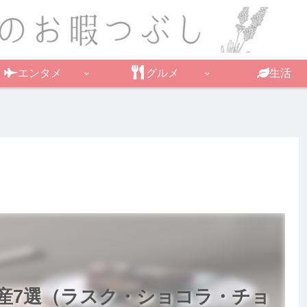
エンタメ
グルメ
生活
産7選（ラスク・ショコラ・チョ