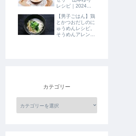
レシピ｜2024年8
月9日
【男子ごはん】鶏
とかつおだしのに
ゅうめんレシピ。
そうめんアレンジ
レシピ｜8月4日
カテゴリー