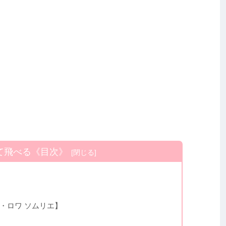
て飛べる《目次》
・ロワ ソムリエ】