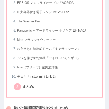
EPEIOS ノンフライオーブン「AO249A」
圧力容器付き電子レンジ IMGY-T172
The Washer Pro
Panasonic ヘアードライヤー ナノケア EH-NA0J
Mlte フラッシュウォーマー
お弁当あら熱冷却ドーム「すぐサマシーン」
シワを伸ばす乾燥機「アイロンいら〜ず３」
briiv（ブリーヴ）空気清浄機
チェキ「instax mini Link 2」
まとめ♪
秋の最新家電2022まとめ