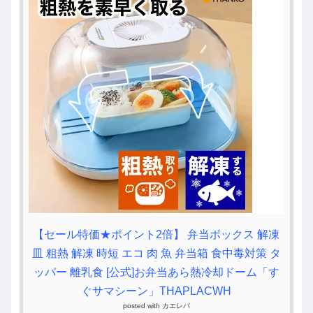
【セール特価★ポイント2倍】 弁当ボックス 解凍
皿 粗熱 解凍 時短 エコ 肉 魚 弁当箱 食中毒対策 タ
ッパー 離乳食 [公式]お弁当あら熱冷却ドーム「す
ぐサマシーン」THAPLACWH
posted with
カエレバ