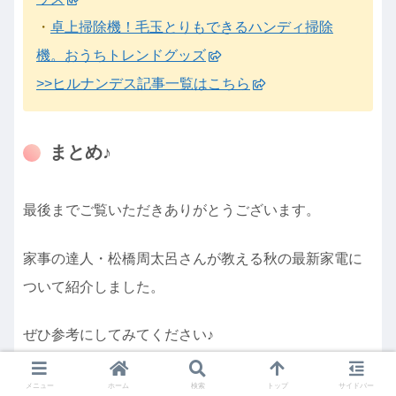
・
卓上掃除機！毛玉とりもできるハンディ掃除
機。おうちトレンドグッズ
>>ヒルナンデス記事一覧はこちら
まとめ♪
最後までご覧いただきありがとうございます。
家事の達人・松橋周太呂さんが教える秋の最新家電に
ついて紹介しました。
ぜひ参考にしてみてください♪
スポンサーリンク
メニュー
ホーム
検索
トップ
サイドバー