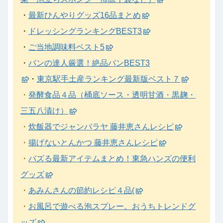
・
最新ひんやりグッズ16品まとめ
・
ドレッシングランキングBEST3
・
ご当地調味料ベスト5
・
パンの達人厳選！絶品パンBEST3
・
東京駅手土産ランキング最新版ベスト７
・
発酵食品４品（桶底ソース・透明甘酒・黒麹・
三五八漬け）
・
炊飯器でジャンバラヤ 藤井恵さんレシピ
・
揚げないとんかつ 藤井恵さんレシピ
・
バズる最新アイテムまとめ！東急ハンズの便利
グッズ
・
あみんさんの節約レシピ４品(
・
お風呂で遊べる泡スプレー。おうちトレンドグ
ッズ