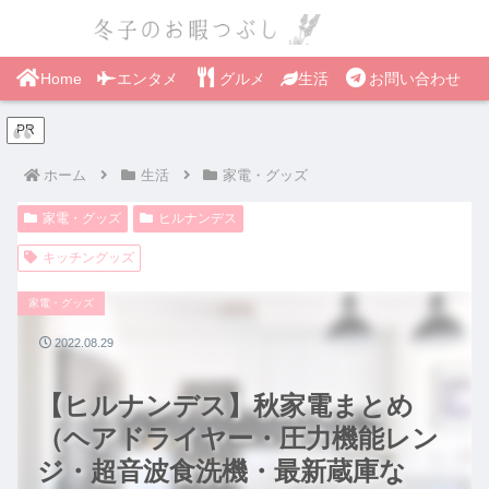
Home
エンタメ
グルメ
生活
お問い合わせ
PR
ホーム
生活
家電・グッズ
家電・グッズ
ヒルナンデス
キッチングッズ
家電・グッズ
2022.08.29
【ヒルナンデス】秋家電まとめ
（ヘアドライヤー・圧力機能レン
ジ・超音波食洗機・最新蔵庫な