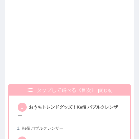
タップして飛べる《目次》
おうちトレンドグッズ！Kefii バブルクレンザ
ー
Kefii バブルクレンザー