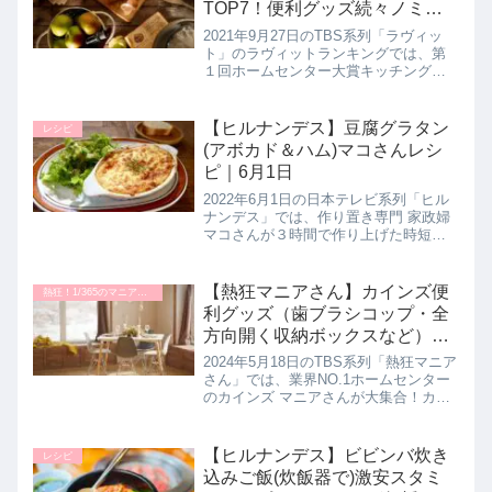
TOP7！便利グッズ続々ノミネ
ート！ラビットランキング｜9
2021年9月27日のTBS系列「ラヴィッ
月27日
ト」のラヴィットランキングでは、第
１回ホームセンター大賞キッチングッ
ズ編として、ホームセンター(カインズ
ホーム・ビバホーム・コメリ)で話題の
便利キッチングッズを紹介！プロが厳
【ヒルナンデス】豆腐グラタン
レシピ
選して大賞を決定していた...
(アボカド＆ハム)マコさんレシ
ピ｜6月1日
2022年6月1日の日本テレビ系列「ヒル
ナンデス」では、作り置き専門 家政婦
マコさんが３時間で作り上げた時短レ
シピの中より【アボカド豆腐グラタン
＆ハム豆腐グラタン】の作り方を教え
てくれたので詳しく紹介します。>>ヒ
【熱狂マニアさん】カインズ便
熱狂！1/365のマニアさん
ルナンデス記事一覧はこちら...
利グッズ（歯ブラシコップ・全
方向開く収納ボックスなど）5
月18日
2024年5月18日のTBS系列「熱狂マニア
さん」では、業界NO.1ホームセンター
のカインズ マニアさんが大集合！カイ
ンズマニアの澤夫婦さんがオススメの
次世代便利グッズを教えてくれたので
詳しく紹介します。>>熱狂！1/365のマ
【ヒルナンデス】ビビンバ炊き
レシピ
ニアさん記事...
込みご飯(炊飯器で)激安スタミ