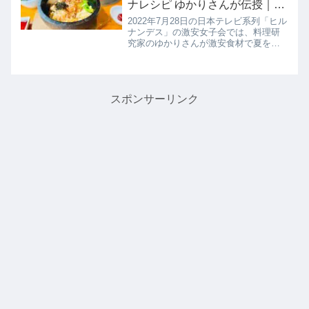
ナレシピ ゆかりさんが伝授｜
2022年7月28日
2022年7月28日の日本テレビ系列「ヒル
ナンデス」の激安女子会では、料理研
究家のゆかりさんが激安食材で夏を乗
り切るスタミナ料理として激安スーパ
ーの肉の金井さんでお買い物した国産
牛の切り落としを使用した【お手軽ビ
ビンバ炊き込みご飯】の作り方...
スポンサーリンク