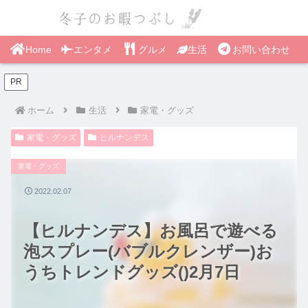
Home
エンタメ
グルメ
生活
お問い合わせ
PR
ホーム
生活
家電・グッズ
家電・グッズ
ヒルナンデス
家電・グッズ
2022.02.07
【ヒルナンデス】お風呂で遊べる
泡スプレー(バブルクレンザー)お
うちトレンドグッズ()2月7日