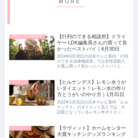
【行列のできる相談所】ドライ
行列のできる法律相談所
ヤー LDK編集長さんの買って良
かったベストバイ｜6月30日
2024年6月30日の日本テレビ系列「行列
のできる法律相談所」では女性芸能人
が選ぶ買って良かったベストバイとし
て、有名人のみなさんが買って良かっ
たというものを紹介！その中より、
LDK編集長の高橋さんが買って良かっ
【ヒルナンデス】レモン水うが
ダイエット
たというコスパ最強のドライヤ...
いダイエット！レモン水の作り
方とうがいのやり方｜1月31日
2022年1月31日の日本テレビ系列「ヒル
ナンデス」のダイエット芸人では、今
話題となっているレモン水ダイエット
とかかと上げ下げダイエットを女芸人
のさきぽんさんがお試し！話題のダイ
エットのやり方とレモン水の作り方、
【ラヴィット】ホームセンター
ラヴィット！
さきぽんさんの５週間後の結果...
大賞キッチングッズランキング