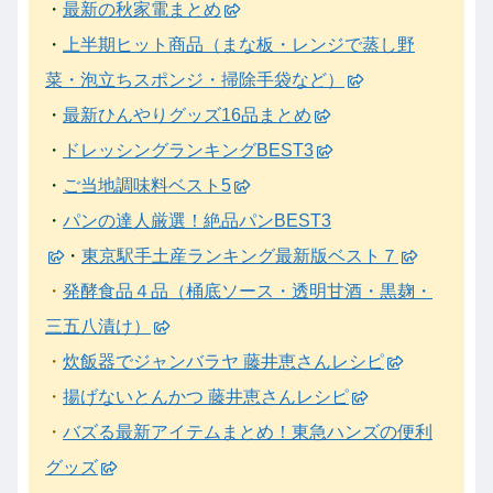
・
最新の秋家電まとめ
・
上半期ヒット商品（まな板・レンジで蒸し野
菜・泡立ちスポンジ・掃除手袋など）
・
最新ひんやりグッズ16品まとめ
・
ドレッシングランキングBEST3
・
ご当地調味料ベスト5
・
パンの達人厳選！絶品パンBEST3
・
東京駅手土産ランキング最新版ベスト７
・
発酵食品４品（桶底ソース・透明甘酒・黒麹・
三五八漬け）
・
炊飯器でジャンバラヤ 藤井恵さんレシピ
・
揚げないとんかつ 藤井恵さんレシピ
・
バズる最新アイテムまとめ！東急ハンズの便利
グッズ