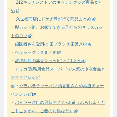
・
212キッチンストアのキッチングッズ商品まと
め
・
久世福商店にドケチ隊が行く商品まとめ
・
髪カット術。お家でできる子どものキッズカッ
トのコツ
・
歯医者さん愛用の 歯ブラシ＆歯磨き粉
・
ヘルシーグッズまとめ
・
富澤商店の本音ショッピングまとめ
・
アミカ(業務用食品スーパー)で人気の冷凍食品と
アイデアレシピ
・
パラパラチャーハン 清香園さんの高速チャー
ハンレシピ
・
バイヤー注目の最新アイテム8選（おろし金・も
こもこタオル・ご飯のお供など）