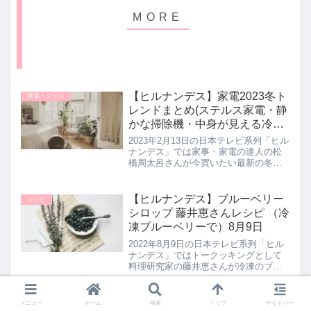
【ヒルナンデス】家電2023冬ト
家電・グッズ
レンドまとめ(ステルス家電・静
かな掃除機・中身が見える冷蔵
庫・IH付き炊飯器など最新家電
2023年2月13日の日本テレビ系列「ヒル
続々)2023年2月13日
ナンデス」では家事・家電の達人の松
橋周太呂さんが今買いたい最新の冬家
電を教えてくれたので詳しく紹介しま
す。話題の家電に見えない家具と一体
化したステルス家電から最新の便利機
【ヒルナンデス】ブルーベリー
レシピ
能がついた家電まで！家事の苦...
シロップ 藤井恵さんレシピ （冷
凍ブルーベリーで）8月9日
2022年8月9日の日本テレビ系列「ヒル
ナンデス」ではトークッキングとして
料理研究家の藤井恵さんが冷凍のブル
ーベリーを使用した【ブルーベリーシ
ロップ】の作り方を教えてくれたので
詳しく紹介します。>>ヒルナンデス記
【ヒルナンデス】ツナキーマカ
レシピ
メニュー
ホーム
検索
トップ
サイドバー
事一覧はこちら▼同日に紹介さ...