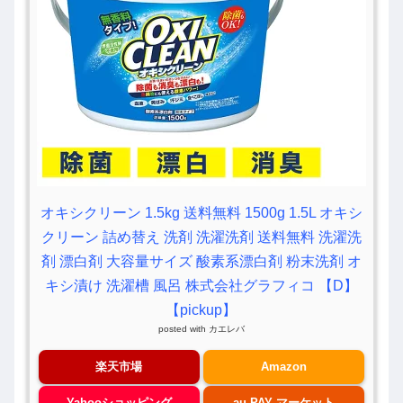
オキシクリーン 1.5kg 送料無料 1500g 1.5L オキシ
クリーン 詰め替え 洗剤 洗濯洗剤 送料無料 洗濯洗
剤 漂白剤 大容量サイズ 酸素系漂白剤 粉末洗剤 オ
キシ漬け 洗濯槽 風呂 株式会社グラフィコ 【D】
【pickup】
posted with
カエレバ
楽天市場
Amazon
Yahooショッピング
au PAY マーケット