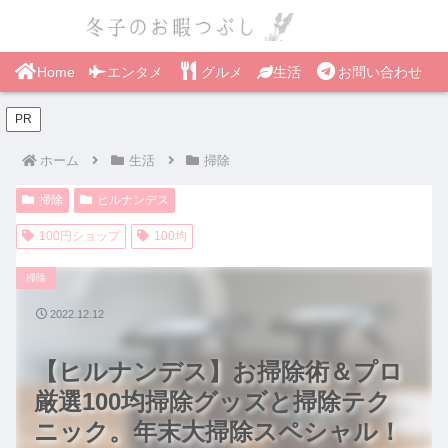
Home
エンタメ
グルメ
生活
お問い合わせ
PR
ホーム
生活
掃除
掃除
ヒルナンデス
100円ショップ
100均
掃除
2022.12.12
【ヒルナンデス】お掃除術＆プロ
厳選100均掃除グッズと掃除テク
ニック。年末大掃除スペシャル！