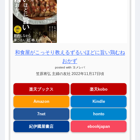
和食屋がこっそり教えるずるいほどに旨い鶏むね
おかず
posted with
ヨメレバ
笠原将弘 主婦の友社 2022年11月17日頃
楽天ブックス
楽天kobo
Amazon
Kindle
7net
honto
紀伊國屋書店
ebookjapan