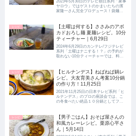
2023年5月30日のテレビ朝日系列「家事
ンの作り方)5月30日
ヤロウ」ではゲストのかまいたちの濱
家隆一さん完全プロデュース！袋麺の
アレンジレシピ３品をやる価値がある
か、ないかを作り方とともにガチンコ
判定していたので詳しく紹介します。
【土曜は何する】ささみのアボ
レシピ
>>家事ヤロウ記事一覧はこち...
カドおろし麺 夏麺レシピ。10分
ティーチャー｜6月29日
2024年6月29日のカンテレ/フジテレビ
系列「土曜はナニする！？」の予約が
取れない10分ティーチャーでは、料理
研究家の市瀬悦子先生が、基本の調味
料で５分で作れる夏麺レシピとして
【ささみのアボカドおろし麺】の作り
【ヒルナンデス】ねばねば鍋レ
レシピ
方を教えてくれたので詳しく紹...
シピ。大友育美さん考案10分鍋
の作り方！11月25日
2021年11月25日の日本テレビ系列「ヒ
ルナンデス」のプロの座談会では、こ
の冬食べたい絶品１０分鍋としてフー
ドコーディネーターの大友育美さんが
【ねばねば鍋】の作り方を教えてくれ
たので詳しく紹介します。>>ヒルナン
【男子ごはん】おそば屋さんの
レシピ
デス記事一覧はこちら【ねば...
和風カレーレシピ。栗原心平さ
ん｜5月14日