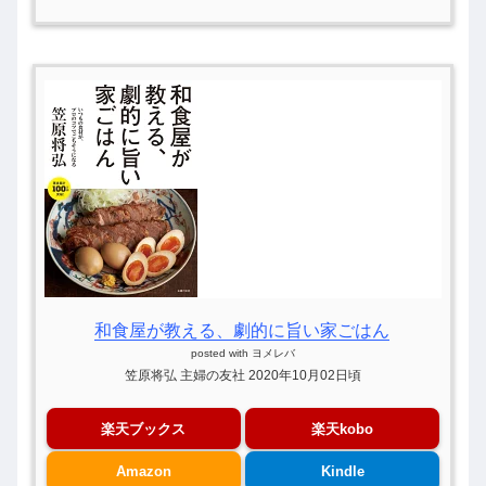
和食屋が教える、劇的に旨い家ごはん
posted with
ヨメレバ
笠原将弘 主婦の友社 2020年10月02日頃
楽天ブックス
楽天kobo
Amazon
Kindle