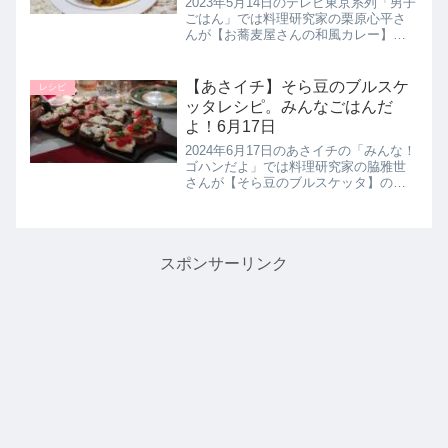
2023年5月14日のテレビ東京系列「男子
ごはん」では料理研究家の栗原心平さ
んが【お蕎麦屋さんの和風カレー】の
作り方を教えてくれたので詳しく紹介
します。>>男子ごはん記事一覧はこち
ら▼男子ごはんレシピはこちらもオス
【あさイチ】そら豆のブルスケ
レシピ
スメ・(万能薬味だれ)にん...
ッタレシピ。みんなごはんだ
よ！6月17日
2024年6月17日のあさイチの「みんな！
ゴハンだよ」では料理研究家の脇雅世
さんが【そら豆のブルスケッタ】の作
り方を教えてくれたので詳しく紹介し
ます。初夏を代表するソラマメを使
用。潰してパンの上にのせたチーズ風
味の手軽に食べられる一品です。...
スポンサーリンク