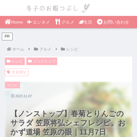
Home
エンタメ
グルメ
生活
お問い合わせ
PR
ホーム
グルメ
レシピ
レシピ
ノンストップ
笠原将弘
レシピ
2023.11.07
【ノンストップ】春菊とりんごの
サラダ 笠原将弘シェフレシピ。お
かず道場 笠原の眼｜11月7日