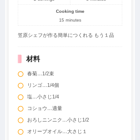
Cooking time
15
minutes
笠原シェフが作る簡単につくれる もう１品
材料
春菊…1/2束
リンゴ…1/4個
塩…小さじ1/4
コショウ…適量
おろしニンニク…小さじ1/2
オリーブオイル…大さじ１