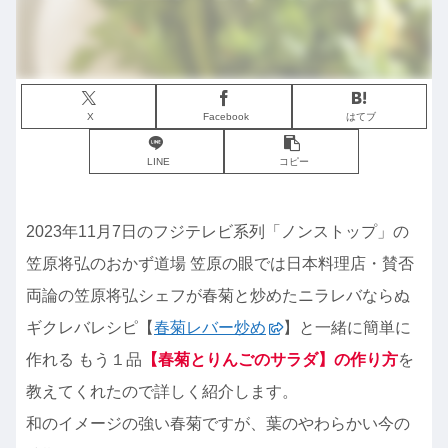
X
Facebook
はてブ
LINE
コピー
2023年11月7日のフジテレビ系列「ノンストップ」の
笠原将弘のおかず道場 笠原の眼では日本料理店・賛否
両論の笠原将弘シェフが春菊と炒めたニラレバならぬ
ギクレバレシピ【
春菊レバー炒め
】と一緒に簡単に
作れる もう１品
【春菊とりんごのサラダ】の作り方
を
教えてくれたので詳しく紹介します。
和のイメージの強い春菊ですが、葉のやわらかい今の