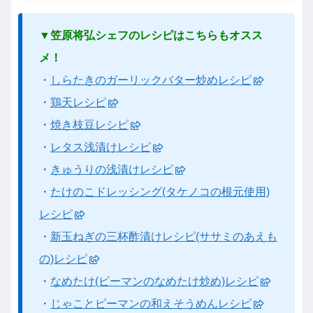
▼笠原将弘シェフのレシピはこちらもオスス
メ！
・
しらたきのガーリックバター炒めレシピ
・
鶏天レシピ
・
焼き枝豆レシピ
・
レタス浅漬けレシピ
・
きゅうりの浅漬けレシピ
・
たけのこドレッシング(タケノコの根元使用)
レシピ
・
新玉ねぎの三杯酢漬けレシピ(ササミのあえも
の)レシピ
・
なめたけ(ピーマンのなめたけ炒め)レシピ
・
じゃことピーマンの和えそうめんレシピ