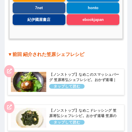
7net
honto
紀伊國屋書店
ebookjapan
▼前回 紹介された笠原シェフレシピ
【ノンストップ】なめこのスマッシュバー
グ 笠原将弘シェフレシピ。おかず道場｜
10月31日
【ノンストップ】なめこドレッシング 笠
原将弘シェフレシピ。おかず道場 笠原の
眼｜10月31日