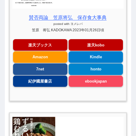
賛否両論 笠原将弘 保存食大事典
posted with
ヨメレバ
笠原 将弘 KADOKAWA 2023年01月26日頃
楽天ブックス
楽天kobo
Amazon
Kindle
7net
honto
紀伊國屋書店
ebookjapan