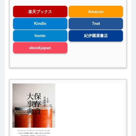
楽天ブックス
Amazon
Kindle
7net
honto
紀伊國屋書店
ebookjapan