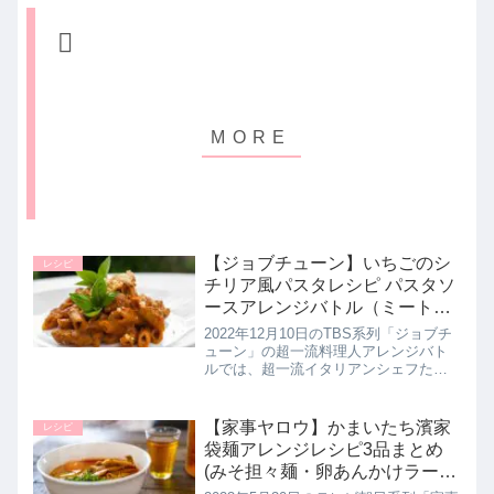
【ジョブチューン】いちごのシ
レシピ
チリア風パスタレシピ パスタソ
ースアレンジバトル（ミートソ
ース編）12月10日
2022年12月10日のTBS系列「ジョブチ
ューン」の超一流料理人アレンジバト
ルでは、超一流イタリアンシェフたち
がマ・マーのトマトの果肉たっぷりの
ミートソースといちごを使った簡単ア
レンジレシピを考案！こちらでは恵比
【家事ヤロウ】かまいたち濱家
レシピ
寿で3ヶ月待ちの超人気イタ...
袋麺アレンジレシピ3品まとめ
(みそ担々麺・卵あんかけラーメ
ン・やみつきキャベツ塩ラーメ