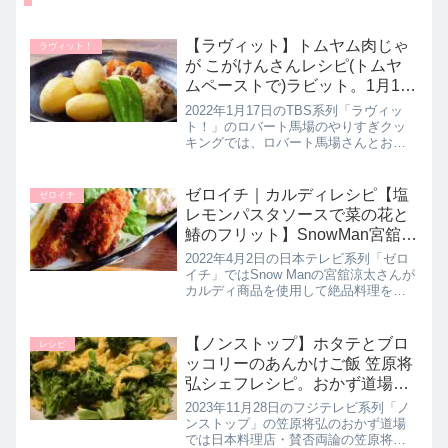
【ラヴィット】トムヤム肉じゃ
ラヴィット！
が こがけんさんレシピ(トムヤ
ムペーストで)ラビット。1月17
日
2022年1月17日のTBS系列「ラヴィッ
ト！」のロバート馬場のやりすぎクッ
キングでは、ロバート馬場さんとおい
でやすこがのこがけんさんが、タイ食
材専門店「タイスーパー」さんを訪れ
て購入した食材「トムヤムペースト」
ゼロイチ｜カルディレシピ【塩
ゼロイチ
で【トムヤム肉じゃが】を作り...
レモンパスタソースで菜の花と
鰆のフリット】SnowMan宮舘涼
太即興料理｜4月2日
2022年4月2日の日本テレビ系列「ゼロ
イチ」ではSnow Manの宮舘涼太さんが
カルディ商品を使用して絶品料理を即
興でクッキング！舘様が「塩レモンパ
スタソース」を使用した【菜の花と鰆
のフリット】の作り方を教えてくれた
【ノンストップ】ホタテとブロ
レシピ
ので詳しく紹介します。...
ッコリーのあんかけご飯 笠原将
弘シェフレシピ。おかず道場｜
11月28日
2023年11月28日のフジテレビ系列「ノ
ンストップ」の笠原将弘のおかず道場
では日本料理店・賛否両論の笠原将弘