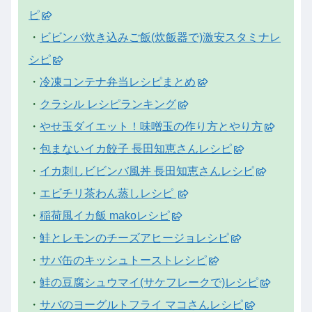
ピ
・
ビビンバ炊き込みご飯(炊飯器で)激安スタミナレ
シピ
・
冷凍コンテナ弁当レシピまとめ
・
クラシル レシピランキング
・
やせ玉ダイエット！味噌玉の作り方とやり方
・
包まないイカ餃子 長田知恵さんレシピ
・
イカ刺しビビンバ風丼 長田知恵さんレシピ
・
エビチリ茶わん蒸しレシピ
・
稲荷風イカ飯 makoレシピ
・
鮭とレモンのチーズアヒージョレシピ
・
サバ缶のキッシュトーストレシピ
・
鮭の豆腐シュウマイ(サケフレークで)レシピ
・
サバのヨーグルトフライ マコさんレシピ