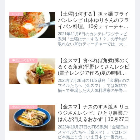
シェフが【ホタテとブロッコリーのあ
んかけご飯】の作り方を教えてくれた
ので詳しく紹介します。プリプリのホ
【土曜は何する】担々麺 フライ
レシピ
タテとホクホクのブロッコリー...
パンレシピ 山本ゆりさんのフラ
イパン料理。10分ティーチャー
｜11月6日
2021年11月6日のカンテレ/フジテレビ
系列「土曜はナニする！？」の予約が
取れない10分ティーチャーでは、大人
気料理研究家の山本ゆりさんが10分以
内でできる簡単フライパン料理として
【担々麺】の作り方を教えてくれたの
【金スマ】食べれば角煮(豚のく
中居正広の金スマ
で詳しく紹介します。>>...
るくる角煮)平野レミさんレシピ
(電子レンジで作る)夏の時間節
約に！7月28日
2023年7月28日のTBS系列「金曜日のス
マイルたちへ（金スマ）」では嫁姑で
揃って登場した大人気料理家の平野レ
ミさんと和田明日香さんが夏の時短レ
シピ【食べれば角煮(豚のくるくる角
煮)】の作り方を教えてくれたので詳し
【金スマ】ナスのすき焼き リュ
中居正広の金スマ
く紹介します。平野レミさ...
ウジさんレシピ。ひとり農業ご
はんが消えるおかず｜10月27日
2023年10月27日のTBS系列「金曜日の
スマイルたちへ（金スマ）」ではレシ
ピ本売上１位！いま日本で一番売れて