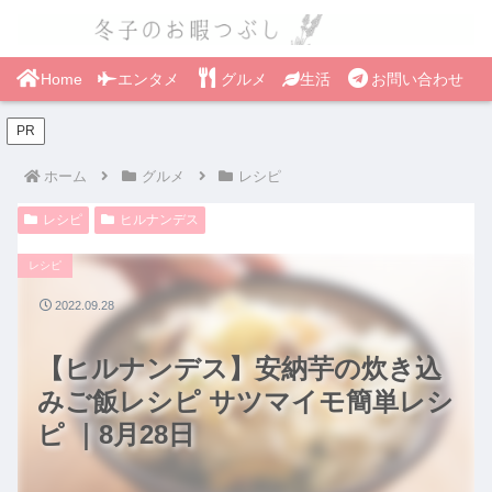
Home
エンタメ
グルメ
生活
お問い合わせ
PR
ホーム
グルメ
レシピ
レシピ
ヒルナンデス
レシピ
2022.09.28
【ヒルナンデス】安納芋の炊き込
みご飯レシピ サツマイモ簡単レシ
ピ ｜8月28日