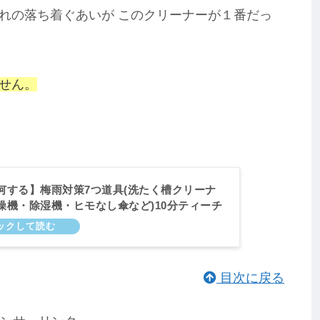
れの落ち着ぐあいが このクリーナーが１番だっ
せん。
何する】梅雨対策7つ道具(洗たく槽クリーナ
燥機・除湿機・ヒモなし傘など)10分ティーチ
3日
目次に戻る