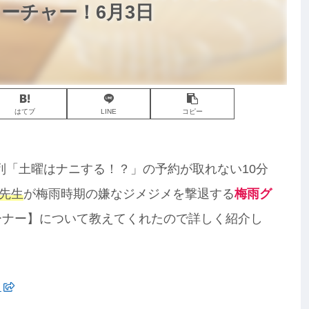
ィーチャー！6月3日
はてブ
LINE
コピー
系列「土曜はナニする！？」の予約が取れない10分
先生
が梅雨時期の嫌なジメジメを撃退する
梅雨グ
ーナー】について教えてくれたので詳しく紹介し
ら