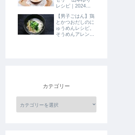
レシピ｜2024年8
月9日
【男子ごはん】鶏
とかつおだしのに
ゅうめんレシピ。
そうめんアレンジ
レシピ｜8月4日
カテゴリー