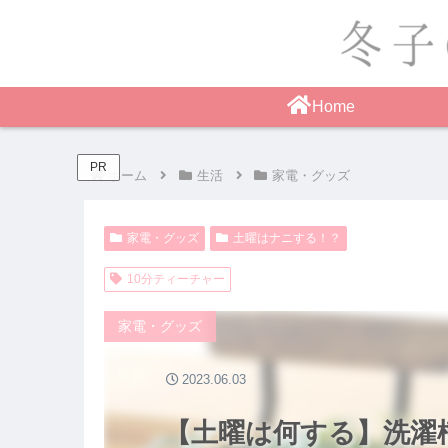
Home
PR
ホーム
生活
家電・グッズ
家電・グッズ
土曜はナニする！？
10分ティーチャー
家電・グッズ
2023.06.03
【土曜は何する】洗濯