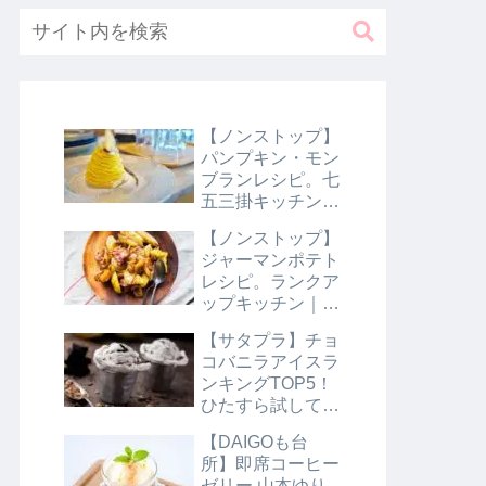
【ノンストップ】
パンプキン・モン
ブランレシピ。七
五三掛キッチン｜
10月31日
【ノンストップ】
ジャーマンポテト
レシピ。ランクア
ップキッチン｜10
月29日
【サタプラ】チョ
コバニラアイスラ
ンキングTOP5！
ひたすら試してラ
ンキング｜8月10
【DAIGOも台
日【サタデープラ
所】即席コーヒー
ス】
ゼリー 山本ゆり