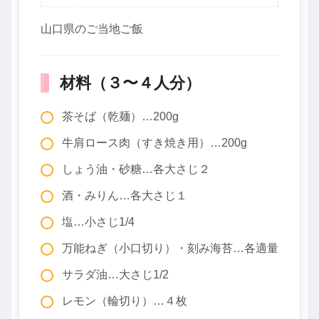
山口県のご当地ご飯
材料（３〜４人分）
茶そば（乾麺）…200g
牛肩ロース肉（すき焼き用）…200g
しょう油・砂糖…各大さじ２
酒・みりん…各大さじ１
塩…小さじ1/4
万能ねぎ（小口切り）・刻み海苔…各適量
サラダ油…大さじ1/2
レモン（輪切り）…４枚