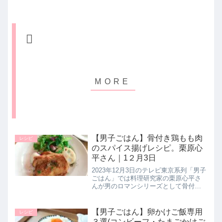
【男子ごはん】骨付き鶏もも肉
レシピ
のスパイス揚げレシピ。栗原心
平さん｜1２月3日
2023年12月3日のテレビ東京系列「男子
ごはん」では料理研究家の栗原心平さ
んが男のロマンシリーズとして骨付き
鶏もも肉をテーマに【骨付き鶏もも肉
のスパイス揚げ】の作り方を教えてく
れたので詳しく紹介します。>>男子ご
【男子ごはん】卵かけご飯専用
レシピ
はん記事一覧はこちら▼男子...
３選(コンビーフ・たまごかけご