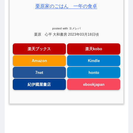
栗原家のごはん 一年の食卓
posted with
ヨメレバ
栗原 心平 大和書房 2023年03月18日頃
楽天ブックス
楽天kobo
Amazon
Kindle
7net
honto
紀伊國屋書店
ebookjapan