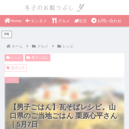
Home
エンタメ
グルメ
生活
お問い合わせ
PR
ホーム
グルメ
レシピ
レシピ
男子ごはん
栗原心平
レシピ
2023.05.07
【男子ごはん】瓦そばレシピ。山
口県のご当地ごはん 栗原心平さん
｜5月7日