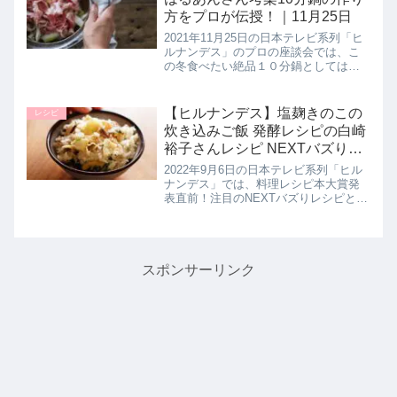
方をプロが伝授！｜11月25日
2021年11月25日の日本テレビ系列「ヒ
ルナンデス」のプロの座談会では、こ
の冬食べたい絶品１０分鍋としてはる
あんさんが【キャベツ鍋】の作り方を
教えてくれたので詳しく紹介します。
>>ヒルナンデス記事一覧はこちら【キ
【ヒルナンデス】塩麹きのこの
レシピ
ャベツ鍋】10分鍋レシピ材...
炊き込みご飯 発酵レシピの白崎
裕子さんレシピ NEXTバズりレ
シピ｜9月6日
2022年9月6日の日本テレビ系列「ヒル
ナンデス」では、料理レシピ本大賞発
表直前！注目のNEXTバズりレシピとし
て発酵レシピの白崎裕子さんが【塩麹
きのこの炊き込みご飯】の作り方を教
えてくれたので詳しく紹介します。>>
ヒルナンデス記事一覧はこ...
スポンサーリンク