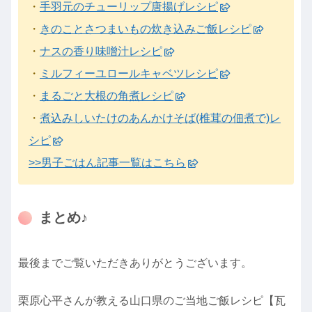
・
手羽元のチューリップ唐揚げレシピ
・
きのことさつまいもの炊き込みご飯レシピ
・
ナスの香り味噌汁レシピ
・
ミルフィーユロールキャベツレシピ
・
まるごと大根の角煮レシピ
・
煮込みしいたけのあんかけそば(椎茸の佃煮で)レ
シピ
>>男子ごはん記事一覧はこちら
まとめ♪
最後までご覧いただきありがとうございます。
栗原心平さんが教える山口県のご当地ご飯レシピ【瓦