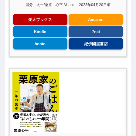
国分 太一/栗原 心平 M．co． 2023年04月20日頃
楽天ブックス
Amazon
Kindle
7net
honto
紀伊國屋書店