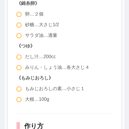
《錦糸卵》
卵…２個
砂糖…大さじ1/2
サラダ油…適量
《つゆ》
だし汁…200cc
みりん・しょう油…各大さじ４
《もみじおろし》
もみじおろしの素…小さじ１
大根…100g
作り方