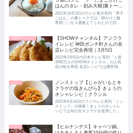
はんのタレ・刻み大根)裏トー
ク！10月3日
2021年10月3日のテレビ東京系列「男子
ごはん」の裏トークでは、卵かけご飯
専用〇〇を３選教えてくれたので詳し
く紹介します。>>男子ごはん記事一覧
はこちら裏トーク：卵かけご飯専用〇
〇３選TKG専用魔法のきざみ大根 View
【SHOWチャンネル】アジフラ
SHOWチャンネル
this pos...
イレシピ 神田ポンチ軒さんの名
店レシピ完全再現｜3月5日
2022年3月5日の日本テレビ系列「１億
3000万人のSHOWチャンネル」の人気
店の味を再現 名店レシピでは櫻井翔さ
んと笑点新メンバーの桂宮治さんがグ
ルメの激戦区である神田にお店をかま
える揚げ物の名店・ポンチ軒さんの絶
ノンストップ【じゃがいもとキ
レシピ
品【あじフライ】の作り...
クラゲの塩きんぴら】きょうの
オシャレシピ｜クラシル
2021年6月16日のフジテレビ系列「ノン
ストップ」の検索！きょうのオシャレ
シピでは旬の生キクラゲを使用したク
ラシルで検索上位にランクインしてい
る【ジャガイモとキクラゲの塩きんぴ
ら】の作り方を教えてくれたのでくわ
【ヒルナンデス】キャベツ鍋。
レシピ
しく紹介します。>>ノンスト...
はるあんさん考案10分鍋の作り