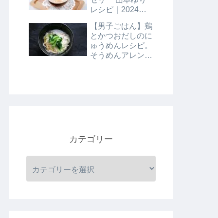
レシピ｜2024年8
月9日
【男子ごはん】鶏
とかつおだしのに
ゅうめんレシピ。
そうめんアレンジ
レシピ｜8月4日
カテゴリー