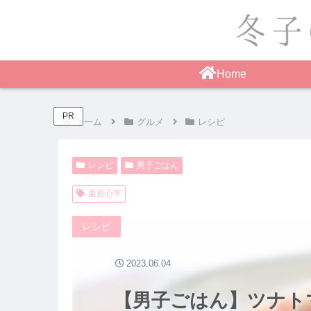
Home
PR
ホーム
グルメ
レシピ
レシピ
男子ごはん
栗原心平
レシピ
2023.06.04
【男子ごはん】ツナト