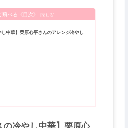
て飛べる《目次》
やし中華】栗原心平さんのアレンジ冷やし
スの冷やし中華】栗原心