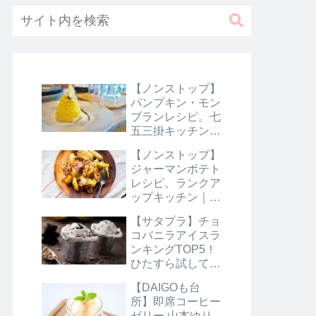
【ノンストップ】
パンプキン・モン
ブランレシピ。七
五三掛キッチン｜
10月31日
【ノンストップ】
ジャーマンポテト
レシピ。ランクア
ップキッチン｜10
月29日
【サタプラ】チョ
コバニラアイスラ
ンキングTOP5！
ひたすら試してラ
ンキング｜8月10
【DAIGOも台
日【サタデープラ
所】即席コーヒー
ス】
ゼリー 山本ゆり