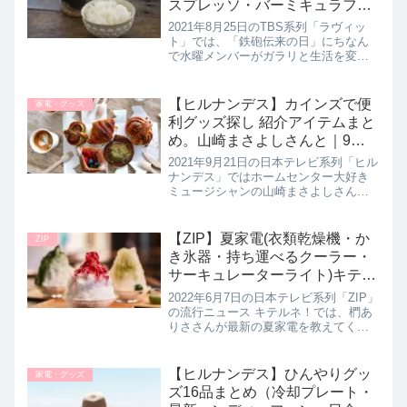
スプレッソ・バーミキュラフラ
イパンなど水曜日メンバーのお
2021年8月25日のTBS系列「ラヴィッ
気に入りを紹介。ラビット｜8
ト」では、「鉄砲伝来の日」にちなん
で水曜メンバーがガラリと生活を変え
月25日
たアイテムを教えてくれたので詳しく
紹介します。>>ラヴィット記事一覧は
こちら水曜日メンバーオススメ！生活
【ヒルナンデス】カインズで便
家電・グッズ
をガラリと変えたアイテム柚...
利グッズ探し 紹介アイテムまと
め。山崎まさよしさんと｜9月
21日
2021年9月21日の日本テレビ系列「ヒル
ナンデス」ではホームセンター大好き
ミュージシャンの山崎まさよしさんと
ともにカインズで人気の便利アイテム
を探していたので詳しく紹介します。
家事がラクになる時短アイデアグッズ
【ZIP】夏家電(衣類乾燥機・か
ZIP
が続々登場しています。>>ヒ...
き氷器・持ち運べるクーラー・
サーキュレーターライト)キテル
ネ｜6月7日
2022年6月7日の日本テレビ系列「ZIP」
の流行ニュース キテルネ！では、椚あ
りささんが最新の夏家電を教えてくれ
たので詳しく紹介します。ジメジメす
る梅雨から夏本番まで使える便利家電
が盛りだくさんです。>>ZIP記事一覧は
【ヒルナンデス】ひんやりグッ
家電・グッズ
こちら最新の夏家電...
ズ16品まとめ（冷却プレート・