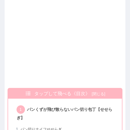
タップして飛べる《目次》
パンくずが飛び散らないパン切り包丁【せせら
ぎ】
パン切りナイフせせらぎ