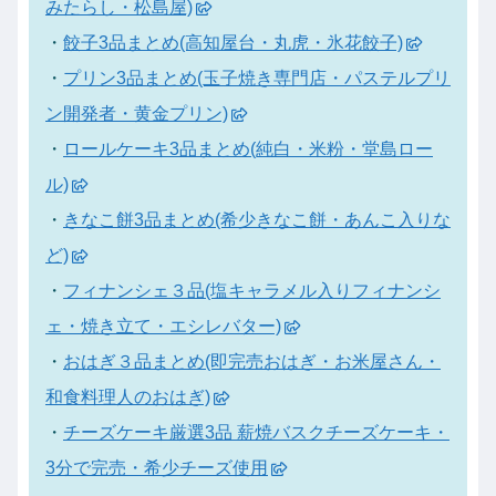
みたらし・松島屋)
・
餃子3品まとめ(高知屋台・丸虎・氷花餃子)
・
プリン3品まとめ(玉子焼き専門店・パステルプリ
ン開発者・黄金プリン)
・
ロールケーキ3品まとめ(純白・米粉・堂島ロー
ル)
・
きなこ餅3品まとめ(希少きなこ餅・あんこ入りな
ど)
・
フィナンシェ３品(塩キャラメル入りフィナンシ
ェ・焼き立て・エシレバター)
・
おはぎ３品まとめ(即完売おはぎ・お米屋さん・
和食料理人のおはぎ)
・
チーズケーキ厳選3品 薪焼バスクチーズケーキ・
3分で完売・希少チーズ使用