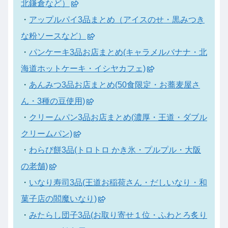
北鎌倉など）
・
アップルパイ3品まとめ（アイスのせ・黒みつき
な粉ソースなど）
・
パンケーキ3品お店まとめ(キャラメルバナナ・北
海道ホットケーキ・イシヤカフェ)
・
あんみつ3品お店まとめ(50食限定・お蕎麦屋さ
ん・3種の豆使用)
・
クリームパン3品お店まとめ(濃厚・王道・ダブル
クリームパン)
・
わらび餅3品(トロトロ かき氷・プルプル・大阪
の老舗)
・
いなり寿司3品(王道お稲荷さん・だしいなり・和
菓子店の閻魔いなり)
・
みたらし団子3品(お取り寄せ１位・ふわとろ炙り