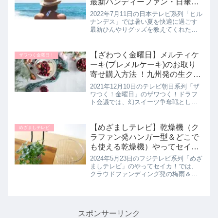
最新ハンディーファン・日傘な
ど）7月11日
2022年7月11日の日本テレビ系列「ヒル
ナンデス」では暑い夏を快適に過ごす
最新ひんやりグッズを教えてくれたの
で詳しく紹介します。最新のハンディ
ーファンや扇風機付きの日傘など猛暑
を和らげてくれる便利な涼感グッズが
【ざわつく金曜日】メルティケ
ザワつく金曜日！
続々と登場しました。>>ヒル...
ーキ(プレメルケーキ)のお取り
寄せ購入方法 ！九州発の生クリ
ームケーキ｜12月10日
2021年12月10日のテレビ朝日系列「ザ
ワつく！金曜日」のザワつく！ドラフ
ト会議では、幻スイーツ争奪戦として
即完売してしまう極上スイーツとして
話題のメルティケーキについて教えて
くれたので詳しく紹介します。>>ザワ
【めざましテレビ】乾燥機（ク
めざましテレビ
つく！金曜日記事一覧はこち...
ラファン発ハンガー型＆どこで
も使える乾燥機）やってセイカ
｜5月23日
2024年5月23日のフジテレビ系列「めざ
ましテレビ」のやってセイカ！では、
クラウドファンディング発の梅雨＆暑
さ対策グッズを井上清華キャスターが
リポート！井上キャスターが調査した
便利な乾燥機について詳しく紹介しま
す。>>めざましテレビ記事一...
スポンサーリンク