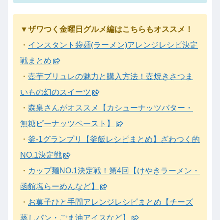
▼ザワつく金曜日グルメ編はこちらもオススメ！
・
インスタント袋麺(ラーメン)アレンジレシピ決定
戦まとめ
・
壺芋ブリュレの魅力と購入方法！壺焼きさつま
いもの幻のスイーツ
・
森泉さんがオススメ【カシューナッツバター・
無糖ピーナッツペースト】
・
釜-1グランプリ【釜飯レシピまとめ】ざわつく的
NO.1決定戦
・
カップ麺NO.1決定戦！第4回【けやきラーメン・
函館塩らーめんなど】
・
お菓子ひと手間アレンジレシピまとめ【チーズ
蒸しパン・ごま油アイスなど】