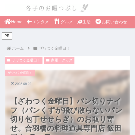
Home
エンタメ
グルメ
生活
お問い合わせ
PR
ホーム
ザワつく金曜日！
ザワつく金曜日！
家電・グッズ
ザワつく金曜日！
2023.09.22
【ざわつく金曜日】パン切りナイ
フ（パンくずが飛び散らないパン
切り包丁せせらぎ）のお取り寄
せ。合羽橋の料理道具専門店 飯田