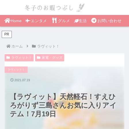
Home
エンタメ
グルメ
生活
お問い合わせ
PR
ホーム
ラヴィット！
ラヴィット！
家電・グッズ
ラヴィット！
2021.07.19
【ラヴィット】天然軽石！すえひ
ろがりず三島さんお気に入りアイ
テム！7月19日