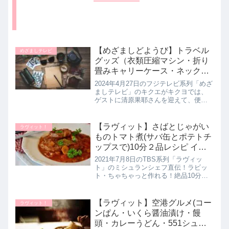
【めざましどようび】トラベル
めざましテレビ
グッズ（衣類圧縮マシン・折り
畳みキャリーケース・ネックピ
ロー・フットレスト 便利な旅行
2024年4月27日のフジテレビ系列「めざ
グッズ）キクエがキクヨ 清原果
ましテレビ」のキクエがキクヨでは、
ゲストに清原果耶さんを迎えて、便利
耶さんと。めざましテレビ｜4
なトラベルグッズをチェックしていた
月27日
ので、お取り寄せとともに詳しく紹介
します。世界最薄クラスという折り畳
【ラヴィット】さばとじゃがい
ラヴィット！
めるキャリーケースや衣類など...
ものトマト煮(サバ缶とポテトチ
ップスで)10分２品レシピ イタ
リアン編｜ラビット！7月8日
2021年7月8日のTBS系列「ラヴィッ
ト」のミシュランシェフ直伝！ラビッ
ト・ちゃちゃっと作れる！絶品10分２
品レシピはイタリアン編でした。10分
で2品作れる簡単レシピとしてミシュラ
ンシェフが【さばとジャガイモのトマ
【ラヴィット】空港グルメ(コー
ラヴィット！
ト煮】の作り方を教えてく...
ンぱん・いくら醤油漬け・饅
頭・カレーうどん・551シュウ