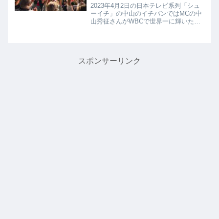
イチバン｜4月2日
2023年4月2日の日本テレビ系列「シュ
ーイチ」の中山のイチバンではMCの中
山秀征さんがWBCで世界一に輝いた侍
ジャパンの村上宗隆選手をはじめ、多
くのプロ野球選手を支えてきたという
腰痛対策ベルト「コアエナジー」の人
気の秘密を教えてくれたので...
スポンサーリンク