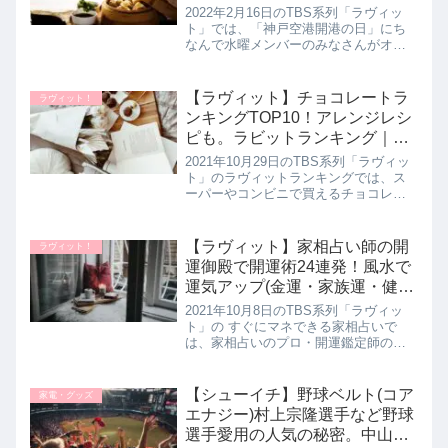
マイ・冷や汁など)を水曜メンバ
2022年2月16日のTBS系列「ラヴィッ
ーがオススメを紹介！ラビット
ト」では、「神戸空港開港の日」にち
なんで水曜メンバーのみなさんがオス
｜2月16日
スメの空港グルメを教えてくれたので
詳しく紹介します。>>ラヴィット記事
一覧はこちら水曜日メンバーオスス
【ラヴィット】チョコレートラ
ラヴィット！
メ！空港グルメ夢かぐら【冷や...
ンキングTOP10！アレンジレシ
ピも。ラビットランキング｜10
月29日
2021年10月29日のTBS系列「ラヴィッ
ト」のラヴィットランキングでは、ス
ーパーやコンビニで買えるチョコレー
ト16食品を超一流パティシエが試食し
てガチンコ採点！本当においしいチョ
コレート10品が決定したので詳しく紹
【ラヴィット】家相占い師の開
ラヴィット！
介します。さらに後半で...
運御殿で開運術24連発！風水で
運気アップ(金運・家族運・健康
運UP)方法を紹介！ラビット｜
2021年10月8日のTBS系列「ラヴィッ
10月8日
ト」の すぐにマネできる家相占いで
は、家相占いのプロ・開運鑑定師の村
野弘味さんの自宅を東京ホテイソンさ
んとももクロ・高城れにさんが突撃！
家相占いのプロが実践している風水開
【シューイチ】野球ベルト(コア
家電・グッズ
運術を24連発余すことなく教...
エナジー)村上宗隆選手など野球
選手愛用の人気の秘密。中山の