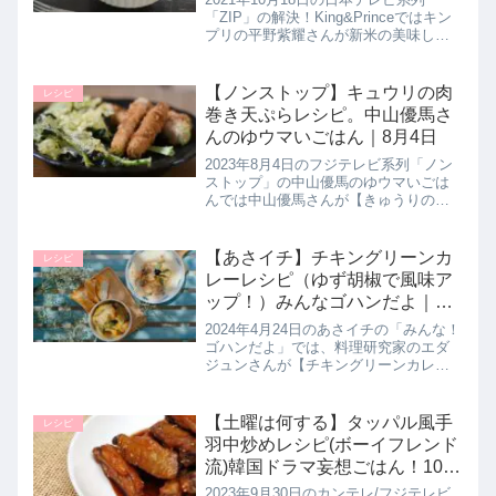
「ZIP」の解決！King&Princeではキン
プリの平野紫耀さんが新米の美味しい
季節にピッタリのご飯のお供として
【スタミナ豆腐そぼろ】の作り方に挑
戦していたので詳しく紹介します。わ
【ノンストップ】キュウリの肉
レシピ
ざわざ買いに行かなく...
巻き天ぷらレシピ。中山優馬さ
んのゆウマいごはん｜8月4日
2023年8月4日のフジテレビ系列「ノン
ストップ」の中山優馬のゆウマいごは
んでは中山優馬さんが【きゅうりの肉
巻き天ぷら】の作り方を教えてくれた
ので詳しく紹介します。キュウリを豚
肉で巻いてボリューム満点の天ぷら
【あさイチ】チキングリーンカ
レシピ
に！シャキシャキ食感のきゅうりと...
レーレシピ（ゆず胡椒で風味ア
ップ！）みんなゴハンだよ｜4
月24日
2024年4月24日のあさイチの「みんな！
ゴハンだよ」では、料理研究家のエダ
ジュンさんが【チキングリーンカレ
ー】の作り方を教えてくれたので詳し
く紹介します。鶏肉やナスなどが入っ
たグリーンカレーレシピ。通常のグリ
【土曜は何する】タッパル風手
レシピ
ーンカレーはグリーンカレーペー...
羽中炒めレシピ(ボーイフレンド
流)韓国ドラマ妄想ごはん！10分
ティーチャー｜9月30日
2023年9月30日のカンテレ/フジテレビ