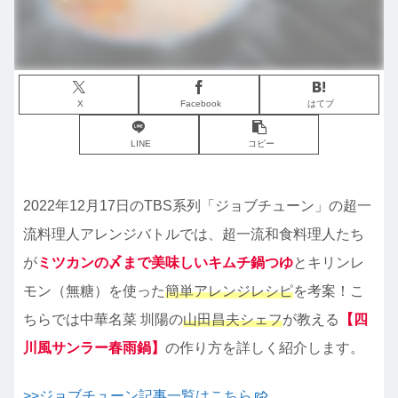
X
Facebook
はてブ
LINE
コピー
2022年12月17日のTBS系列「ジョブチューン」の超一
流料理人アレンジバトルでは、超一流和食料理人たち
が
ミツカンの〆まで美味しいキムチ鍋つゆ
とキリンレ
モン（無糖）を使った
簡単アレンジレシピ
を考案！こ
ちらでは中華名菜 圳陽の
山田昌夫シェフ
が教える
【四
川風サンラー春雨鍋】
の作り方を詳しく紹介します。
>>ジョブチューン記事一覧はこちら