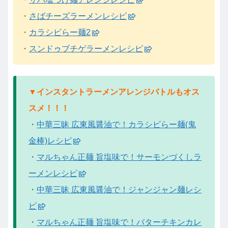
・
さばチーズラーメンレシピ
・
カラシビらー麺2
・
スンドゥブチゲラーメンレシピ
▼インスタントラーメンアレンジバトルもオス
スメ！！！
・
中華三昧 広東風醤油で！カラシビらー麺(鬼
金棒)レシピ
・
マルちゃん正麺 旨塩味で！サーモンづくしラ
ーメンレシピ
・
中華三昧 広東風醤油で！ジャンジャン麺レシ
ピ
・
マルちゃん正麺 旨塩味で！バターチキンカレ