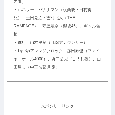
内健）
・パネラー：バナナマン（設楽統・日村勇
紀）・土田晃之・吉村北人（THE
RAMPAGE）・守屋麗奈（櫻坂46）、ギャル曽
根
・進行：山本里菜（TBSアナウンサー）
・鍋つゆアレンジブロック：菰田欣也（ファイ
ヤーホール4000）、野口公児（こうじ夜）、山
田昌夫（中華名菜 圳陽）
スポンサーリンク