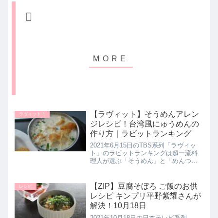
【ラヴィット】そうめんアレン
ラヴィット！
ジレシピ！台湾風にゅうめんの
作り方｜ラビットランキング
2021年6月15日のTBS系列「ラヴィッ
ト」のラビットランキングは超一流料
理人が選ぶ「そうめん」と「めんつ
ゆ」ランキングでした。それにともな
いプロが考案したアレンジレシピ【台
湾風にゅうめん】も教えてくれたので
【ZIP】豆腐そぼろ ご飯のお供
レシピ
詳しく紹介します。>>ラヴィッ...
レシピ キンプリ平野紫耀さんが
解決！10月18日
2021年10月18日の日本テレビ系列