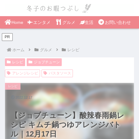
Home
エンタメ
グルメ
生活
お問い合わせ
PR
ホーム
グルメ
レシピ
レシピ
ジョブチューン
アレンジレシピ
パスタソース
レシピ
2022.12.17
【ジョブチューン】酸辣春雨鍋レ
シピ キムチ鍋つゆアレンジバト
ル｜12月17日