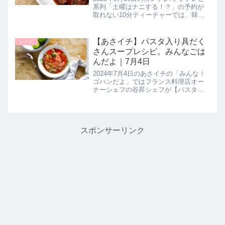
系列「土曜はナニする！？」の予約が
取れない10分ティーチャーでは、韓国
ドラマ通の堤人美先生とワタナベマキ
先生が、大人気韓国ドラマのあのグル
メを完全再現！韓国ドラマ妄想ごはん
【あさイチ】パスタ入り具だく
レシピ
レシピ【ボーイフレンド流！...
さんスープレシピ。みんなごは
んだよ｜7月4日
2024年7月4日のあさイチの「みんな！
ゴハンだよ」ではフランス料理店オー
ナーシェフの谷昇シェフが【パスタ入
り具だくさんスープ】の作り方を教え
てくれたので詳しく紹介します。南フ
ランス・プロバンス地方の家庭料理
で、この一皿でお腹が満たされるボ...
スポンサーリンク