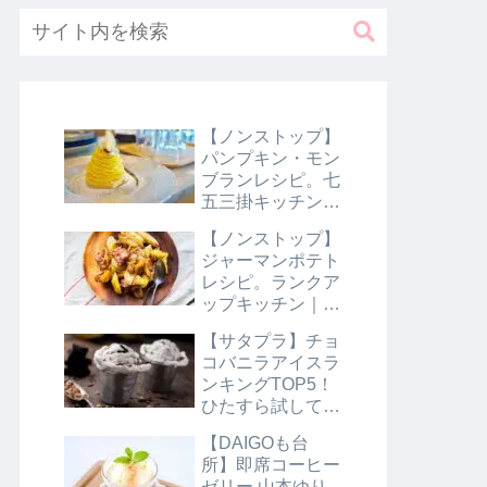
【ノンストップ】
パンプキン・モン
ブランレシピ。七
五三掛キッチン｜
10月31日
【ノンストップ】
ジャーマンポテト
レシピ。ランクア
ップキッチン｜10
月29日
【サタプラ】チョ
コバニラアイスラ
ンキングTOP5！
ひたすら試してラ
ンキング｜8月10
【DAIGOも台
日【サタデープラ
所】即席コーヒー
ス】
ゼリー 山本ゆり