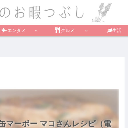
エンタメ
グルメ
生活
缶マーボー マコさんレシピ（電