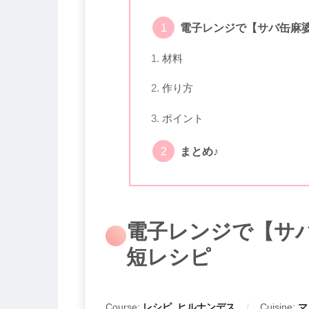
電子レンジで【サバ缶麻
材料
作り方
ポイント
まとめ♪
電子レンジで【サ
短レシピ
Course:
レシピ, ヒルナンデス
Cuisine:
マ