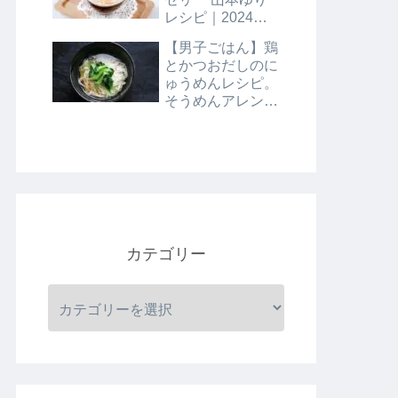
レシピ｜2024年8
月9日
【男子ごはん】鶏
とかつおだしのに
ゅうめんレシピ。
そうめんアレンジ
レシピ｜8月4日
カテゴリー