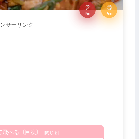
Pin
Print
ンサーリンク
て飛べる《目次》