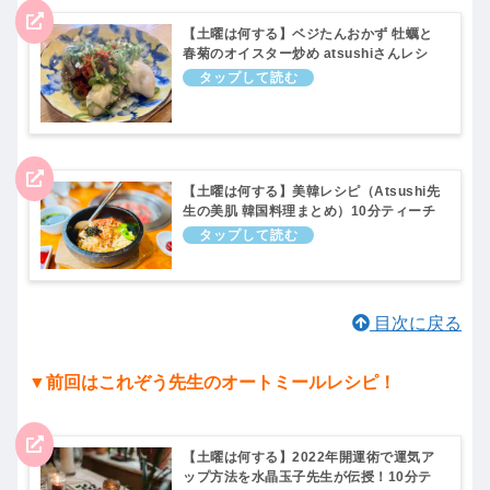
【土曜は何する】ベジたんおかず 牡蠣と
春菊のオイスター炒め atsushiさんレシ
ピ。冬のお悩み解決！10分ティーチャー
｜2月18日
【土曜は何する】美韓レシピ（Atsushi先
生の美肌 韓国料理まとめ）10分ティーチ
ャー｜1月20日
目次に戻る
▼前回はこれぞう先生のオートミールレシピ！
【土曜は何する】2022年開運術で運気ア
ップ方法を水晶玉子先生が伝授！10分テ