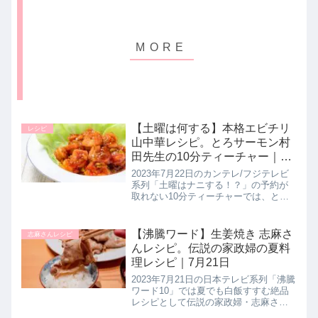
【土曜は何する】本格エビチリ
レシピ
山中華レシピ。とろサーモン村
田先生の10分ティーチャー｜7
月22日
2023年7月22日のカンテレ/フジテレビ
系列「土曜はナニする！？」の予約が
取れない10分ティーチャーでは、とろ
サーモンの村田秀亮先生がキャンプの
新常識として中華鍋ひとつで作れる焚
き火に映える山中華レシピ【エビチ
【沸騰ワード】生姜焼き 志麻さ
志麻さんレシピ
リ】の作り方を教えてくれたの...
んレシピ。伝説の家政婦の夏料
理レシピ｜7月21日
2023年7月21日の日本テレビ系列「沸騰
ワード10」では夏でも白飯すすむ絶品
レシピとして伝説の家政婦・志麻さん
が佐藤栞里さん・チョコレートプラネ