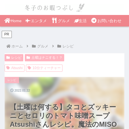
Home
エンタメ
グルメ
生活
お問い合わせ
PR
ホーム
グルメ
レシピ
レシピ
土曜はナニする！？
Atsushi
10分ティーチャー
レシピ
2022.01.22
【土曜は何する】タコとズッキー
ニとセロリのトマト味噌スープ
Atsushiさんレシピ。魔法のMISO