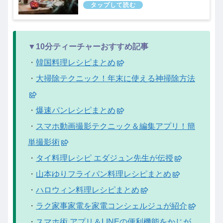
ィーチャー｜12月25日
▼10分ティーチャーおすすめ記事
・
韓国料理レシピまとめ
・
大掃除テクニック！年末に使える神掃除方法
・
爆速パンレシピまとめ
・
スマホ動画撮影テクニック＆編集アプリ！簡
単撮影術
・
タイ料理レシピ エダジュン先生が伝授
・
山本ゆりフライパン料理レシピまとめ
・
ハロウィン料理レシピまとめ
・
ラク家事家電を家電コンシェルジュが紹介
・
スマホ術 アプリ＆LINEの便利機能をかじが