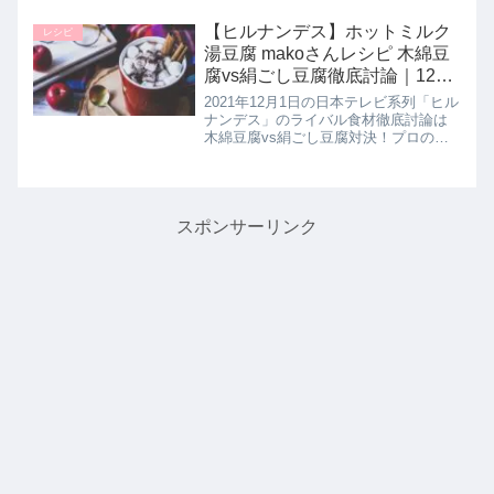
味しく淹れる方法を教わっていたので
詳しく紹介します。>>DayDay記事一覧
【ヒルナンデス】ホットミルク
レシピ
はこちらコーヒーの...
湯豆腐 makoさんレシピ 木綿豆
腐vs絹ごし豆腐徹底討論｜12月
1日
2021年12月1日の日本テレビ系列「ヒル
ナンデス」のライバル食材徹底討論は
木綿豆腐vs絹ごし豆腐対決！プロのオ
ススメの調理方法としてmakoさんが
【ホットミルク湯豆腐】の作り方を教
えてくれたので詳しく紹介します。>>
ヒルナンデス記事一覧は...
スポンサーリンク