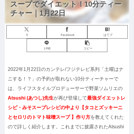
スープでダイエット！10分ティー
チャー｜1月22日
X
Facebook
はてブ
LINE
コピー
2022年1月22日のカンテレ/フジテレビ系列「土曜はナ
ニする！？」の予約が取れない10分ティーチャーで
は、ライフスタイルプロデューサーで野菜ソムリエの
Atsushi (あつし)先生
が再び登場して
最強ダイエットレ
シピ・みそスープレシピの中より【タコとズッキーニ
とセロリのトマト味噌スープ 】作り方
を教えてくれた
ので詳しく紹介します。これまでに披露されたAtsushi