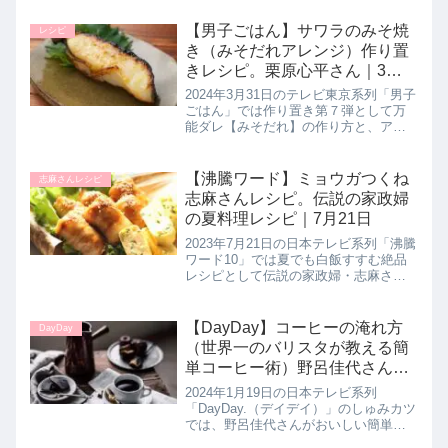
ットのお二人のリクエストに応えた絶
品の夏レシピ【しょうが焼き】の作り
【男子ごはん】サワラのみそ焼
レシピ
方を教えてくれたので詳しく...
き（みそだれアレンジ）作り置
きレシピ。栗原心平さん｜3月
31日
2024年3月31日のテレビ東京系列「男子
ごはん」では作り置き第７弾として万
能ダレ【みそだれ】の作り方と、アレ
ンジレシピを料理研究家の栗原心平さ
んが教えてくれたので詳しく紹介しま
す。こちらでは作り置きレシピ【みそ
【沸騰ワード】ミョウガつくね
志麻さんレシピ
ダレ】をアレンジした【サワラ...
志麻さんレシピ。伝説の家政婦
の夏料理レシピ｜7月21日
2023年7月21日の日本テレビ系列「沸騰
ワード10」では夏でも白飯すすむ絶品
レシピとして伝説の家政婦・志麻さん
が佐藤栞里さん・チョコレートプラネ
ットのお二人のリクエストに応えた絶
品の夏レシピ【みょうがつくね】の作
【DayDay】コーヒーの淹れ方
DayDay
り方を教えてくれたので詳し...
（世界一のバリスタが教える簡
単コーヒー術）野呂佳代さんが
実践！しゅみカツ｜1月19日
2024年1月19日の日本テレビ系列
【デイデイ】
「DayDay.（デイデイ）」のしゅみカツ
では、野呂佳代さんがおいしい簡単コ
ーヒー術として、コーヒーを簡単に美