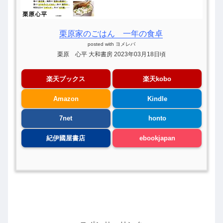
栗原家のごはん 一年の食卓
posted with
ヨメレバ
栗原 心平 大和書房 2023年03月18日頃
楽天ブックス
楽天kobo
Amazon
Kindle
7net
honto
紀伊國屋書店
ebookjapan