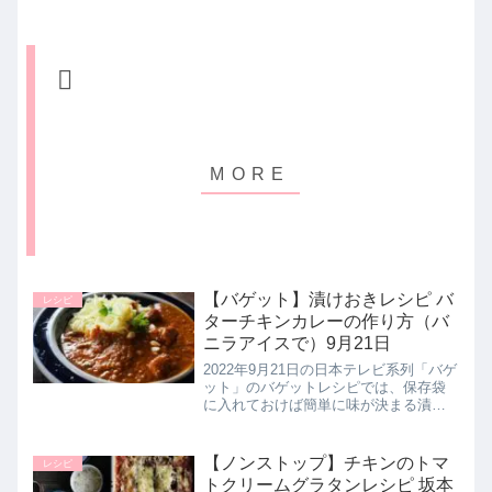
【バゲット】漬けおきレシピ バ
レシピ
ターチキンカレーの作り方（バ
ニラアイスで）9月21日
2022年9月21日の日本テレビ系列「バゲ
ット」のバゲットレシピでは、保存袋
に入れておけば簡単に味が決まる漬け
置きレシピとして【バターチキンカレ
ー】の作り方を料理家の遠藤香代子さ
んが教えてくれたので詳しく紹介しま
【ノンストップ】チキンのトマ
レシピ
す。>>バゲット記事一覧はこ...
トクリームグラタンレシピ 坂本