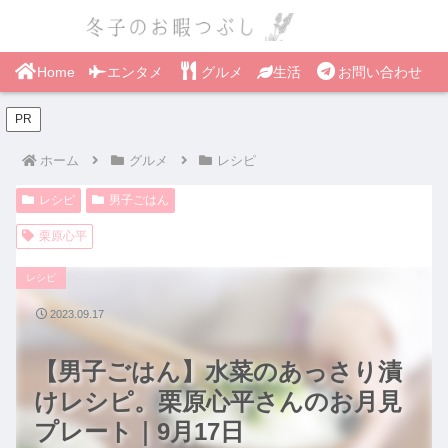
Home
エンタメ
グルメ
生活
お問い合わせ
PR
ホーム
グルメ
レシピ
レシピ
男子ごはん
栗原心平
レシピ
2023.09.17
【男子ごはん】水菜のあっさり漬
けレシピ。栗原心平さんのお月見
プレート｜9月17日