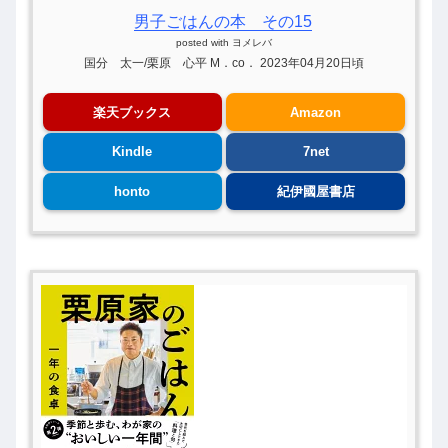
男子ごはんの本 その15
posted with
ヨメレバ
国分 太一/栗原 心平 M．co． 2023年04月20日頃
楽天ブックス
Amazon
Kindle
7net
honto
紀伊國屋書店