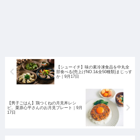
【シューイチ】味の素冷凍食品を中丸全
部食べる(売上げNO.1&全50種類)まじっす
か｜9月17日
【男子ごはん】鶏つくねの月見丼レシ
ピ。栗原心平さんのお月見プレート｜9月
17日