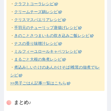
・
クラフトコーラレシピ
・
クリームチーズ鍋レシピ
・
クリスマスパエリアレシピ
・
手羽元のチューリップ唐揚げレシピ
・
きのことさつまいもの炊き込みご飯レシピ
・
ナスの香り味噌汁レシピ
・
ミルフィーユロールキャベツレシピ
・
まるごと大根の角煮レシピ
・
煮込みしいたけのあんかけそば(椎茸の佃煮で)レ
シピ
>>男子ごはん記事一覧はこちら
まとめ♪