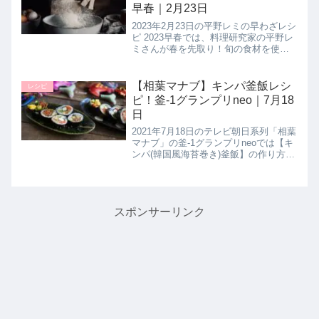
早春｜2月23日
2023年2月23日の平野レミの早わざレシ
ピ 2023早春では、料理研究家の平野レ
ミさんが春を先取り！旬の食材を使用
したレシピ【特級特急トリュフ】の作
り方を教えてくれたので詳しく紹介し
ます。今回もインパクト抜群！限りな
【相葉マナブ】キンパ釜飯レシ
レシピ
く手間を省いた平野レミ...
ピ！釜-1グランプリneo｜7月18
日
2021年7月18日のテレビ朝日系列「相葉
マナブ」の釜-1グランプリneoでは【キ
ンパ(韓国風海苔巻き)釜飯】の作り方を
教えてくれたので詳しく紹介します。
>>相葉マナブ記事一覧はこちらまとめ♪
最後までご覧いただきありがとうござ
いました。釜-...
スポンサーリンク