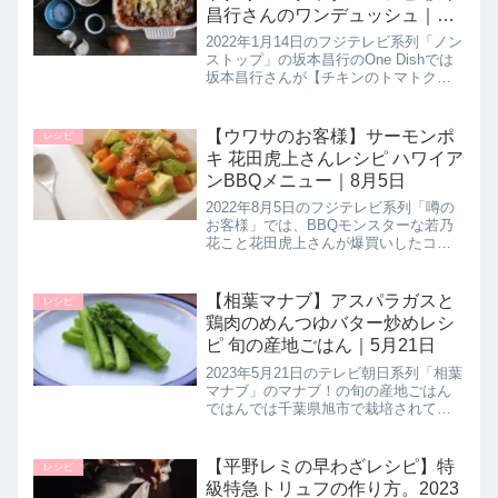
昌行さんのワンデュッシュ｜1
月14日
2022年1月14日のフジテレビ系列「ノン
ストップ」の坂本昌行のOne Dishでは
坂本昌行さんが【チキンのトマトクリ
ームグラタン】の作り方を教えてくれ
たので詳しく紹介します。トマトクリ
ームとチキンのあったかグラタン。チ
【ウワサのお客様】サーモンポ
レシピ
ーズに塗った味噌がア...
キ 花田虎上さんレシピ ハワイア
ンBBQメニュー｜8月5日
2022年8月5日のフジテレビ系列「噂の
お客様」では、BBQモンスターな若乃
花こと花田虎上さんが爆買いしたコス
トコ食材を使用したKONISHIKIさん直
伝の超絶テクニックを駆使した【サー
モンポキ】を振る舞っていたので作り
【相葉マナブ】アスパラガスと
レシピ
方を詳しく紹介します...
鶏肉のめんつゆバター炒めレシ
ピ 旬の産地ごはん｜5月21日
2023年5月21日のテレビ朝日系列「相葉
マナブ」のマナブ！の旬の産地ごはん
ではんでは千葉県旭市で栽培されてい
るアスパラガスを使って、農家さんだ
からこそ知る絶品アスパラガスレシピ
【アスパラガスと鶏肉のめんつゆバタ
【平野レミの早わざレシピ】特
レシピ
ー炒め】作り方を教えてくれた...
級特急トリュフの作り方。2023