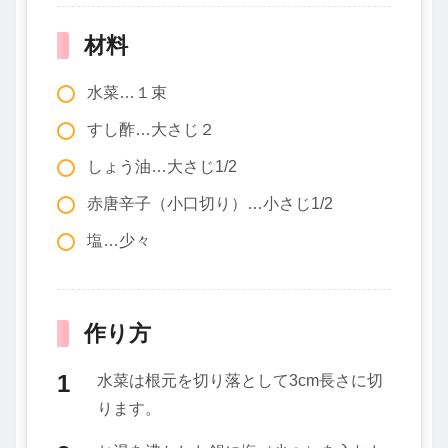
材料
水菜…１束
すし酢…大さじ２
しょう油…大さじ1/2
赤唐辛子（小口切り）…小さじ1/2
塩…少々
作り方
水菜は根元を切り落として3cm長さに切
ります。