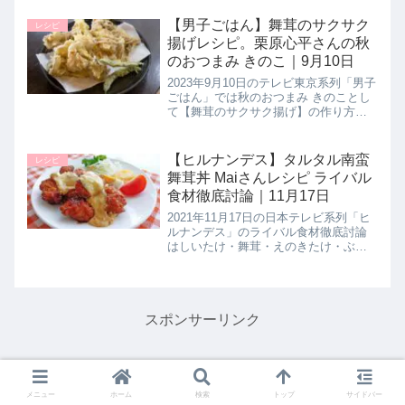
チベ0で作れる! 最小限レシピをとして
【最小限ポテトサラダ】の作り方を教
【男子ごはん】舞茸のサクサク
レシピ
えてくれたので詳しく紹...
揚げレシピ。栗原心平さんの秋
のおつまみ きのこ｜9月10日
2023年9月10日のテレビ東京系列「男子
ごはん」では秋のおつまみ きのことし
て【舞茸のサクサク揚げ】の作り方を
料理研究家の栗原心平さんが教えてく
れたので詳しく紹介します。風味のあ
る舞茸を鶏唐揚げのような味付けにし
【ヒルナンデス】タルタル南蛮
レシピ
てお酒にピッタリのおつまみ...
舞茸丼 Maiさんレシピ ライバル
食材徹底討論｜11月17日
2021年11月17日の日本テレビ系列「ヒ
ルナンデス」のライバル食材徹底討論
はしいたけ・舞茸・えのきたけ・ぶな
しめじ対決！プロのオススメの調理方
法として１人前食堂Maiさんが【タルタ
ル南蛮マイタケ丼】の作り方を教えて
くれたので詳しく紹介しま...
スポンサーリンク
メニュー
ホーム
検索
トップ
サイドバー