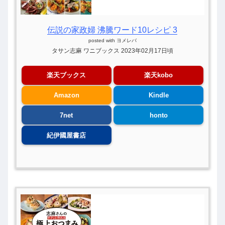
伝説の家政婦 沸騰ワード10レシピ 3
posted with
ヨメレバ
タサン志麻 ワニブックス 2023年02月17日頃
楽天ブックス
楽天kobo
Amazon
Kindle
7net
honto
紀伊國屋書店