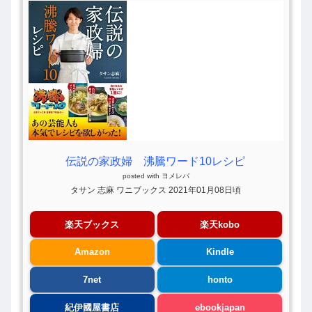
伝説の家政婦 沸騰ワード10レシピ
posted with
ヨメレバ
タサン 志麻 ワニブックス 2021年01月08日頃
楽天ブックス
楽天kobo
Amazon
Kindle
7net
honto
紀伊國屋書店
ebookjapan