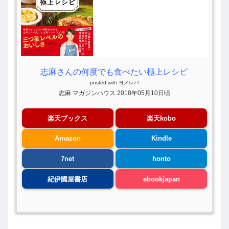
志麻さんの何度でも食べたい極上レシピ
posted with
ヨメレバ
志麻 マガジンハウス 2018年05月10日頃
楽天ブックス
楽天kobo
Amazon
Kindle
7net
honto
紀伊國屋書店
ebookjapan