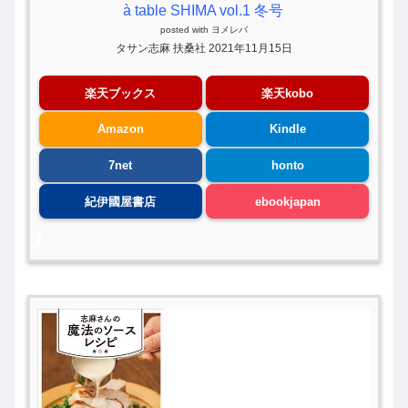
à table SHIMA vol.1 冬号
posted with
ヨメレバ
タサン志麻 扶桑社 2021年11月15日
楽天ブックス
楽天kobo
Amazon
Kindle
7net
honto
紀伊國屋書店
ebookjapan