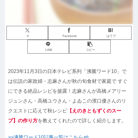
X
Facebook
はてブ
LINE
コピー
2023年11月3日の日本テレビ系列「沸騰ワード10」で
は伝説の家政婦・志麻さんが秋の旬食材で家庭で すぐ
にできる絶品レシピを披露！志麻さんが高橋メアリー
ジュンさん・高橋ユウさん・よゐこの濱口優さんのリ
クエストに応えて秋レシピ
【えのきともずくのスー
プ】の作り方
を教えてくれたので詳しく紹介します。
>>沸騰ワード10記事一覧はこちら