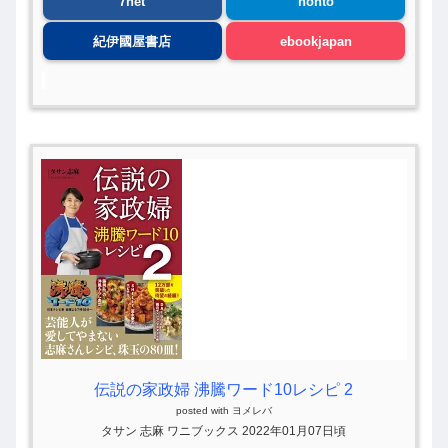
7net
honto
紀伊國屋書店
ebookjapan
伝説の家政婦 沸騰ワード10レシピ 2
posted with
ヨメレバ
タサン 志麻 ワニブックス 2022年01月07日頃