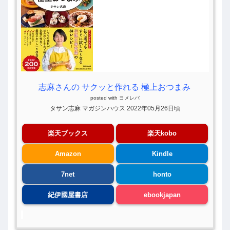
志麻さんの サクッと作れる 極上おつまみ
posted with
ヨメレバ
タサン志麻 マガジンハウス 2022年05月26日頃
楽天ブックス
楽天kobo
Amazon
Kindle
7net
honto
紀伊國屋書店
ebookjapan