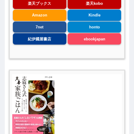
楽天ブックス
楽天kobo
Amazon
Kindle
7net
honto
紀伊國屋書店
ebookjapan