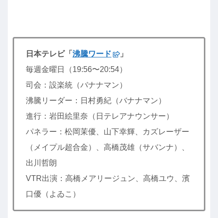
日本テレビ「
沸騰ワード
」
毎週金曜日（19:56〜20:54）
司会：設楽統（バナナマン）
沸騰リーダー：日村勇紀（バナナマン）
進行：岩田絵里奈（日テレアナウンサー）
パネラー：松岡茉優、山下幸輝、カズレーザー
（メイプル超合金）、高橋茂雄（サバンナ）、
出川哲朗
VTR出演：高橋メアリージュン、高橋ユウ、濱
口優（よゐこ）