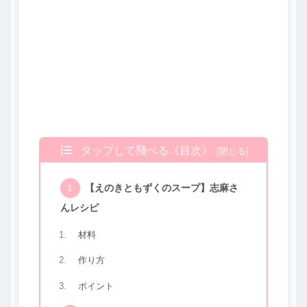
タップして飛べる《目次》
【えのきともずくのスープ】志麻さ
んレシピ
材料
作り方
ポイント