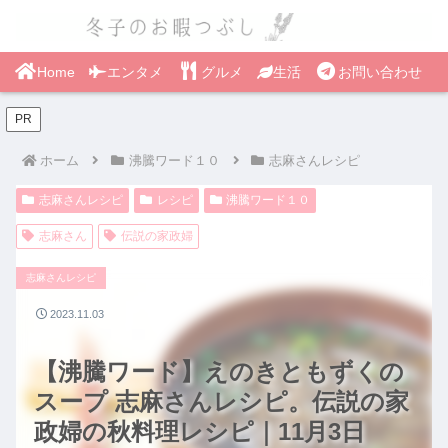
Home
エンタメ
グルメ
生活
お問い合わせ
PR
ホーム
沸騰ワード１０
志麻さんレシピ
志麻さんレシピ
レシピ
沸騰ワード１０
志麻さん
伝説の家政婦
志麻さんレシピ
2023.11.03
【沸騰ワード】えのきともずくの
スープ 志麻さんレシピ。伝説の家
政婦の秋料理レシピ｜11月3日