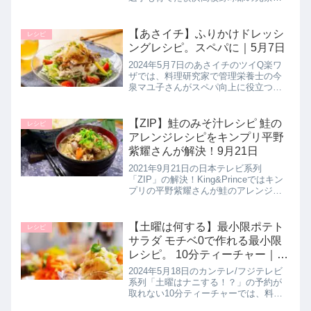
さんで管理栄養士の渡邊元美さんが学
生アスリートを支え続けた栄養満点の
秘伝レシピ【エスニック風冷やしそ
【あさイチ】ふりかけドレッシ
レシピ
ば】の作り方を教えてくれたの...
ングレシピ。スペパに｜5月7日
2024年5月7日のあさイチのツイQ楽ワ
ザでは、料理研究家で管理栄養士の今
泉マユ子さんがスペパ向上に役立つ
【ふりかけドレッシング】の作り方を
教えてくれたので詳しく紹介します。
>>あさイチ記事一覧はこちら今泉マユ
【ZIP】鮭のみそ汁レシピ 鮭の
レシピ
子さんこのレシピを教えてくれた...
アレンジレシピをキンプリ平野
紫耀さんが解決！9月21日
2021年9月21日の日本テレビ系列
「ZIP」の解決！King&Princeではキン
プリの平野紫耀さんが鮭のアレンジレ
シピ【鮭のお味噌汁】の作り方に挑戦
していたので詳しく紹介します。>>解
決！King&Prince記事一覧はこちら▼前
【土曜は何する】最小限ポテト
レシピ
回(9...
サラダ モチベ0で作れる最小限
レシピ。 10分ティーチャー｜5
月18日
2024年5月18日のカンテレ/フジテレビ
系列「土曜はナニする！？」の予約が
取れない10分ティーチャーでは、料理
インフルエンサーの経塚翼先生が、モ