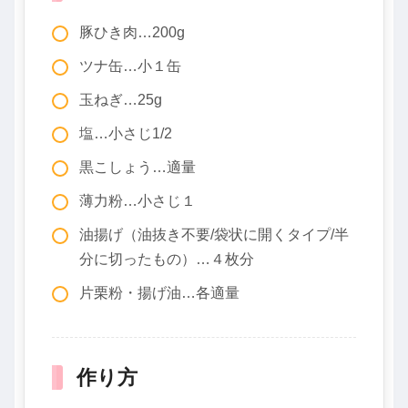
豚ひき肉…200g
ツナ缶…小１缶
玉ねぎ…25g
塩…小さじ1/2
黒こしょう…適量
薄力粉…小さじ１
油揚げ（油抜き不要/袋状に開くタイプ/半
分に切ったもの）…４枚分
片栗粉・揚げ油…各適量
作り方