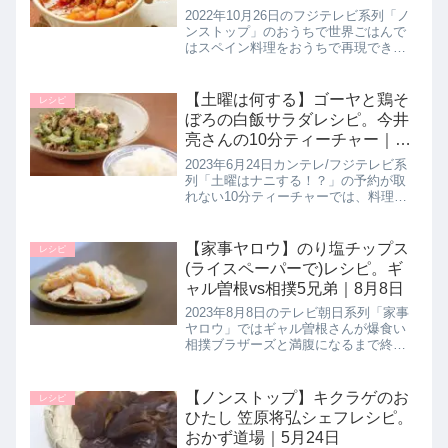
2022年10月26日のフジテレビ系列「ノ
ンストップ」のおうちで世界ごはんで
はスペイン料理をおうちで再現できる
レシピとして西麻布にある「フェルミ
ンチョ」の作元慎哉シェフが【かつお
の漁師風煮込み】の作り方を教えてく
【土曜は何する】ゴーヤと鶏そ
レシピ
れたので詳しく紹介します。ス...
ぼろの白飯サラダレシピ。今井
亮さんの10分ティーチャー｜6
月24日
2023年6月24日カンテレ/フジテレビ系
列「土曜はナニする！？」の予約が取
れない10分ティーチャーでは、料理研
究家の今井亮先生がとにかくご飯がす
すむ白飯サラダとして【ゴーヤと鶏そ
ぼろの白飯サラダ】の作り方を教えて
【家事ヤロウ】のり塩チップス
レシピ
くれたので詳しく紹介します...
(ライスペーパーで)レシピ。ギ
ャル曽根vs相撲5兄弟｜8月8日
2023年8月8日のテレビ朝日系列「家事
ヤロウ」ではギャル曽根さんが爆食い
相撲ブラザーズと満腹になるまで終わ
れない爆食対決に挑んでいました！ギ
ャル曽根さんが披露した安くて簡単な
絶品レシピ【ライスペーパーののり塩
【ノンストップ】キクラゲのお
レシピ
チップス】の作り方を詳しく紹介...
ひたし 笠原将弘シェフレシピ。
おかず道場｜5月24日