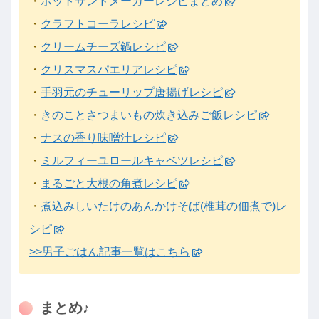
・
ホットサンドメーカーレシピまとめ
・
クラフトコーラレシピ
・
クリームチーズ鍋レシピ
・
クリスマスパエリアレシピ
・
手羽元のチューリップ唐揚げレシピ
・
きのことさつまいもの炊き込みご飯レシピ
・
ナスの香り味噌汁レシピ
・
ミルフィーユロールキャベツレシピ
・
まるごと大根の角煮レシピ
・
煮込みしいたけのあんかけそば(椎茸の佃煮で)レ
シピ
>>男子ごはん記事一覧はこちら
まとめ♪