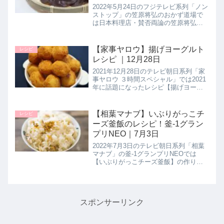
2022年5月24日のフジテレビ系列「ノン
ストップ」の笠原将弘のおかず道場で
は日本料理店・賛否両論の笠原将弘シ
ェフが生キクラゲを使用した【キクラ
ゲのおひたし】の作り方を教えてくれ
たので詳しく紹介します。>>ノンスト
【家事ヤロウ】揚げヨーグルト
レシピ
ップ記事一覧はこちら▼前回...
レシピ ｜12月28日
2021年12月28日のテレビ朝日系列「家
事ヤロウ ３時間スペシャル」では2021
年に話題になったレシピ【揚げヨーグ
ルト】の作り方を教えてくれたので詳
しく紹介します。>>家事ヤロウ記事一
覧はこちら▼家事ヤロウレシピはこち
【相葉マナブ】いぶりがっこチ
レシピ
らもオススメ！・だし...
ーズ釜飯のレシピ！釜-1グラン
プリNEO｜7月3日
2022年7月3日のテレビ朝日系列「相葉
マナブ」の釜-1グランプリNEOでは
【いぶりがっこチーズ釜飯】の作り方
を教えてくれたので詳しく紹介しま
す。>>相葉マナブ記事一覧はこちら▼
現在の暫定チャンピオンはチリマッス
ル釜飯！>>これまでの釜-1...
スポンサーリンク