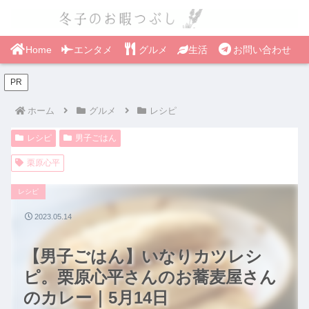
Home
エンタメ
グルメ
生活
お問い合わせ
PR
ホーム
グルメ
レシピ
レシピ
男子ごはん
栗原心平
レシピ
2023.05.14
【男子ごはん】いなりカツレシ
ピ。栗原心平さんのお蕎麦屋さん
のカレー｜5月14日