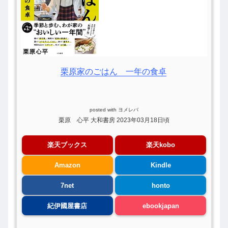
栗原家のごはん 一年の食卓
posted with
ヨメレバ
栗原 心平 大和書房 2023年03月18日頃
楽天ブックス
楽天kobo
Amazon
Kindle
7net
honto
紀伊國屋書店
ebookjapan