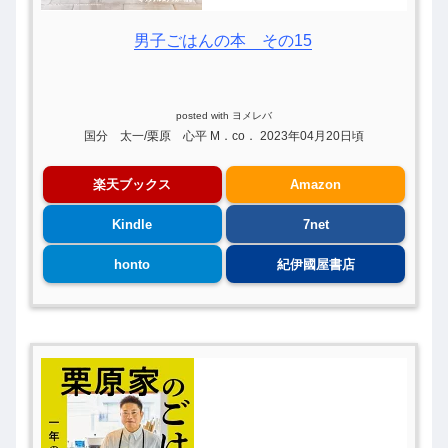
男子ごはんの本 その15
posted with
ヨメレバ
国分 太一/栗原 心平 M．co． 2023年04月20日頃
楽天ブックス
Amazon
Kindle
7net
honto
紀伊國屋書店