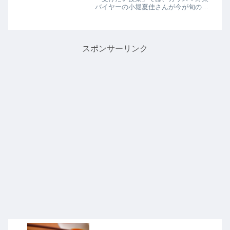
バイヤーの小堀夏佳さんが今が旬の春
野菜と春野菜の美味しい食べ方を教え
てくれたので詳しく紹介します。>>世
界一受けたい授業記事一覧はこちら今
がおいしい春野菜の簡単レシ...
スポンサーリンク