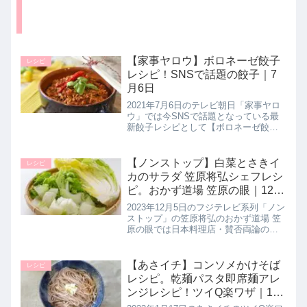
【家事ヤロウ】ボロネーゼ餃子
レシピ
レシピ！SNSで話題の餃子｜7
月6日
2021年7月6日のテレビ朝日「家事ヤロ
ウ」では今SNSで話題となっている最
新餃子レシピとして【ボロネーゼ餃
子】の作り方を教えてくれたので詳し
く紹介します。>>家事ヤロウ記事一覧
はこちら▼同日に紹介された餃子レシ
【ノンストップ】白菜とさきイ
レシピ
ピ>>家事ヤロウ記事一覧はこ...
カのサラダ 笠原将弘シェフレシ
ピ。おかず道場 笠原の眼｜12月
5日
2023年12月5日のフジテレビ系列「ノン
ストップ」の笠原将弘のおかず道場 笠
原の眼では日本料理店・賛否両論の笠
原将弘シェフがホタテと白菜のクリー
ム煮と一緒に簡単に作れる もう１品
【白菜とさきいかのサラダ】の作り方
【あさイチ】コンソメかけそば
レシピ
を教えてくれたので詳しく紹...
レシピ。乾麺パスタ即席麺アレ
ンジレシピ！ツイQ楽ワザ｜1月
17日