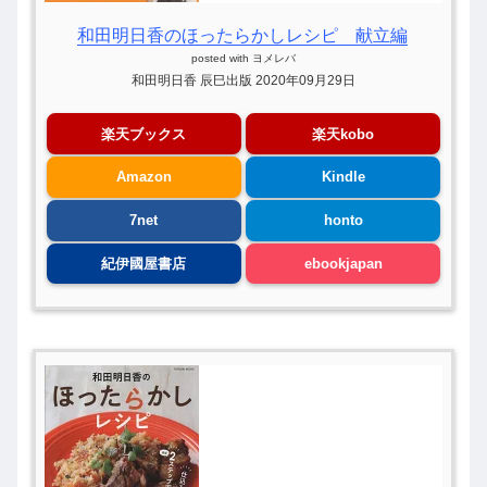
和田明日香のほったらかしレシピ 献立編
posted with
ヨメレバ
和田明日香 辰巳出版 2020年09月29日
楽天ブックス
楽天kobo
Amazon
Kindle
7net
honto
紀伊國屋書店
ebookjapan