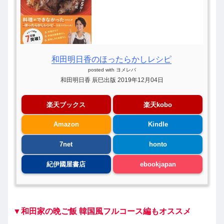
和田明日香のほったらかしレシピ
posted with
ヨメレバ
和田明日香 辰巳出版 2019年12月04日
楽天ブックス
楽天kobo
Amazon
Kindle
7net
honto
紀伊國屋書店
ebookjapan
▼和田家の晩ご飯 韓国風フルコース編もオススメ