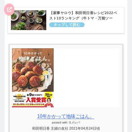
【家事ヤロウ】和田明日香レシピ2022ベ
スト10ランキング（牛トマ・万能ソー
ス・長芋ポテト・ブリふりかけなど）12
月6日
10年かかって地味ごはん。
posted with
ヨメレバ
和田明日香 主婦の友社 2021年04月24日頃