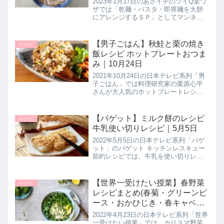
2023年1月17日のあさイチのツイQ楽ワ
ザでは「乾麺・パスタ・即席麺を大胆
にアレンジするＳＰ」としてマンネリ
麺をアップデートする【卵とじコンソ
メかけそば】の作り方を教えてくれた
ので詳しく紹介します。>>あさイチ記
【男子ごはん】秋鮭と栗の焼き
レシピ
事一覧はこちら▼あさイチレ...
飯レシピ ホットプレートおつま
み｜10月24日
2021年10月24日の日本テレビ系列「男
子ごはん」では料理研究家の栗原心平
さんが大人気のホットプレートレシピ
として おつまみに大活躍してくれる
【秋鮭と栗の焼き飯】の作り方を教え
てくれたので詳しく紹介します。おつ
【バゲット】ミルク餅のレシピ
レシピ
まみにもシメにもなるうま味た...
牛乳使い切りレシピ｜5月5日
2022年5月5日の日本テレビ系列「バゲ
ット」のバゲット キッチンレスキュー
節約レシピでは、牛乳を使い切りレシ
ピとして簡単に作れる牛乳レシピ【ミ
ルクもち】の作り方を教えてくれたの
で詳しく紹介します。>>バゲット記事
【世界一受けたい授業】春野菜
レシピ
一覧はこちら▼同日に紹介さ...
レシピまとめ(春菊・グリーンピ
ース・おかひじき・春キャベツ
など)4月23日
2022年4月23日の日本テレビ系列「世界
一受けたい授業」では、カリスマ野菜