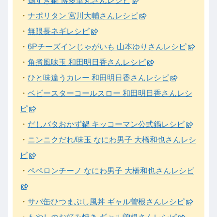
・
鶏すき鍋 博多華丸さんレシピ
・
ナポリタン 宮川大輔さんレシピ
・
無限長ネギレシピ
・
6Pチーズインじゃがいも 山本ゆりさんレシピ
・
角煮風味玉 和田明日香さんレシピ
・
ひと味違うカレー 和田明日香さんレシピ
・
ベビースターコールスロー 和田明日香さんレシ
ピ
・
だしバタおかず鍋 キッコーマン公式鍋レシピ
・
ニンニクだれ/味玉 なにわ男子 大橋和也さんレシ
ピ
・
ペペロンチーノ なにわ男子 大橋和也さんレシピ
・
サバ缶ひつまぶし風丼 ギャル曽根さんレシピ