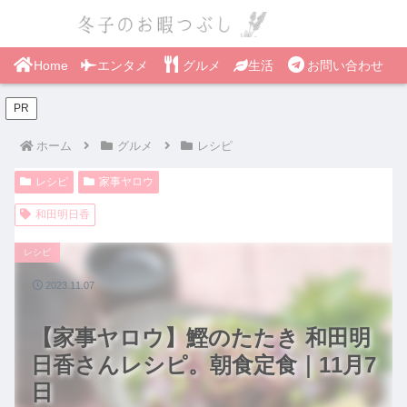
Home
エンタメ
グルメ
生活
お問い合わせ
PR
ホーム
グルメ
レシピ
レシピ
家事ヤロウ
和田明日香
レシピ
2023.11.07
【家事ヤロウ】鰹のたたき 和田明
日香さんレシピ。朝食定食｜11月7
日