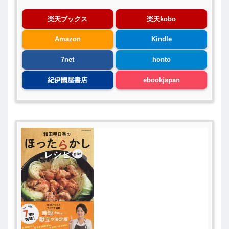
楽天ブックス
楽天kobo
Amazon
Kindle
7net
honto
紀伊國屋書店
ebookjapan