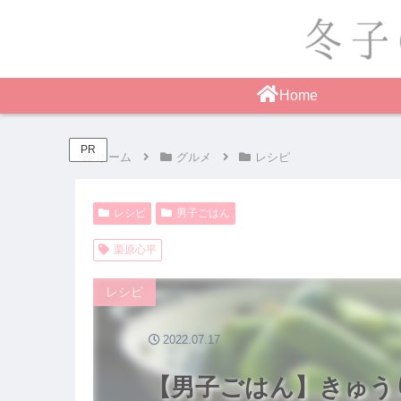
Home
PR
ホーム
グルメ
レシピ
レシピ
男子ごはん
栗原心平
レシピ
2022.07.17
【男子ごはん】きゅう