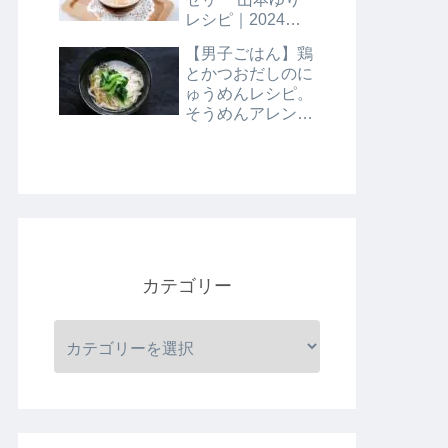
レシピ｜2024年8
月9日
【男子ごはん】鶏
とかつおだしのに
ゅうめんレシピ。
そうめんアレンジ
レシピ｜8月4日
カテゴリー