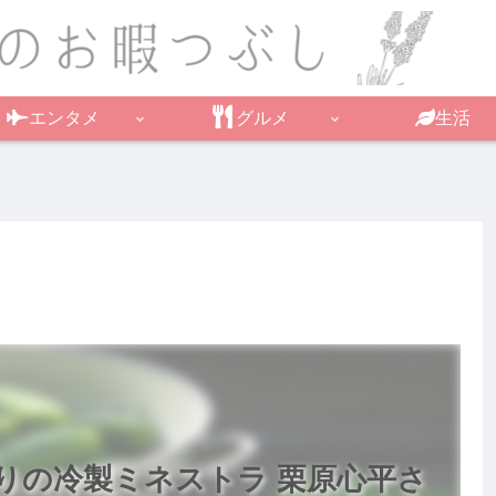
エンタメ
グルメ
生活
りの冷製ミネストラ 栗原心平さ