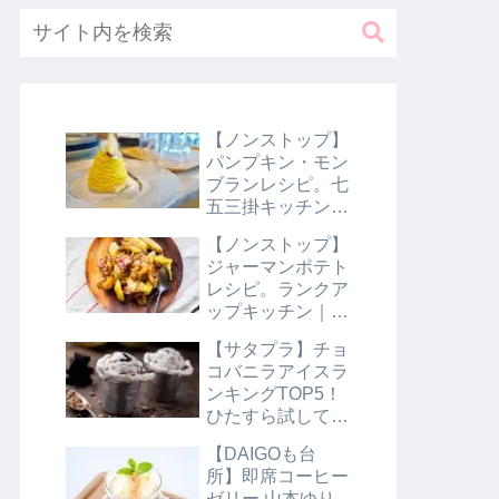
【ノンストップ】
パンプキン・モン
ブランレシピ。七
五三掛キッチン｜
10月31日
【ノンストップ】
ジャーマンポテト
レシピ。ランクア
ップキッチン｜10
月29日
【サタプラ】チョ
コバニラアイスラ
ンキングTOP5！
ひたすら試してラ
ンキング｜8月10
【DAIGOも台
日【サタデープラ
所】即席コーヒー
ス】
ゼリー 山本ゆり