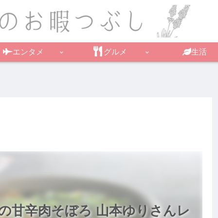
エンタメ
グルメ
生活
豆の甘辛肉そぼろ 山本ゆりさんレ