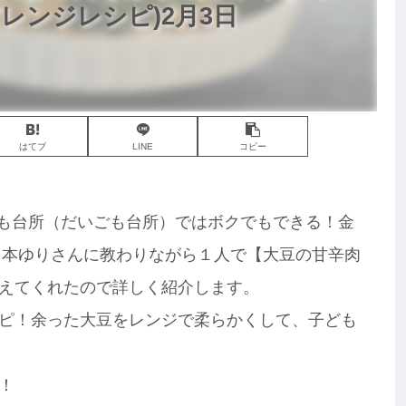
レンジレシピ)2月3日
はてブ
LINE
コピー
IGOも台所（だいごも台所）ではボクでもできる！金
の山本ゆりさんに教わりながら１人で【大豆の甘辛肉
えてくれたので詳しく紹介します。
ピ！余った大豆をレンジで柔らかくして、子ども
！