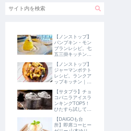
【ノンストップ】
パンプキン・モン
ブランレシピ。七
五三掛キッチン｜
10月31日
【ノンストップ】
ジャーマンポテト
レシピ。ランクア
ップキッチン｜10
月29日
【サタプラ】チョ
コバニラアイスラ
ンキングTOP5！
ひたすら試してラ
ンキング｜8月10
【DAIGOも台
日【サタデープラ
所】即席コーヒー
ス】
ゼリー 山本ゆり