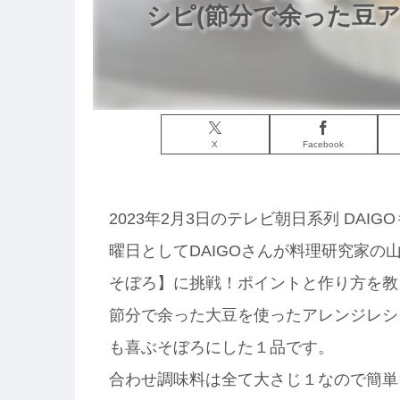
シピ(節分で余った豆ア
X
Facebook
2023年2月3日のテレビ朝日系列 DA
曜日としてDAIGOさんが料理研究家
そぼろ】に挑戦！ポイントと作り方を教
節分で余った大豆を使ったアレンジレシ
も喜ぶそぼろにした１品です。
合わせ調味料は全て大さじ１なので簡単