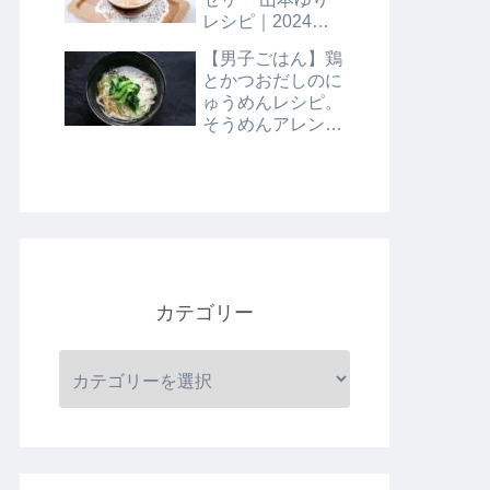
レシピ｜2024年8
月9日
【男子ごはん】鶏
とかつおだしのに
ゅうめんレシピ。
そうめんアレンジ
レシピ｜8月4日
カテゴリー