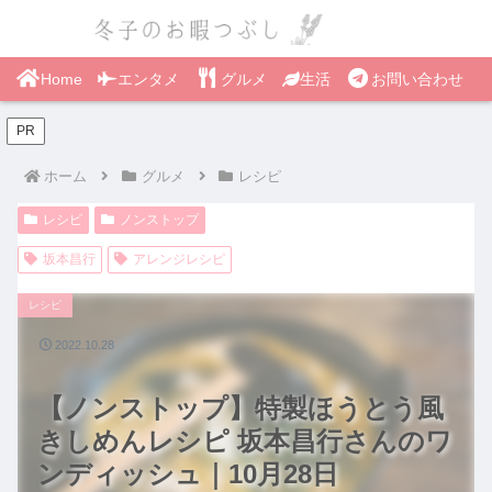
Home
エンタメ
グルメ
生活
お問い合わせ
PR
ホーム
グルメ
レシピ
レシピ
ノンストップ
坂本昌行
アレンジレシピ
レシピ
2022.10.28
【ノンストップ】特製ほうとう風
きしめんレシピ 坂本昌行さんのワ
ンディッシュ｜10月28日