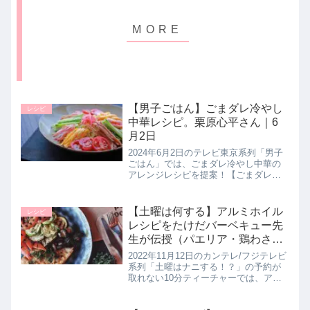
【男子ごはん】ごまダレ冷やし
レシピ
中華レシピ。栗原心平さん｜6
月2日
2024年6月2日のテレビ東京系列「男子
ごはん」では、ごまダレ冷やし中華の
アレンジレシピを提案！【ごまダレ冷
やし中華】の作り方を料理研究家の栗
原心平さんが教えてくれたので詳しく
紹介します。>>男子ごはん記事一覧は
【土曜は何する】アルミホイル
レシピ
こちら>>男子ごはん記事一覧...
レシピをたけだバーベキュー先
生が伝授（パエリア・鶏わさび
蒸しなどホイル焼き5品まと
2022年11月12日のカンテレ/フジテレビ
め）10分ティーチャー｜11月12
系列「土曜はナニする！？」の予約が
取れない10分ティーチャーでは、アウ
日
トドア芸人のたけだバーベキュー先生
が最新時短ホイルレシピを教えてくれ