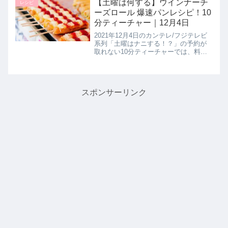
材を使用し【かつおの香草パン粉焼
【土曜は何する】ウインナーチ
レシピ
き】の作り方を教えてくれたので...
ーズロール 爆速パンレシピ！10
分ティーチャー｜12月4日
2021年12月4日のカンテレ/フジテレビ
系列「土曜はナニする！？」の予約が
取れない10分ティーチャーでは、料理
家の沼津りえ先生がたった５５分で作
れる爆速パンレシピとして【ウインナ
ーチーズロール】の作り方を教えてく
れたので詳しく紹介します。...
スポンサーリンク