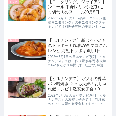
たので詳しく紹介します。トースター
【モニタリング】ジャイアント
レシピ
を使用するのでお家でも具...
ンロール 平野レミレシピ(豚こ
ま切れ肉の豚ロール)9月8日
2022年9月8日のTBS系列「ニンゲン観
察モニタリング」のモニタリングクッ
キングでは料理研究家の平野レミさん
が時短でボリューム満点の激安レシピ
【ジャイアン豚ロール】の作り方を教
わっていたので詳しく紹介します。▼
【ヒルナンデス】新じゃがいも
レシピ
同日に紹介されたボリューム満...
のトッポッキ風炒め物 マコさん
レシピ(時短トッポギ)6月1日
2022年6月1日の日本テレビ系列「ヒル
ナンデス」では、作り置き専門 家政婦
makoさんが３時間で作り上げた時短レ
シピの中より【新じゃがいものトッポ
ギ風炒め物】の作り方を教えてくれた
ので詳しく紹介します。>>ヒルナンデ
【ヒルナンデス】カツオの香草
レシピ
ス記事一覧はこちら▼ヒ...
パン粉焼き ぐっち夫婦のおしゃ
れ飯レシピ｜激安女子会！9月8
日
2022年9月8日の日本テレビ系列「ヒル
ナンデス」の激安女子会では、料理家
のぐっち夫婦が激安食材でおうちで簡
単おしゃれメシとして激安スーパーの
角上魚類 川口店さんでお買い物した食