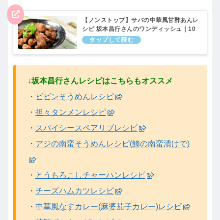
【ノンストップ】サバの中華風甘酢あんレ
シピ 坂本昌行さんのワンディッシュ｜10
月21日
↓坂本昌行さんレシピはこちらもオススメ
・
ビビンそうめんレシピ
・
担々タンメンレシピ
・
スパイシースペアリブレシピ
・
アジの南蛮そうめんレシピ(鯵の南蛮漬けで)
・
とうもろこしチャーハンレシピ
・
チーズハムカツレシピ
・
中華風なすカレー(麻婆茄子カレー)レシピ