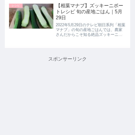
めて揚げた鶏もも肉が相性バツグンの
【相葉マナブ】ズッキーニボー
レシピ
１品です。>>ノンストップ記事...
トレシピ 旬の産地ごはん｜5月
29日
2022年5月29日のテレビ朝日系列「相葉
マナブ」の旬の産地ごはんでは、農家
さんだからこそ知る絶品ズッキーニレ
シピとして【ズッキーニボート】の作
り方を教えてくれたので詳しく紹介し
ます。>>相葉マナブ記事一覧はこちら
まとめ♪最後までご覧いただ...
スポンサーリンク