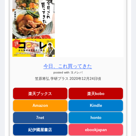
今日、これ買ってきた
posted with
ヨメレバ
笠原将弘 学研プラス 2020年12月24日頃
楽天ブックス
楽天kobo
Amazon
Kindle
7net
honto
紀伊國屋書店
ebookjapan