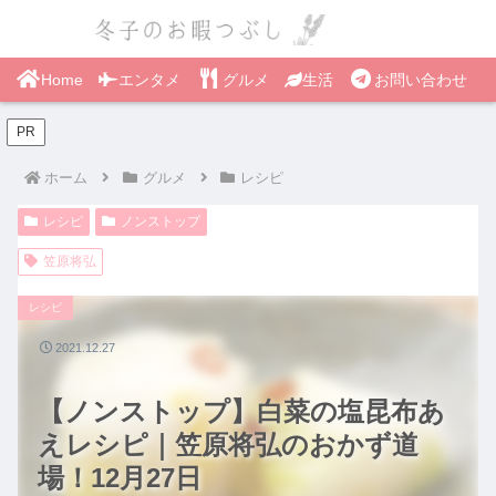
Home
エンタメ
グルメ
生活
お問い合わせ
PR
ホーム
グルメ
レシピ
レシピ
ノンストップ
笠原将弘
レシピ
2021.12.27
【ノンストップ】白菜の塩昆布あ
えレシピ｜笠原将弘のおかず道
場！12月27日