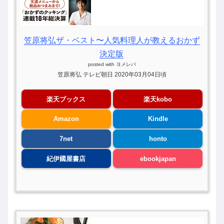
笠原将弘ザ・ベスト〜人気料理人が教えるおかず
決定版
posted with
ヨメレバ
笠原将弘 テレビ朝日 2020年03月04日頃
楽天ブックス
楽天kobo
Amazon
Kindle
7net
honto
紀伊國屋書店
ebookjapan