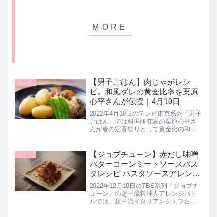
【男子ごはん】肉じゃがレシ
レシピ
ピ。和風ダレの黄金比率を栗原
心平さんが伝授｜4月10日
2022年4月10日のテレビ東京系列「男子
ごはん」では料理研究家の栗原心平さ
んが春の定番祭りとして黄金比の和風
ダレを活用した【肉じゃが】の作り方
を教えてくれたので詳しく紹介しま
す。全部の具材を一緒に煮込むことで
【ジョブチューン】赤だし味噌
レシピ
簡単に味が染み込みます。>>男...
バターコーンミートソースパス
タレシピ パスタソースアレンジ
バトル｜12月10日
2022年12月10日のTBS系列「ジョブチ
ューン」の超一流料理人アレンジバト
ルでは、超一流イタリアンシェフたち
がマ・マーのトマトの果肉たっぷりの
ミートソースと赤だし味噌を使った簡