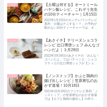
単アレンジレシピを考案！こちらでは
【土曜は何する】オートミール
レシピ
パスタの世界大会「パスタ・...
ハヤシ飯レシピ。これぞう先生
の10分ティーチャー｜1月15日
2022年1月15日のカンテレ/フジテレビ
系列「土曜はナニする！？」の予約が
取れない10分ティーチャーでは、オー
トミール料理研究家のこれぞう先生が
再び登場してオートミールの超ヘルシ
ーレシピ＆激うまレシピ【オートミー
【あさイチ】テリーヌショコラ
レシピ
ルハヤシ飯】の作り方を教え...
レシピ 辻口博啓シェフ みんなゴ
ハンだよ｜３月29日
2022年3月29日のあさイチの「みんな！
ゴハンだよ」ではパティシエ・ショコ
ラティエの辻口博啓シェフが【ショコ
ラテリーヌ】の作り方を教えてくれた
ので詳しく紹介します。パーティーや
プレゼントにピッタリの人気が高まっ
【ノンストップ】かぶと鶏肉の
レシピ
ているテリーヌショコラを家庭...
揚げ出しレシピ｜笠原将弘のお
かず道場！10月18日
2021年10月18日のフジテレビ系列「ノ
ンストップ」の笠原将弘のおかず道場
では【カブと鶏肉の揚出し】の作り方
を教えてくれたので詳しく紹介しま
す。ジューシーなカブと肉汁を閉じ込